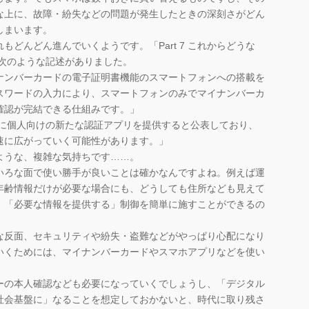
な上に、故障・紛失などの問題が発生したときの深刻さがどん
しまいます。
どんどん進んでいくようです。「Part 7 これからどうな
、次のような記述がありました。
マイナンバーカードの電子証明書機能のスマートフォンへの搭載を
スワードの入力により、スマートフォンのみでマイナンバーカ
確認が完結できる仕組みです。」
度に個人向けの新たな認証アプリを提供すると公表しており、
速に広がっていく可能性があります。」
うな、複雑な気持ちです……。
ろな面で使い勝手が良いことは確かなんですよね。例えば運
年齢情報だけが必要な場合にも、どうしても住所なども見えて
、「必要な情報を提供する」制御を簡単に施すことができるの
反面、セキュリティや紛失・盗難などがやっぱり心配になり
いくためには、マイナンバーカードやスマホアプリなどを使い
の本人確認なども必要になっていくでしょうし、「デジタル
社会基盤に」なることを想定しておかないと、時代に取り残さ