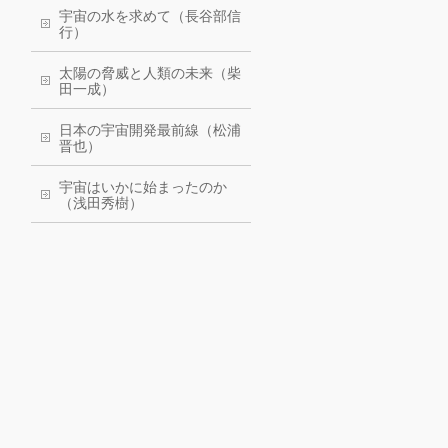
宇宙の水を求めて（長谷部信
行）
太陽の脅威と人類の未来（柴
田一成）
日本の宇宙開発最前線（松浦
晋也）
宇宙はいかに始まったのか
（浅田秀樹）