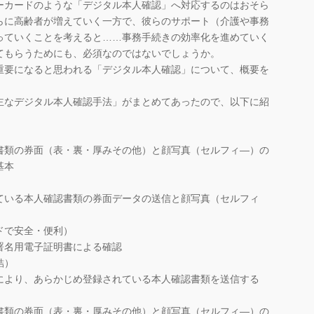
ーカードのような「デジタル本人確認」へ対応するのはおそら
らに高齢者が増えていく一方で、彼らのサポート（介護や事務
っていくことを考えると……事務手続きの効率化を進めていく
てもらうためにも、必須なのではないでしょうか。
要になると思われる「デジタル本人確認」について、概要を
なデジタル本人確認手法」がまとめてあったので、以下に紹
。
類の券面（表・裏・厚みその他）と顔写真（セルフィ―）の
基本
ている本人確認書類の券面データの送信と顔写真（セルフィ
ドで安全・便利）
署名用電子証明書による確認
結）
より、あらかじめ登録されている本人確認書類を送信する
類の券面（表・裏・厚みその他）と顔写真（セルフィ―）の