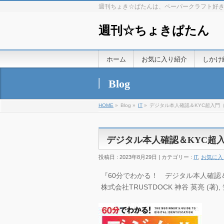
週刊ちょき☆ぱたんは、ペーパークラフト好
週刊☆ちょきぱたん
ホーム
お気に入り紹介
しかけ
Blog
HOME
»
Blog »
IT
»
デジタル本人確認＆KYC超入門（
デジタル本人確認＆KYC超入
投稿日 : 2023年8月29日 | カテゴリー :
IT
,
お気に入
『60分でわかる！ デジタル本人確認＆KY
株式会社TRUSTDOCK 神谷 英亮 (著), 笠