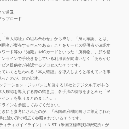
スで普及）
アップロード
…。
「当人認証」の組み合わせ」から成り、「身元確認」とは、
利用者が実在する本人である」ことをサービス提供者が確認す
スワード等の「知識」やICカードといった「所有物」、顔や指
オンラインで手続きをしている利用者が間違いなく「あらかじ
ービス提供者が確認するプロセスだそうです。
ていくと思われる「本人確認」を導入しようと考えている事
思ったのが、次の記述。
ファウンデーション・ジャパンに加盟する10社とデジタル庁が中心
本人確認を導入する際の留意点、各手法の特徴をまとめた「民
ライン」を取りまとめました。」
ラインを参照してみてください。
きにも参考にされたのが、「米国政府機関向けに策定された
標準に近い形で幅広く参照されているそうです。
アイデンティティガイドライン）：NIST（米国立標準技術研究所）が