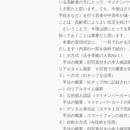
いる高齢者の方にとって、マイナンバ
く大変だと思います。でも、今後はさ
手続きなど）を行う若者や中高年が減
ことは、高齢者によりよい生活を続け
ということで、今後は誰にとっても重
知っておくことは重要だと思います。
本書の冒頭付近に、「一目でわかる主
介します（内容の一部を抜粋で紹介）
１）ホ方式（法令準拠の人気No１）
手法の概要：顔写真付きの本人確認書
リアルタイム撮影 ※目視での審査が
２）ヘ方式（ICチップを活用）
手法の概要：ICチップ内に記録され
―）のリアルタイム撮影
３）公的個人認証（マイナンバーカー
手法の概要：マイナンバーカードの
４）デジタル身分証（スマホ１台で完
手法の概要：スマートフォンの操作に
５）自動ホ方式（AI技術を活用）
手法の概要：顔写真付きの本人確認書