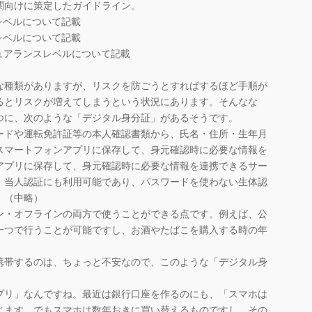
関向けに策定したガイドライン。
スレベルについて記載
スレベルについて記載
シュアランスレベルについて記載
種類がありますが、リスクを防ごうとすればするほど手順が
るとリスクが増えてしまうという状況にあります。そんなな
つに、次のような「デジタル身分証」があるそうです。
ードや運転免許証等の本人確認書類から、氏名・住所・生年月
スマートフォンアプリに保存して、身元確認時に必要な情報を
アプリに保存して、身元確認時に必要な情報を連携できるサー
、当人認証にも利用可能であり、パスワードを使わない生体認
。（中略）
・オフラインの両方で使うことができる点です。例えば、公
一つで行うことが可能ですし、お酒やたばこを購入する時の年
」
帯するのは、ちょっと不安なので、このような「デジタル身
。
リ」なんですね。最近は銀行口座を作るのにも、「スマホは
じます。でもスマホは数年おきに買い替えるものですし、その