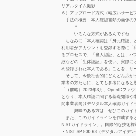
リアルタイム撮影
６）アップロード方式（幅広いサービ
手法の概要：本人確認書類の画像の
＊
……いろんな方式があるんですね…
ちなみに「本人確認は「身元確認」と
利用者がアカウントを登録する際に「
るプロセスで、「当人認証」とは、パ
紋などの「生体認証」を使い、実際に
め登録された本人である」ことを、サ
そして、今後社会的にどんどん広がっ
業者の方たちに、とても参考になると
「（前略）2023年3月、OpenID
となり、本人確認に関する基礎知識や
間事業者向けデジタル本人確認ガイド
……興味のある方は、ぜひこのガイド
また、このガイドラインを作成すると
NISTガイドライン」。国際的な技術
・NIST SP 800-63（デジタル