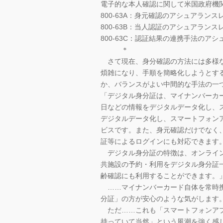
電子的な本人確認に関して米国政府機
800-63A：身元確認のアシュアラン
800-63B：当人認証のアシュアラン
800-63C：認証結果の連携手法のア
＊
さて現在、身分確認の方法には多様な
煩雑になり、手順を簡略化しようとす
か、バランスがよい中間的な手法の一
「デジタル身分証は、マイナンバーカ
日などの情報をデジタルデータ化し、
デジタルデータ化し、スマートフォン
ビスです。また、身元確認だけでなく
証等によるログインにも対応できます
デジタル身分証の特徴は、オンライン
共施設の予約・利用をデジタル身分証
齢確認にも利用することができます。
……マイナンバーカード自体を常時携
分証」の方が安心のような気がします
ただ……これも「スマートフォンアプ
持っていて当然」という風潮を強く感