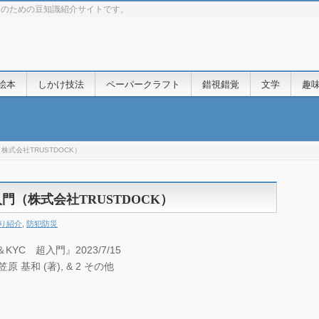
きのための豆知識紹介サイトです。
絵本
しかけ技法
ペーパークラフト
錯視錯覚
文学
趣
株式会社TRUSTDOCK）
門（株式会社TRUSTDOCK）
り紹介
,
防犯防災
C 超入門』2023/7/15
原 基和 (著), & 2 その他