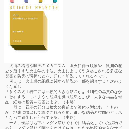
火山の構造や噴火のメカニズム、噴火に伴う現象や、観測の歴
史を踏まえた火山学の手法、火山によって引き起こされる多様な
災害と防災の現状などを、詳しく解説してくれる本です。
例えば、火山岩の組織に関する解説の一部を紹介すると次のよ
うな感じ。
「多くの火山岩中には比較的大きな結晶がより細粒の基質のなか
に散在する。このような組織を斑状組織とよび、大きな結晶を斑
晶、細粒の基質を石基とよぶ。（中略）
一般に、石基の部分は噴火の直前まで液体状態にあったもの
が、地表に噴出して急冷されるため、細かな結晶と粒間のガラス
となって固化した部分である。（中略）
一方、斑晶は地下のマグマ溜りですでに結晶化していた鉱物で
あり、マグマ溜りで時間をかけて成長したため比較的大きなサイ