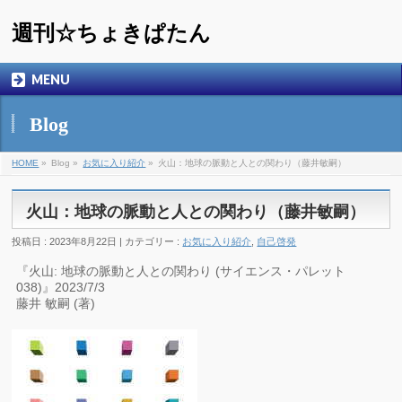
週刊☆ちょきぱたん
MENU
Blog
HOME
»
Blog »
お気に入り紹介
»
火山：地球の脈動と人との関わり（藤井敏嗣）
火山：地球の脈動と人との関わり（藤井敏嗣）
投稿日 : 2023年8月22日 | カテゴリー :
お気に入り紹介
,
自己啓発
『火山: 地球の脈動と人との関わり (サイエンス・パレット
038)』2023/7/3
藤井 敏嗣 (著)