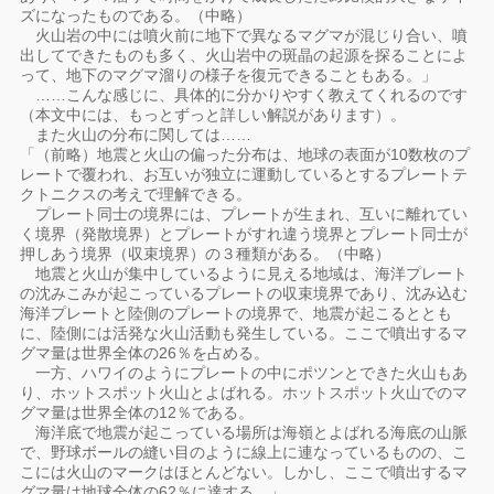
ズになったものである。（中略）
火山岩の中には噴火前に地下で異なるマグマが混じり合い、噴
出してできたものも多く、火山岩中の斑晶の起源を探ることによ
って、地下のマグマ溜りの様子を復元できることもある。」
……こんな感じに、具体的に分かりやすく教えてくれるのです
（本文中には、もっとずっと詳しい解説があります）。
また火山の分布に関しては……
「（前略）地震と火山の偏った分布は、地球の表面が10数枚のプ
レートで覆われ、お互いが独立に運動しているとするプレートテ
クトニクスの考えで理解できる。
プレート同士の境界には、プレートが生まれ、互いに離れてい
く境界（発散境界）とプレートがすれ違う境界とプレート同士が
押しあう境界（収束境界）の３種類がある。（中略）
地震と火山が集中しているように見える地域は、海洋プレート
の沈みこみが起こっているプレートの収束境界であり、沈み込む
海洋プレートと陸側のプレートの境界で、地震が起こるととも
に、陸側には活発な火山活動も発生している。ここで噴出するマ
グマ量は世界全体の26％を占める。
一方、ハワイのようにプレートの中にポツンとできた火山もあ
り、ホットスポット火山とよばれる。ホットスポット火山でのマ
グマ量は世界全体の12％である。
海洋底で地震が起こっている場所は海嶺とよばれる海底の山脈
で、野球ボールの縫い目のように線上に連なっているものの、こ
こには火山のマークはほとんどない。しかし、ここで噴出するマ
グマ量は地球全体の62％に達する。」