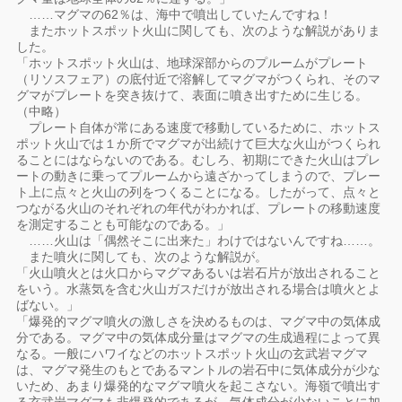
……マグマの62％は、海中で噴出していたんですね！
またホットスポット火山に関しても、次のような解説がありま
した。
「ホットスポット火山は、地球深部からのプルームがプレート
（リソスフェア）の底付近で溶解してマグマがつくられ、そのマ
グマがプレートを突き抜けて、表面に噴き出すために生じる。
（中略）
プレート自体が常にある速度で移動しているために、ホットス
ポット火山では１か所でマグマが出続けて巨大な火山がつくられ
ることにはならないのである。むしろ、初期にできた火山はプレ
ートの動きに乗ってプルームから遠ざかってしまうので、プレー
ト上に点々と火山の列をつくることになる。したがって、点々と
つながる火山のそれぞれの年代がわかれば、プレートの移動速度
を測定することも可能なのである。」
……火山は「偶然そこに出来た」わけではないんですね……。
また噴火に関しても、次のような解説が。
「火山噴火とは火口からマグマあるいは岩石片が放出されること
をいう。水蒸気を含む火山ガスだけが放出される場合は噴火とよ
ばない。」
「爆発的マグマ噴火の激しさを決めるものは、マグマ中の気体成
分である。マグマ中の気体成分量はマグマの生成過程によって異
なる。一般にハワイなどのホットスポット火山の玄武岩マグマ
は、マグマ発生のもとであるマントルの岩石中に気体成分が少な
いため、あまり爆発的なマグマ噴火を起こさない。海嶺で噴出す