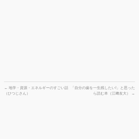
←
地学・資源・エネルギーのすごい話
「自分の歯を一生残したい!」と思った
（ひつじさん）
ら読む本（江﨑友大）
→