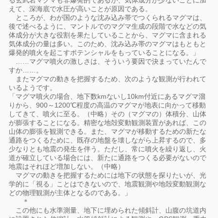
る玄武岩マグマも非爆発的であるが、気体成分が少ないことに加
えて、深海底で水圧が高いことが原因である。
ところが、わが国のような沈み込み帯でつくられるマグマは、
後で述べるように、マントルでのマグマ生成の段階で水などの気
体成分が大きな役割を果たしていることから、マグマに含まれる
気体成分の量は多い。このため、沈み込み帯のマグマはもともと
爆発的噴火を起こすポテンシャルをもっていることになる。」
……マグマ噴火の激しさは、そういう要因で決まっていたんで
すか……。
またマグマの動きを把握するため、次のような観測が行われて
いるようです。
「マグマ噴火の場合、地下数kmないし10km付近にあるマグマ溜
りから、900～1200℃程度の高温のマグマが地表に向かって移動
してきて、噴火に至る。（中略）その（マグマの）体積分、山体
が膨張することになる。精密な地殻変動観測装置があれば、この
山体の膨張を観測できる。また、マグマが移動するための新たな
通路をつくるために、既存の地盤を壊しながら上昇するので、多
少なりとも地震の発生を伴う。ただし、常に噴火を繰り返し、火
道が確立している場合には、新たに通路をつくる必要がないので
地震はそれほど増加しない。（中略）
マグマの動きを把握するためには地下の状態を探りたいが、光
学的に「視る」ことはできないので、地震観測や地殻変動観測な
どの物理観測が主体となるのである。」
＊
この他にも水準測量、地下に埋められた傾斜計、山腹の坑道内