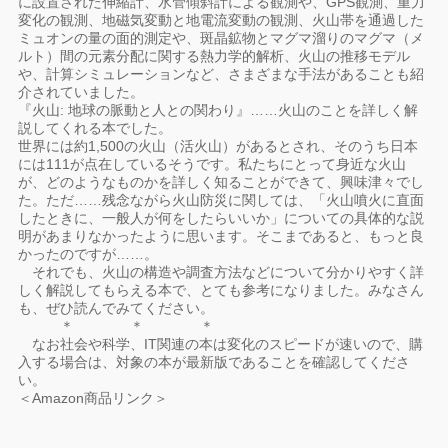
に設置された伸縮計、水管傾斜計による観測や、GPS観測、重力
変化の観測、地磁気変動と地電流変動の観測、火山帯を通過した
ミュオンの量の面的測定や、斑晶鉱物とマグマ溜りのマグマ（メ
ルト）間の元素分配に関する熱力学的解析、火山の推移モデル
や、計算シミュレーションなど、さまざまな手法があることも紹
介されていました。
『火山: 地球の脈動と人との関わり』……火山のことを詳しく解
説してくれる本でした。
世界には約1,500の火山（活火山）があるとされ、そのうち日本
には111が点在しているそうです。私たちにとって身近な火山
が、どのようなものかを詳しく知ることができて、興味津々でし
た。ただ……残念ながら火山防災に関しては、「火山噴火に直面
したときに、一般人が何をしたらいいか」についての具体的な説
明があまりなかったように思います。そこまであると、もっと良
かったのですが……。
それでも、火山の構造や調査方法などについて分かりやすく詳
しく解説してもらえる本で、とても参考になりました。みなさん
も、ぜひ読んでみてください。
＊ ＊ ＊
なお社会や科学、IT関連の本は変化のスピードが速いので、購
入する場合は、対象の本が最新版であることを確認してくださ
い。
＜Amazon商品リンク＞