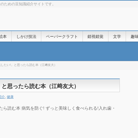
きのための豆知識紹介サイトです。
絵本
しかけ技法
ペーパークラフト
錯視錯覚
文学
趣
したい!」と思ったら読む本（江﨑友大）
」と思ったら読む本（江﨑友大）
紹介
,
健康
たら読む本 病気を防ぐ! ずっと美味しく食べられる!入れ歯・