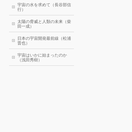
宇宙の水を求めて（長谷部信
行）
太陽の脅威と人類の未来（柴
田一成）
日本の宇宙開発最前線（松浦
晋也）
宇宙はいかに始まったのか
（浅田秀樹）