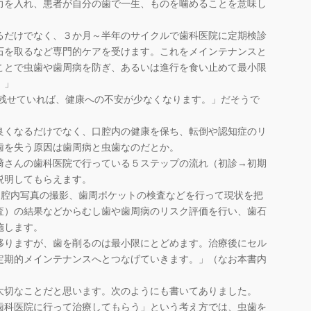
力を入れ、患者が自分の歯で一生、ものを噛めることを意味し
だけでなく、３か月～半年のサイクルで歯科医院に定期検診
石を取るなど専門的ケアを受けます。これをメインテナンスと
ことで虫歯や歯周病を防ぎ、あるいは進行を食い止めて最小限
。」
上残せていれば、健康への不安が少なくなります。」だそうで
くなるだけでなく、口腔内の健康を保ち、転倒や認知症のリ
歯を失う原因は歯周病と虫歯なのだとか。
さんの歯科医院で行っている５ステップの流れ（初診→初期
説明してもらえます。
口腔内写真の撮影、歯周ポケットの検査などを行って現状を把
査）の結果などからむし歯や歯周病のリスク評価を行い、歯石
施します。
りますが、歯を削るのは最小限にとどめます。治療後にセル
定期的メインテナンスへとつなげていきます。」（なお本書内
）
切なことだと思います。次のようにも書いてありました。
歯科医院に行って治療してもらう」という考え方では、虫歯を