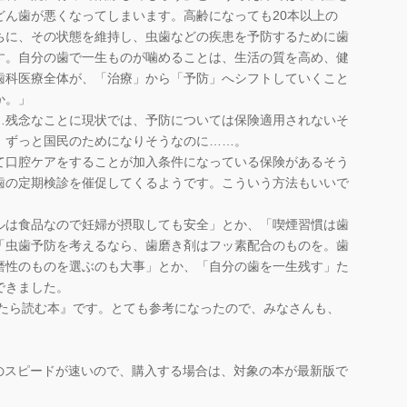
どん歯が悪くなってしまいます。高齢になっても20本以上の
ちに、その状態を維持し、虫歯などの疾患を予防するために歯
す。自分の歯で一生ものが噛めることは、生活の質を高め、健
歯科医療全体が、「治療」から「予防」へシフトしていくこと
か。」
残念なことに現状では、予防については保険適用されないそ
、ずっと国民のためになりそうなのに……。
口腔ケアをすることが加入条件になっている保険があるそう
歯の定期検診を催促してくるようです。こういう方法もいいで
は食品なので妊婦が摂取しても安全」とか、「喫煙習慣は歯
「虫歯予防を考えるなら、歯磨き剤はフッ素配合のものを。歯
磨性のものを選ぶのも大事」とか、「自分の歯を一生残す」た
できました。
ったら読む本』です。とても参考になったので、みなさんも、
のスピードが速いので、購入する場合は、対象の本が最新版で