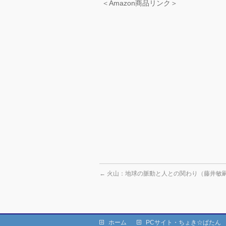
＜Amazon商品リンク＞
←
火山：地球の脈動と人との関わり（藤井敏
ホーム
PCサイト・ちょき☆ぱたん