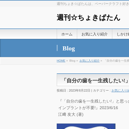
週刊ちょき☆ぱたんは、ペーパークラフト好
週刊☆ちょきぱたん
ホーム
お気に入り紹介
しかけ
Blog
HOME
»
Blog »
お気に入り紹介
»
「自分の歯を一生残
「自分の歯を一生残したい!
投稿日 : 2023年8月22日 | カテゴリー :
お気に入り
『「自分の歯を一生残したい!」と思っ
インプラントが不要!』2023/6/16
江﨑 友大 (著)