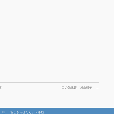
嗣）
口の強化書（照山裕子）
→
「ちょき☆ぱたん」へ移動