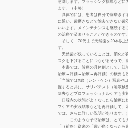
意味します。ブラッシング指導などに
ます。（中略）
具体的には、患者は自分で歯磨きする
に通い、歯磨きなどで除去できない歯
いいます。メインテナンスを継続する
の治療で済ませることができるのです
そして「70代まで天然歯を20本以
す。
天然歯が残っていることは、消化が良
スクを下げることにつながるそうで、
本書では、診療の具体例として、江﨑
治療→評価→治療→再評価）の概要も
「当院ではX線（レントゲン）写真や
握すると共に、サリバテスト（唾液検
除去などプロフェッショナルケアも実
口腔内の状態がよくなったら治療に移
フケアの実践結果などを再評価して、
では、さらに詳しい説明があります。
……このような予防治療は、とても大
「（前略）従来の「歯が痛くなったら