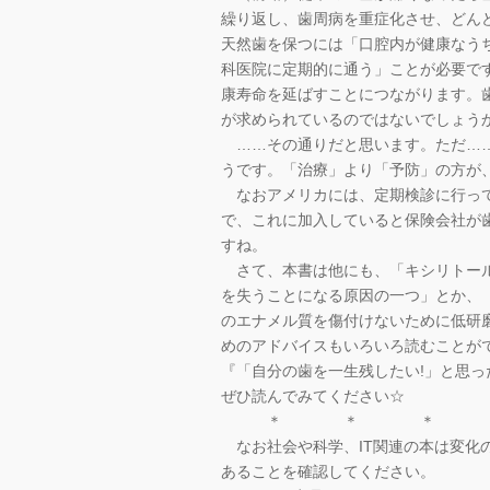
繰り返し、歯周病を重症化させ、どん
天然歯を保つには「口腔内が健康なう
科医院に定期的に通う」ことが必要で
康寿命を延ばすことにつながります。
が求められているのではないでしょう
……その通りだと思います。ただ……
うです。「治療」より「予防」の方が
なおアメリカには、定期検診に行って
で、これに加入していると保険会社が
すね。
さて、本書は他にも、「キシリトール
を失うことになる原因の一つ」とか、
のエナメル質を傷付けないために低研
めのアドバイスもいろいろ読むことが
『「自分の歯を一生残したい!」と思
ぜひ読んでみてください☆
＊ ＊ ＊
なお社会や科学、IT関連の本は変化
あることを確認してください。