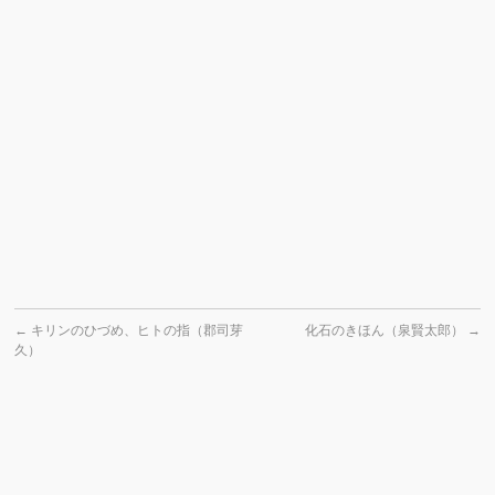
←
キリンのひづめ、ヒトの指（郡司芽
化石のきほん（泉賢太郎）
→
久）