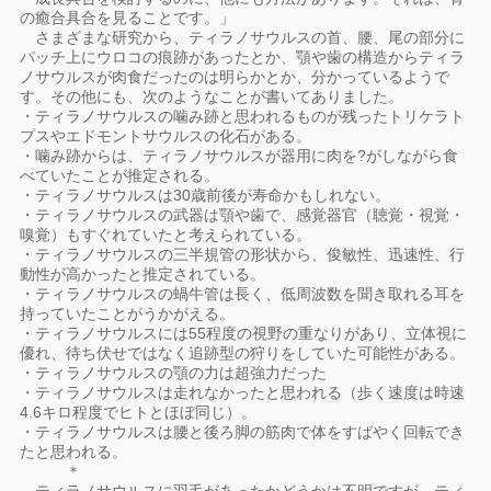
の癒合具合を見ることです。」
さまざまな研究から、ティラノサウルスの首、腰、尾の部分に
パッチ上にウロコの痕跡があったとか、顎や歯の構造からティラ
ノサウルスが肉食だったのは明らかとか、分かっているようで
す。その他にも、次のようなことが書いてありました。
・ティラノサウルスの噛み跡と思われるものが残ったトリケラト
プスやエドモントサウルスの化石がある。
・噛み跡からは、ティラノサウルスが器用に肉を?がしながら食
べていたことが推定される。
・ティラノサウルスは30歳前後が寿命かもしれない。
・ティラノサウルスの武器は顎や歯で、感覚器官（聴覚・視覚・
嗅覚）もすぐれていたと考えられている。
・ティラノサウルスの三半規管の形状から、俊敏性、迅速性、行
動性が高かったと推定されている。
・ティラノサウルスの蝸牛管は長く、低周波数を聞き取れる耳を
持っていたことがうかがえる。
・ティラノサウルスには55程度の視野の重なりがあり、立体視に
優れ、待ち伏せではなく追跡型の狩りをしていた可能性がある。
・ティラノサウルスの顎の力は超強力だった
・ティラノサウルスは走れなかったと思われる（歩く速度は時速
4.6キロ程度でヒトとほぼ同じ）。
・ティラノサウルスは腰と後ろ脚の筋肉で体をすばやく回転でき
たと思われる。
＊