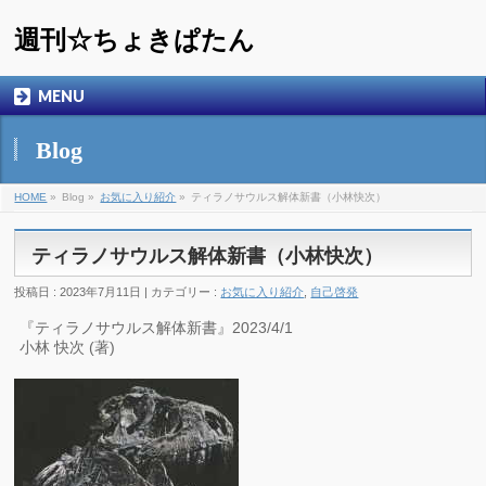
週刊☆ちょきぱたん
MENU
Blog
HOME
»
Blog »
お気に入り紹介
»
ティラノサウルス解体新書（小林快次）
ティラノサウルス解体新書（小林快次）
投稿日 : 2023年7月11日 | カテゴリー :
お気に入り紹介
,
自己啓発
『ティラノサウルス解体新書』2023/4/1
小林 快次 (著)