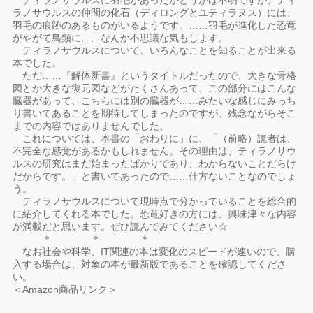
ティラノサウルスに羽毛があったかどうかは不明ですが、ティ
ラノサウルスの仲間の化石（ディロングとユティラヌス）には、
羽毛の痕跡のあるものがいるようです。……羽毛が進化した恐竜
がやがて鳥類に……なんか不思議な気もします。
ティラノサウルスについて、いろんなことを知ることが出来る
本でした。
ただ……『解体新書』というタイトルだったので、大きな骨格
図とか大きな復元図などがたくさんあって、この部分にはこんな
臓器があって、こちらには別の臓器が……みたいな感じにみっち
り書いてあることを期待してしまったのですが、残念ながらそこ
までの内容ではありませんでした。
これについては、本書の「おわりに」に、「（前略）読者は、
不完全な感覚があるかもしれません。その理由は、ティラノサウ
ルスの研究はまだ始まったばかりであり、わからないことだらけ
だからです。」と書いてあったので……仕方ないことなのでしょ
う。
ティラノサウルスについて現時点で分かっていることを総合的
に紹介してくれる本でした。恐竜好きの方には、興味津々な内容
が満載だと思います。ぜひ読んでみてください☆
＊ ＊ ＊
なお社会や科学、IT関連の本は変化のスピードが速いので、購
入する場合は、対象の本が最新版であることを確認してくださ
い。
＜Amazon商品リンク＞