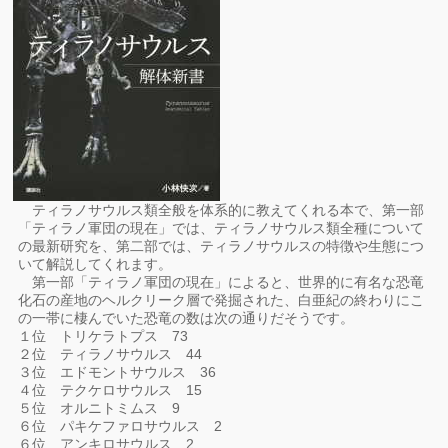
ティラノサウルス類全般を体系的に教えてくれる本で、第一部
「ティラノ軍団の現在」では、ティラノサウルス類全種について
の最新研究を、第二部では、ティラノサウルスの特徴や生態につ
いて解説してくれます。
第一部「ティラノ軍団の現在」によると、世界的に有名な恐竜
化石の産地のヘルクリーク層で発掘された、白亜紀の終わりにこ
の一帯に棲んでいた恐竜の数は次の通りだそうです。
１位 トリケラトプス 73
２位 ティラノサウルス 44
３位 エドモントサウルス 36
４位 テクケロサウルス 15
５位 オルニトミムス 9
６位 パキケファロサウルス 2
６位 アンキロサウルス 2