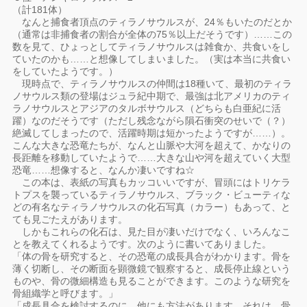
（計181体）
なんと捕食者頂点のティラノサウルスが、24％もいたのだとか
（通常は非捕食者の割合が全体の75％以上だそうです）……この
数を見て、ひょっとしてティラノサウルスは雑食か、共食いをし
ていたのかも……と想像してしまいました。（実は本当に共食い
をしていたようです。）
現時点で、ティラノサウルスの仲間は18種いて、最初のティラ
ノサウルス類の登場はジュラ紀中期で、最強は北アメリカのティ
ラノサウルスとアジアのタルボサウルス（どちらも白亜紀に活
躍）なのだそうです（ただし残念ながら隕石衝突のせいで（？）
絶滅してしまったので、活躍時期は短かったようですが……）。
こんな大きな恐竜たちが、なんと山脈や大河を超えて、かなりの
長距離を移動していたようで……大きな山や河を超えていく大型
恐竜……想像すると、なんか凄いですね☆
この本は、表紙の写真もカッコいいですが、冒頭にはトリケラ
トプスを襲っているティラノサウルス、ブラック・ビューティな
どの有名なティラノサウルスの化石写真（カラー）もあって、と
ても見ごたえがあります。
しかもこれらの化石は、見た目が凄いだけでなく、いろんなこ
とを教えてくれるようです。次のように書いてありました。
「体の骨を研究すると、その恐竜の成長具合がわかります。骨を
薄く切断し、その断面を顕微鏡で観察すると、成長停止線という
ものや、骨の微細構造も見ることができます。このような研究を
骨組織学と呼びます。」
「成長具合を検討するのに、他にも方法があります。それは、骨