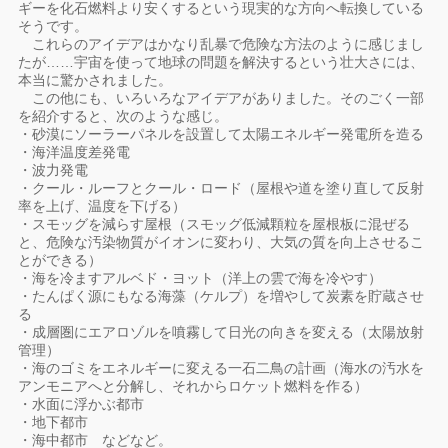
ギーを化石燃料より安くするという現実的な方向へ転換している
そうです。
これらのアイデアはかなり乱暴で危険な方法のように感じまし
たが……宇宙を使って地球の問題を解決するという壮大さには、
本当に驚かされました。
この他にも、いろいろなアイデアがありました。そのごく一部
を紹介すると、次のような感じ。
・砂漠にソーラーパネルを設置して太陽エネルギー発電所を造る
・海洋温度差発電
・波力発電
・クール・ルーフとクール・ロード（屋根や道を塗り直して反射
率を上げ、温度を下げる）
・スモッグを減らす屋根（スモッグ低減顆粒を屋根板に混ぜる
と、危険な汚染物質がイオンに変わり、大気の質を向上させるこ
とができる）
・海を冷ますアルベド・ヨット（洋上の雲で海を冷やす）
・たんぱく源にもなる海藻（ケルプ）を増やして炭素を貯蔵させ
る
・成層圏にエアロゾルを噴霧して日光の向きを変える（太陽放射
管理）
・海のゴミをエネルギーに変える一石二鳥の計画（海水の汚水を
アンモニアへと分解し、それからロケット燃料を作る）
・水面に浮かぶ都市
・地下都市
・海中都市 などなど。