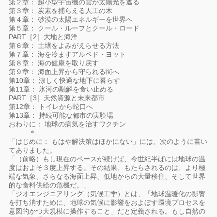
第２章： 超小型宇宙機の雲が太陽光を遮る
第３章： 炭素を捕らえる人工の木
第４章： 砂漠の太陽エネルギーを世界へ
第５章： クール・ルーフとクール・ロード
PART［2］大地と海洋
第６章： 土壌をよみがえらせる方法
第７章： 海を冷ますアルベド・ヨット
第８章： 海の健康を取り戻す
第９章： 海面上昇から守られる街へ
第10章： 涼しく快適な地下に暮らす
第11章： 氷河の融解を食い止める
PART［3］天然資源と未来都市
第12章： トイレから蛇口へ
第13章： 持続可能な都市の実験場
おわりに： 地球の病気を治すワクチン
＊
「はじめに： もはや解決策はほかにない」には、次のように書い
てありました。
「（前略）もし現在のペースが続けば、今世紀半ばには地球の温
度はおよそ３度上昇する。その結果、もたらされるのは、より極
端な気象、さらなる海面上昇、低地からの大量移住、そして世界
的な食料供給の危機だ。」
「ジオエンジニアリング（気候工学）とは、「地球温暖化の影響
を打ち消すために、地球の気候に影響をおよぼす環境プロセスを
意図的かつ大規模に操作すること」だと定義される。もし自然の