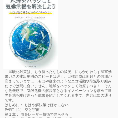
温暖化対策は、もう待ったなしの状況。にもかかわらず温室効
果ガスの排出削減のスピードは遅く、目標達成は困難との観測が
高まっています……もはや従来のようなエコ活動や削減取り組み
だけでは間に合いません。地球をハックして治療すべき！ そん
な危機感で、気候危機の解決策となるイノベーションを求めて世
界各地を駆け巡った成果を紹介してくれる本で、内容は次の通り
です。
はじめに： もはや解決策はほかにない
PART［1］ 空と宇宙
第１章： 雨をレーザー技術で降らせる