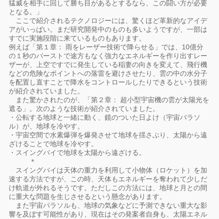
猛威を相手に回して勝ち目があるとするなら、この闘い方が必要
となる。」
ここで紹介されるテクノロジーには、驚くほど革新的なアイデ
アがいっぱい。まだ研究開発中のものも多いようですが、一部は
すでに実施段階に来ているものもあります。
例えば「第１章： 雨をレーザー技術で降らせる」では、10億分
の１秒のバーストで途方もなく強力なエネルギーを作り出すレー
ザーが、上空ですでに発生している稲妻の向きを変えて、飛行機
などの危険なポイントへの落雷を避けさせたり、雲の中の水分子
を配置し直すことで降水をコントロールしたりできるという技術
が紹介されていました。
また驚かされたのが、「第２章： 超小型宇宙機の雲が太陽光を
遮る」。次のような技術が紹介されていました。
・公転する地球と一緒に動く、鏡のついた日よけ（宇宙パラソ
ル）が、地球を冷やす。
・宇宙空間で水素爆弾を爆発させて地球を揺さぶり、太陽から遠
ざけることで地球を冷やす。
・スイングバイで地球を太陽から遠ざける。
＊
スイングバイは天体の重力を利用して小物体（ロケット）を加
速する方法ですが、この時、天体もエネルギーを奪われて少しだ
け軌道が外れるそうです。ただしこの方法には、地球と月との間
に重大な問題を生じさせるという懸念があります。
また宇宙パラソルも、地球の気象などに予測できない重大な影
響を及ぼす可能性があり、現在はその発案者自身も、太陽エネル