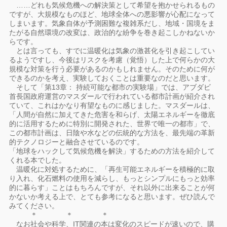
……どれも気候危機への解決策として希望を抱かせられるもの
ですが、大規模なものほど、地球全体への悪影響が心配になって
しまいます。気象自体が予測困難な複雑系だし、地域・国境をま
たがる自然環境の改変は、政治的な紛争を巻き起こしかねないか
らです。
とは言っても、すでに温暖化は気象の激甚化を引き起こしてい
るようですし、今後はリスクを考慮（覚悟）した上で何らかの大
規模な対策を行う必要があるのかもしれません。そのために何が
できるのかを考え、実験しておくことは重要なのだと思います。
そして「第13章： 持続可能な都市の実験場」では、アブダビ
首長国政府運営のマスダールで行われている都市計画が紹介され
ていて、これはかなり有望なものに感じました。マスダールは、
「人間が自然に加えてきた危害を和らげ、太陽エネルギーを徹底
的に活用するために特別に開発された、世界で唯一の都市」で、
この都市計画は、日陰や水などの伝統的な方法を、最先端の革新
的テクノロジーと融合させているのです。
「地球をハックして気候危機を解決」するための方法を紹介して
くれる本でした。
温暖化に対処するために、「再生可能エネルギーを積極的に取
り入れ、化石燃料の使用を減らし、もっとシンプルにもっと効率
的に暮らす」ことはもちろんですが、それ以外に出来ることが何
かないか考える上で、とても参考になると思います。ぜひ読んで
みてください。
＊ ＊ ＊
なお社会や科学、IT関連の本は変化のスピードが速いので、購