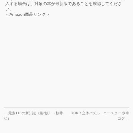
入する場合は、対象の本が最新版であることを確認してくださ
い。
＜Amazon商品リンク＞
←
元素118の新知識〈第2版〉（桜井
ROKR 立体パズル コースター 水車
弘）
コグ
→