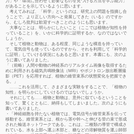
力」や「環境に合わせて必要なものを見つける方法を学ぶ能力」
があることを示しているように思います。
考えてみれば、「科学」というのは、研究上の問題を指摘し合
うことで、より正しい方向へと発展してきた（いる）のですか
ら、むしろ批判は歓迎すべきことのようにも思います。
大事なことは、明らかにしたいこと（ここでは植物が知性を持
っていること）を、いかに科学的に証明するか、なのではないで
しょうか。
そして植物と動物は、ある程度、同じような構造を持ってい
て、電気信号も使っているのですから、それを利用して「科学的
に証明」していける状況にもあると思います。本書にも、次のよ
うに書いてありました。
「（前略）人間や動物の神経系のリアルタイム画像を取得するた
めに利用される磁気共鳴映像法（MRI）やポジトロン放出断層撮
影（PET）を応用すれば、植物の維管束系の状態変化を把握でき
る。」
……これを活用して、さまざまな実験をすることで、「植物の
知性」を明らかにしていけるのではないでしょうか。
それにしても……植物と動物は、意外に似ているということを
知って、驚くとともに、納得もしてしまいました。次のようにも
書いてありました。
・「神経細胞を持たない植物では、電気信号が維管束系を伝って
移動する。維管束系とは、根から茎や幹へと伸びる管の束で形成
された輸送ネットワークである。これは、二種類の導管で構成さ
れている。水を上部へ運ぶ木部と、糖などの溶解物質を運ぶ師部