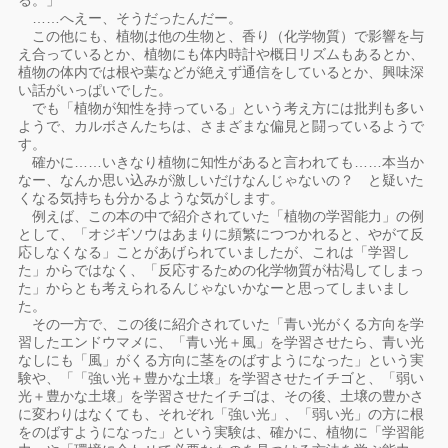
る。」
……へえー、そうだったんだー。
この他にも、植物は他の生物と、香り（化学物質）で影響を与
え合っているとか、植物にも体内時計や概日リズムもあるとか、
植物の体内では根や葉などが絶えず通信をしているとか、興味深
い話がいっぱいでした。
でも「植物が知性を持っている」という考え方には批判も多い
ようで、カルボさんたちは、さまざまな偏見と闘っているようで
す。
確かに……いきなり植物に知性があると言われても……本当か
なー、なんか思い込みが激しいだけなんじゃないの？ と疑いた
くなる気持ちも分かるような気がします。
例えば、この本の中で紹介されていた「植物の学習能力」の例
として、「オジギソウはあまりに頻繁につつかれると、やがて反
応しなくなる」ことがあげられていましたが、これは「学習し
た」からではなく、「反応するための化学物質が枯渇してしまっ
た」からとも考えられるんじゃないかなーと思ってしまいまし
た。
その一方で、この後に紹介されていた「青い光がくる方向を学
習したエンドウマメに、「青い光＋風」を学習させたら、青い光
なしにも「風」がくる方向に茎をのばすようになった」という実
験や、「「強い光＋豊かな土壌」を学習させたイチゴと、「弱い
光＋豊かな土壌」を学習させたイチゴは、その後、土壌の豊かさ
に変わりはなくても、それぞれ「強い光」、「弱い光」の方に根
をのばすようになった」という実験は、確かに、植物に「学習能