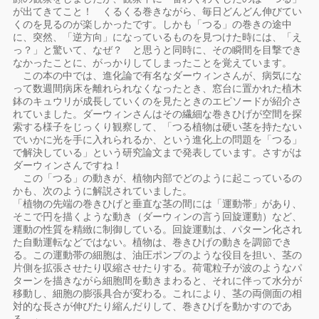
が出てきてこと！ くるくる巻きながら、毎日どんどん伸びてい
くのを見るのが楽しかったです。しかも「つる」の巻きの途中
に、突然、「逆方向」になっているものを見つけた時には、「え
っ？」と驚いて、なぜ？ と思うと同時に、その瞬間を目撃でき
なかったことに、がっかりしてしまったことを覚えています。
この本の中では、進化論で有名なダーウィンさんが、病気にな
って数週間病床を離れられなくなったとき、窓台に置かれた植木
鉢のキュウリが成長していくのを見たときのエピソードが紹介さ
れていました。ダーウィンさんはその繊細な巻きひげが空間を探
索する様子をじっくり観察して、「つる植物は硬い茎を持たない
でいかに光を手に入れられるか、という進化上の問題を「つる」
で解決している」という研究論文まで発表しています。さすがは
ダーウィンさんですね！
この「つる」の動きが、植物内部でどのように起こっているの
かも、次のように解説されていました。
「植物の先端の巻きひげと垂直な茎の間には「運動帯」があり、
そこで円を描くような動き（ダーウィンの言う回旋運動）など、
運動の性質を精緻に制御している。回旋運動は、パターン化され
た自動運転などではない。植物は、巻きひげの動きを調節でき
る。この運動帯の細胞は、油圧ポンプのような役目を担い、茎の
片側を拡張させたり収縮させたりする。荷電粒子が波のようなパ
ターンを描きながら細胞間を動きまわると、それに伴って水分が
移動し、細胞の膨張具合が変わる。これにより、茎の両側面の相
対的な長さが伸びたり縮んだりして、巻きひげを動かすのであ