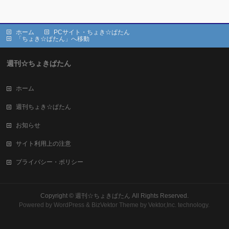
ホーム
PCサイト・ちょき☆ぱたん
「ちょき☆ぱたん」へ移動
週刊☆ちょきぱたん
ホーム
週刊ちょき☆ぱたん
お知らせ
サイト利用上の注意
プライバシー・ポリシー
Copyright ©
週刊☆ちょきぱたん
All Rights Reserved.
Powered by
WordPress
&
BizVektor Theme
by Vektor,Inc. technology.