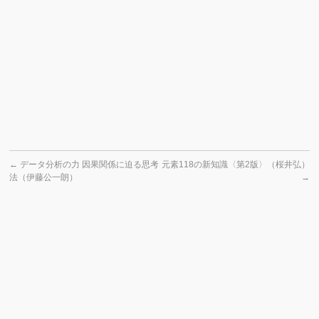
←
データ分析の力 因果関係に迫る思考
元素118の新知識〈第2版〉（桜井弘）
法（伊藤公一朗）
→