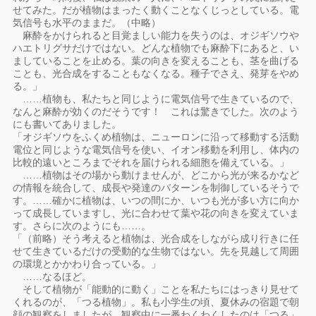
せてみた。だが植物はまったく動くことなくじっとしている。電
気信号も水平のままだ。（中略）
麻酔をかけられると目覚ましい能力を失うのは、オジギソウや
ハエトリグサだけではない。どんな植物でも麻酔下にあると、い
ましていることを止める。葉の向きを変えることも、茎を曲げる
ことも、光合成をすることもなくなる。種子でさえ、発芽をやめ
る。」
……植物も、私たちと同じように電気信号で生きているので、
なんと麻酔が効くのだそうです！ これは驚きでした。次のよう
にも書いてありました。
「オジギソウをふくめ植物は、ニューロンに沿って移動する活動
電位と同じような電気信号を使い、イオン移動を利用し、体内の
比較的遠いところまでそれを届けられる細胞を備えている。」
……植物はその場から動けませんが、どこから光が来るかなど
の情報を統合して、成長や発達のパターンを制御しているそうで
す。……確かに植物は、いつの間にか、いつも光が多い方に向か
って成長していますし、光に合わせて葉や花の向きを変えていま
す。さらに次のようにも……。
「（前略）そう考えると植物は、光合成をしながら成り行きに任
せて生きているだけの受動的な生物ではない。先を見越して周囲
の環境とかかわり合っている。」
……なるほど。
そして植物が「能動的に動く」ことを私たちにはっきり見せて
くれるのが、「つる植物」。私も小学生の頃、夏休みの宿題で朝
顔の観察をしましたが、観察中に一番わくわくしたのは「つる」