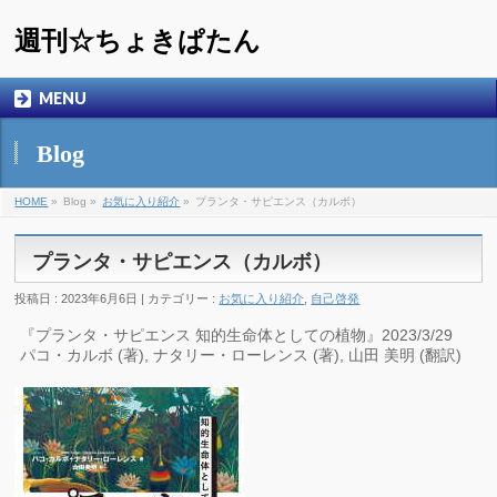
週刊☆ちょきぱたん
MENU
Blog
HOME
»
Blog »
お気に入り紹介
»
プランタ・サピエンス（カルボ）
プランタ・サピエンス（カルボ）
投稿日 : 2023年6月6日 | カテゴリー :
お気に入り紹介
,
自己啓発
『プランタ・サピエンス 知的生命体としての植物』2023/3/29
パコ・カルボ (著), ナタリー・ローレンス (著), 山田 美明 (翻訳)