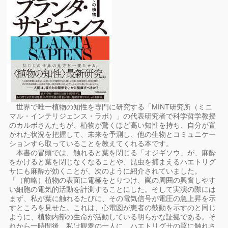
世界で唯一植物の知性を専門に研究する「MINT研究所（ミニ
マル・インテリジェンス・ラボ）」の代表研究者で科学哲学教授
のカルボさんたちが、植物が驚くほど高い知性を持ち、自分が置
かれた状況を把握して、未来を予測し、他の生物とコミュニケー
ションすら取っていることを教えてくれる本です。
本書の冒頭では、触れると葉を閉じる「オジギソウ」が、麻酔
をかけると葉を閉じなくなることや、昆虫を捕まえるハエトリグ
サにも麻酔が効くことが、次のように紹介されていました。
「（前略）植物の表面に電極をとりつけ、罠の周囲の興奮しやす
い細胞の電気的活動を計測することにした。そして実演の際には
まず、私が葉に触れるたびに、その電気信号が電圧の急上昇を示
すところを見せた。これは、心電図が患者の鼓動を示すのと同じ
ように、植物内部の生命が活動している明らかな証拠である。そ
れから一時間後、私は観衆の一人に、ハエトリグサの罠に触れさ