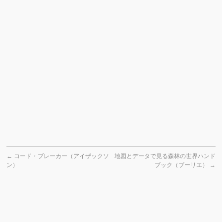
←
コード・ブレーカー（アイザックソ
地図とデータで見る森林の世界ハンド
ン）
ブック（ブーリエ）
→