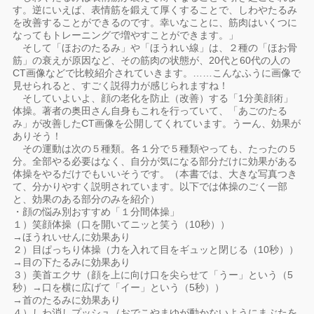
す。逆にいえば、表情筋を鍛えて厚くすることで、しわやたるみ
を改善することができるのです。幸いなことに、筋肉はいくつに
なってもトレーニングで増やすことができます。」
そして「ほおのたるみ」や「ほうれい線」は、２種の「ほお骨
筋」の衰えが原因など、その筋肉の状態が、20代と60代の人の
CT画像などで比較紹介されていきます。……こんなふうに画像で
見せられると、すごく説得力が感じられますね！
そしていよいよ、顔の老化を防止（改善）する「1分美顔術」
体操。著者の奥田さん自身もこれを行っていて、「あごのたる
み」が改善したCT画像を公開してくれています。うーん、効果が
ありそう！
その運動は次の５種類。各１分で５種類やっても、たったの５
分。全部やる必要はなく、自分が気になる部分だけに効果がある
体操をやるだけでもいいそうです。（本書では、大きな写真つき
て、分かりやすく説明されています。以下では体操のごく一部
と、効果のある部分のみを紹介）
・顔の悩み別おすすめ「１分間体操」
１）笑顔体操（口を開いてニッと笑う（10秒））
→ほうれいせんに効果あり
２）目ぱっちり体操（力を入れて目をギュッと閉じる（10秒））
→目の下たるみに効果あり
３）美首エクサ（顔を上に向け口を尖らせて「うー」という（5
秒）→口を横に広げて「イー」という（5秒））
→首のたるみに効果あり
４）しわ消しプッシュ（おでこやまゆが動かないようにまぶたを