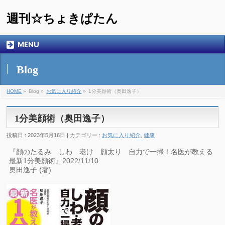
週刊☆ちょきぱたん
MENU
Blog
HOME
»
Blog »
お気に入り紹介
»
1分美顔術（奥田逸子）
1分美顔術（奥田逸子）
投稿日 : 2023年5月16日 | カテゴリー :
お気に入り紹介
,
健康
『顔のたるみ しわ 老け 顔太り 自力で一掃！名医が教える
最新1分美顔術』2022/11/10
奥田逸子 (著)