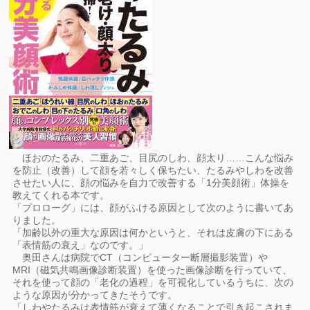
ほおのたるみ、二重あご、目尻のしわ、顔太り……こんな悩み
を防止（改善）して顔を若々しく保ちたい、たるみやしわを改善
させたい人に、顔の悩みを自力で改善する「1分美顔術」体操を
教えてくれる本です。
「プロローグ」には、顔がふける原因として次のように書いてあ
りました。
「加齢以外の重大な原因は何かというと、それは皮膚の下にある
「表情筋の衰え」なのです。」
奥田さんは病院でCT（コンピューター断層撮影装置）や
MRI（磁気共鳴画像診断装置）を使った画像診断を行っていて、
それを使って顔の「老化の過程」を可視化しているうちに、次の
ような原因が分かってきたそうです。
「しわやたるみは表情筋が衰えて薄くなることで引き起こされま