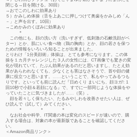
閉じる→目を開ける。30回）
→おでこのしわに効果あり
５）かみしめ体操（舌を上あごに押しつけて奥歯をかみしめ「ん
－」と声を出す。10回）
→こめかみのくぼみに効果あり
＊
この他にも、顔の洗い方（洗いすぎず、低刺激の石鹸洗顔がベ
ター）とか、肌にいい食べ物（鶏の胸肉）とか、顔の若さを保つ
ための情報をいろいろ知ることが出来ました。
とりわけ「1分美顔術」体操は、とても参考になります。この体
操を１カ月チャレンジした３人の女性には、CT画像でも驚きの変
化が現れていて、たぶん効果があるのだと思いますし、たとえ効
果があらわれなくても、少なくとも害はなさそうで、首や顔の健
康に役立つと思います。……ということで、私もやってみるつも
りです。といっても前に読んだ『日めくり まいにち、顔ヨガ!: 1
回10秒で小顔＆若顔になる』で、すでに一部同じような体操をや
っていたことに気づきましたが……（笑）。
顔を若々しく保ちたい、たるみやしわを改善させたい人は、ぜ
ひ読んで（試して）みてください。
＊ ＊ ＊
なお社会や科学、IT関連の本は変化のスピードが速いので、購
入する場合は、対象の本が最新版であることを確認してくださ
い。
＜Amazon商品リンク＞