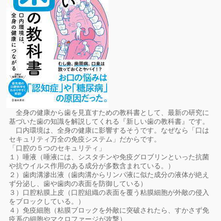
全身の健康から歯を見直すための教科書として、最新の研究に
基づいた歯の知識を解説してくれる『新しい歯の教科書』です。
口内環境は、全身の健康に影響するそうです。なぜなら「口は
セキュリティ万全の免疫システム」だからです。
「口腔の５つのセキュリティ」
１）唾液（唾液には、シスタチンや免疫グロブリンといった抗菌
や抗ウイルス作用のある成分が多数含まれている。）
２）歯肉溝滲出液（歯肉溝からリンパ液に似た成分の液体が絶え
ず分泌し、歯や歯肉の表面を防御している）
３）口腔粘膜上皮（口腔組織の表面を覆う粘膜細胞が外敵の侵入
をブロックしている。）
４）免疫細胞（粘膜ブロックを外敵に突破されたら、すかさず免
疫系の細胞やマクロファージが攻撃）