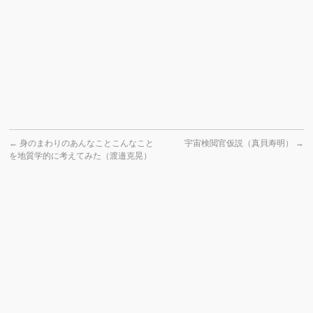
←
身のまわりのあんなことこんなこと
宇宙検閲官仮説（真貝寿明）
→
を地質学的に考えてみた（渡邉克晃）