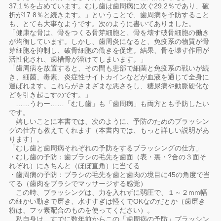
37.1％を占めています。むし歯は歯周病に次ぐ29.2％であり、破
折が17.8％と続きます。」ということで、歯周病を予防すること
も、とても大事なようです。次のように書いてありました。
「健康な骨は、骨をつくる骨芽細胞と、骨を壊す破骨細胞の働き
が均衡しています。しかし、歯周炎になると、免疫系の物質が骨
芽細胞を抑制し、破骨細胞の働きを促進。結果、骨を壊す作用が
活性化され、歯槽骨が溶けてしまいます。」
「歯周病を放置すると、その間も患部で細菌と免疫系の戦いが続
き、細菌、毒素、炎症性サイトカインなどが血液を通じて全身に
運ばれます。これらがさまざまな悪さをし、糖尿病や動脈硬化な
どを引き起こすのです。」
……うわー……「むし歯」も「歯周病」も両方とも予防したい
です。
嬉しいことに本書では、次のように、予防のためのブラッシン
グの仕方も教えてくれます（本書内では、もっと詳しい説明があ
ります）。
「むし歯と歯周病それぞれの予防をするブラッシングの仕方」
・むし歯の予防：歯ブラシの毛先を歯面（表・裏・?合の３面そ
れぞれ）にきちんと（ほぼ直角）に当てる
・歯周病の予防：ブラシの毛先を歯と歯肉の境目に45の角度で当
てる（歯肉をブラシでマッサージする感覚）
この時、ブラッシングは、力を入れずに弱圧で、１～２mm幅
の細かい動きで磨き、水すすぎは軽くでOKなのだとか（歯磨き
粉は、フッ素配合のものを使ってください）。
私自身は、すでに数年前からこの「歯周病の予防」ブラッシン