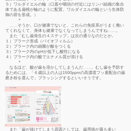
５）ワルダイエルの輪（口蓋や咽頭の付近にはリンパ組織の集合
体である扁桃が輪のように配置。ワルダイエルの輪という生体防
御の砦を形成。）
＊
……そうか。口が健康でないと、これらの免疫系がうまく働い
てくれなくて、身体も健康でなくなってしまうんですね……。
また「むし歯発生の４ステップ」は次の通りなのだとか。
１）プラーク形成（バイオフィルム）
２）プラーク内の細菌が酸をつくる
３）プラーク内のpHが低下し酸性になる
４）プラーク内の酸でエナメル質が溶ける
＊
なるほど、酸が歯を溶かしてしまうんだ……。むし歯を予防す
るためには、「６歳以上の人は1500ppmの高濃度フッ素配合の歯
磨き粉を選んで」ブラッシングするといいそうです。
また「歯が抜けてしまう原因としては、歯周病が最も多い