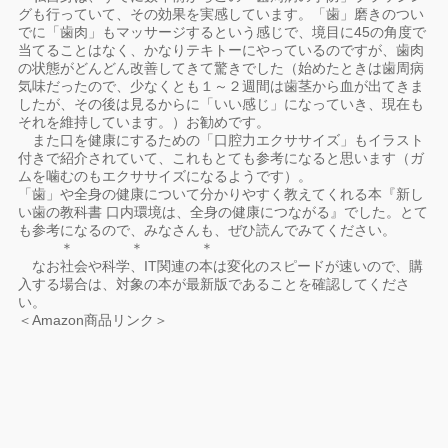
グも行っていて、その効果を実感しています。「歯」磨きのつい
でに「歯肉」もマッサージするという感じで、境目に45の角度で
当てることはなく、かなりテキトーにやっているのですが、歯肉
の状態がどんどん改善してきて驚きでした（始めたときは歯周病
気味だったので、少なくとも１～２週間は歯茎から血が出てきま
したが、その後は見るからに「いい感じ」になっていき、現在も
それを維持しています。）お勧めです。
また口を健康にするための「口腔力エクササイズ」もイラスト
付きで紹介されていて、これもとても参考になると思います（ガ
ムを噛むのもエクササイズになるようです）。
「歯」や全身の健康について分かりやすく教えてくれる本『新し
い歯の教科書 口内環境は、全身の健康につながる』でした。とて
も参考になるので、みなさんも、ぜひ読んでみてください。
＊ ＊ ＊
なお社会や科学、IT関連の本は変化のスピードが速いので、購
入する場合は、対象の本が最新版であることを確認してくださ
い。
＜Amazon商品リンク＞