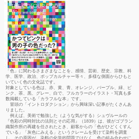
「色」に関わるさまざまなことを、感情、芸術、歴史、宗教、科
学、医学、政治、ポップカルチャー等々、多様な側面からひもと
いていく色の文化誌です。
対象としている色は、赤、黄、青、オレンジ、パープル、緑、ピ
ンク、茶、黒、グレー、白で、フルカラーのイラスト・写真も多
数掲載している「カラフルな本」です。
冒頭の「イントロダクション」から興味深い記事がたくさんあ
りました。
例えば、美術で勉強した（ような気がする）シュヴルールの
『色彩の同時対比の法則とその応用』（1839）は、彼がゴブラン
織製作所の再建を任されたとき、顧客からの「色がひどくくすん
でいる」「灰色にみえる」というクレームを受けて染料を調査
し、その原因が、染料の化学的問題ではなく、色の組み合わせに