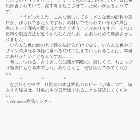
しれないそうですが……）。そして化粧品に使われていた白にも
鉛が含まれていて、鉛中毒を起こさせていた疑いがあるようで
す。
……そうだったんだ。こんな風にしてさまざまな色の顔料や染
料が、作られてきたんですね。画材店で売られている絵の具は、
色によって価格が驚くほど大きく違うことがありますが、それは
原料や製造方法が違うからなんだなあ、とあらためて痛感させら
れました。
いろんな色の絵の具で絵を描けるだけでなく、いろんな色やデ
ザインの洋服を気軽に選べる時代に生きていられることは、本当
にありがたいことなんですね……。
色にまつわる、さまざまな知識が満載の、楽しくて、ちょっぴ
り勉強にもなる本でした。みなさんも、ぜひ読んでみてくださ
い。
＊ ＊ ＊
なお社会や科学、IT関連の本は変化のスピードが速いので、購
入する場合は、対象の本が最新版であることを確認してくださ
い。
＜Amazon商品リンク＞