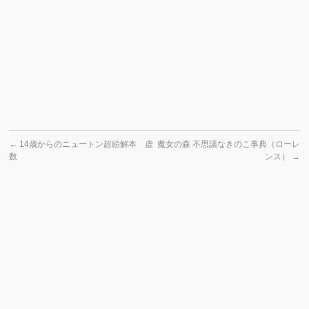
←
14歳からのニュートン超絵解本 虚
魔女の森 不思議なきのこ事典（ローレ
数
ンス）
→