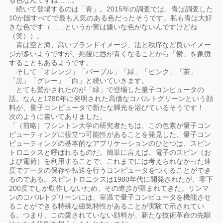
る色なんですね……。
続いて登場するのは「青」。2015年の調査では、青は調査した
10か国すべてで最も人気のある色だったそうです。私も青は大好
きな色です（……というか実は嫌いな色がないんですけどね
（笑））。
青は空と海、高いブランドイメージ、法と秩序など良いイメー
ジが多いようですが、死後に唇が青くなることから「鬱」を象徴
することもあるようです。
そして「オレンジ」「パープル」「緑」「ピンク」「茶」
「黒」「グレー」「白」と続いていきます。
とても驚かされたのが「緑」で登場した量子コンピュータの
話。なんと1780年に発明された高価なコバルトグリーンという顔
料が、量子コンピュータで新たな脚光を浴びているそうです！
次のように書いてありました。
「（前略）ワシントン大学の研究者たちは、この色素が量子コン
ピューティングに役立つ可能性があることを発見した。量子コン
ピューティングの基本的なアプリケーションのひとつは、スピン
トロニクスと呼ばれるものだ。簡単に言えば、電子のスピン（お
よび電荷）を利用することで、これまでには考えられなかった速
度でデータの保存や転送を行うコンピュータをつくることができ
るのである。スピントロニクスは1980年代に開発されたが、零下
200度でしか動作しないため、その進歩が阻まれてきた。リンマ
ンのコバルトグリーンには、室温で量子コンピュータを機能させ
ることができる特殊な磁気特性があることが実験で示されてい
る。つまり、この愛されていない顔料が、新たな技術革命の先駆