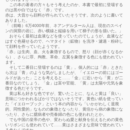
この本の著者の方々もそう考えたのか、本書で最初に登場する
のは黒や白ではなく「赤」です。
赤は、大昔から顔料が作られていたそうです。次のように書いて
ありました。
「（前略）6万4000年前、ネアンデルタール人は、現在のスペイ
ンの洞窟の岩に、赤い横線と縦線を用いて梯子の形を描いた。」
おそらく最初は血液などを使っていたのでしょうが、血液など
はすぐ色褪せるので、ヘマタイト（鉱物）を洗浄・濾過・粉砕し
て顔料を作っていたようです。
「赤」は生肉、血、火を象徴するもので、怒り（顔が赤くなるか
ら）、さらに罪、殉教、革命、左翼を象徴する色にも使われてい
ます。
そして二番目に登場するのは「黄」。個人的には「赤」ときた
ら次は「青」のような気がしましたが、「イエローの前にはゴー
ルドがあった」ことを考えると……「金」に近いから「黄」が二
番目なのでしょう。「金」は富や官能、「黄」は太陽や元気を象
徴する色だそうです。
黄は私も好きな色ですが、驚いたことに、なんと黄は「良い」
意味につかわれるばかりではないそうです。黄色い紙を使ってい
た「イエローブック」という本の内容から「いかがわしく退廃
的、同性愛的」なものの象徴となったり、黄疸から病の象徴にな
ったり、さらに臆病者や売春婦の色にも使われたとか。
でも中国の皇帝の色や、変わらぬ愛と献身を伝えるための黄色
いリボンにも使われていて……黄はさまざまな意味で使われてい