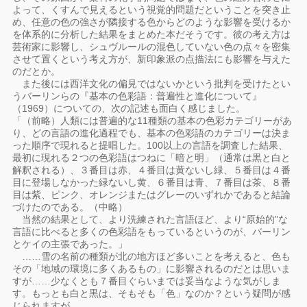
よって、くすんで見えるという視覚的問題だということを突き止
め、任意の色の強さが隣接する色からどのような影響を受けるか
を体系的に分析した結果をまとめた本だそうです。彼の考え方は
芸術家に影響し、シュヴルールの混色していない色の点々を密集
させて置くという考え方が、新印象派の点描法にも影響を与えた
のだとか。
また後には西洋文化の偏見ではないかという批判を受けたとい
うバーリンらの『基本の色彩語：普遍性と進化について』
（1969）についての、次の記述も面白く感じました。
「（前略）人類には普遍的な11種類の基本の色彩カテゴリーがあ
り、どの言語の進化過程でも、基本の色彩語のカテゴリーは決ま
った順序で現れると提唱した。100以上の言語を調査した結果、
最初に現れる２つの色彩語はつねに「暗と明」（通常は黒と白と
解釈される）、３番目は赤、４番目は黄ないし緑、５番目は４番
目に登場しなかった緑ないし黄、６番目は青、７番目は茶、８番
目は紫、ピンク、オレンジまたはグレーのいずれかであると結論
づけたのである。（中略）
当然の結果として、より洗練された言語ほど、より“原始的”な
言語に比べると多くの色彩語をもっているというのが、バーリン
とケイの主張であった。」
……雪の名前の種類が北の地方ほど多いことを考えると、色も
その「地域の環境に多くあるもの」に影響されるのだとは思いま
すが……少なくとも７番目ぐらいまでは妥当なような気がしま
す。もっとも白と黒は、そもそも「色」なのか？という疑問が感
じられますが……。