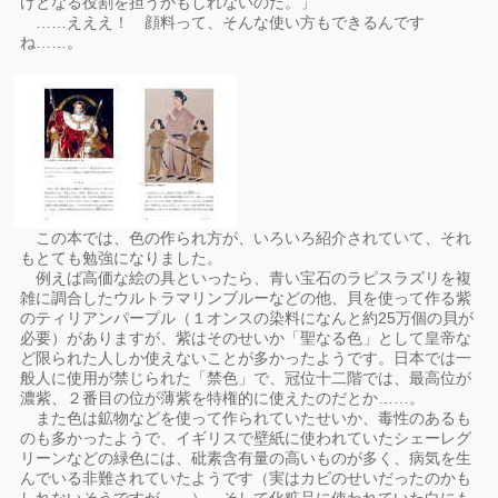
けとなる役割を担うかもしれないのだ。」
……えええ！ 顔料って、そんな使い方もできるんです
ね……。
この本では、色の作られ方が、いろいろ紹介されていて、それ
もとても勉強になりました。
例えば高価な絵の具といったら、青い宝石のラピスラズリを複
雑に調合したウルトラマリンブルーなどの他、貝を使って作る紫
のティリアンパープル（１オンスの染料になんと約25万個の貝が
必要）がありますが、紫はそのせいか「聖なる色」として皇帝な
ど限られた人しか使えないことが多かったようです。日本では一
般人に使用が禁じられた「禁色」で、冠位十二階では、最高位が
濃紫、２番目の位が薄紫を特権的に使えたのだとか……。
また色は鉱物などを使って作られていたせいか、毒性のあるも
のも多かったようで、イギリスで壁紙に使われていたシェーレグ
リーンなどの緑色には、砒素含有量の高いものが多く、病気を生
んでいる非難されていたようです（実はカビのせいだったのかも