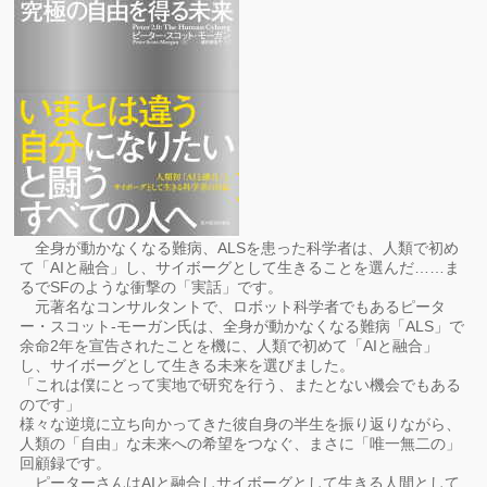
全身が動かなくなる難病、ALSを患った科学者は、人類で初め
て「AIと融合」し、サイボーグとして生きることを選んだ……ま
るでSFのような衝撃の「実話」です。
元著名なコンサルタントで、ロボット科学者でもあるピータ
ー・スコット-モーガン氏は、全身が動かなくなる難病「ALS」で
余命2年を宣告されたことを機に、人類で初めて「AIと融合」
し、サイボーグとして生きる未来を選びました。
「これは僕にとって実地で研究を行う、またとない機会でもある
のです」
様々な逆境に立ち向かってきた彼自身の半生を振り返りながら、
人類の「自由」な未来への希望をつなぐ、まさに「唯一無二の」
回顧録です。
ピーターさんはAIと融合しサイボーグとして生きる人間として