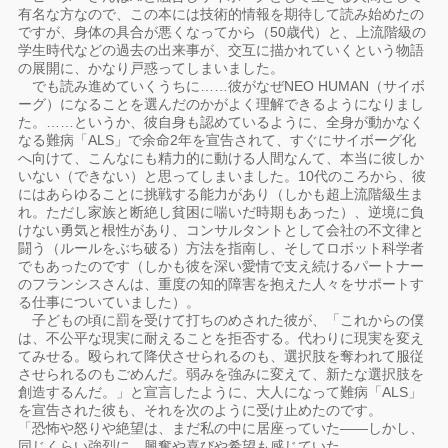
有名な方なので、この本には技術的情報を期待して読み始めたの
ですが、身体の具合が悪くなってから（50歳代）と、上流階級の
学生時代などの過去の出来事が、交互に描かれていくという物語
の展開に、かなり戸惑ってしまいました。
でも読み進めていくうちに……彼がなぜNEO HUMAN（サイボ
ーグ）になることを選んだのかがよく理解できるようになりまし
た。……というか、彼自身も認めているように、全身が動かなく
なる難病「ALS」で余命2年を宣告されて、すぐにサイボーグ化
へ向けて、こんなにも精力的に動ける人間なんて、本当に彼しか
いない（できない）と思ってしまいました。10代のころから、彼
にはあらゆることに挑戦する能力があり（しかも超上流階級生ま
れ。ただし家族と断絶し貧困に喘いだ時期もあった）、逆境に負
けない勇気と根性があり、コンサルタントとして会社の不文律と
闘う（ルールをぶち破る）方法を指南し、そしてロボット科学者
でもあったのです（しかも彼を深い愛情で支え続けるパートナー
のフランシスさんは、重度の知的障害を抱えた人々をサポートす
る仕事についていました）。
子どもの頃に罰を受けて打ちのめされた彼が、「これからの僕
は、不公平な現実に耐えることを拒否する。代わりに現実を変え
てみせる。殴られて降伏させられるのも、選択肢を奪われて服従
させられるのもごめんだ。弱みを強みに変えて、新たな選択肢を
創造するんだ。」と宣言したように、大人になって難病「ALS」
を宣告された彼も、それを次のように受け止めたのです。
「恐怖や怒りや絶望は、まだ私の中に居座っていた――しかし、
同じくらい強烈に、興奮や喜びや希望も感じていた。