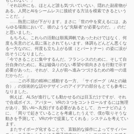
もしれない。」
「それ以外にも、ほとんど誰も気づいていない、隠れた副産物が
ある。人間とAIをシームレスに接続する方法を模索できるという
ことだ。」
……熱意に頭が下がります。まさに「世の中を変えるには、あ
らゆる場面において、彼のような“先駆者”が必要なのだ。」のだ
と思いました。
もちろん、これらの活動は順風満帆であったわけではなく、何
度も失意のどん底に落とされてもいます。体調もどんどん悪くな
る一方なのに、何度も立ち上がる彼（とパートナー）の姿に涙が
出そうになりました。
「今できることに集中するんだ。フランシスのために、そして自
分自身のために。私は嘘偽りのない希望や前向きさを行動で示す
必要があった。それが、２人が前へ進みつづけるための唯一の道
だからだ。」
……この不屈の精神に感動する一方、「サイボーグ（AIとの融
合）」の技術的な話やデザインのアイデアの部分もとても参考に
なりました。
例えば、ALSが進行しても動かせるのは目玉だけですが、それ
で合成ボイス、アバター、VRの３つをコントロールするには無理
があり、賢いAIへ丸投げする必要があるとして、カーナビのよう
に、「周りで起きていることを考慮したうえで、僕が取りそうな
動きを予測して、VRの中で提案してくれる」システムを考えてい
ます。
またサイボーグ化することで、直観的な操作によってサイバー