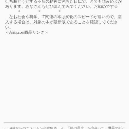
打ち勝とうとする不屈の精神に満ちた自伝で、とても読み応えが
あります。みなさんもぜひ読んでみてください。お勧めです☆
＊ ＊ ＊
なお社会や科学、IT関連の本は変化のスピードが速いので、購
入する場合は、対象の本が最新版であることを確認してくださ
い。
＜Amazon商品リンク＞
←
14歳からのニュートン超絵解本 人
「紙の温度」が出会った 世界の紙と