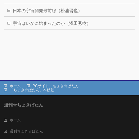
日本の宇宙開発最前線（松浦晋也）
宇宙はいかに始まったのか（浅田秀樹）
ホーム
PCサイト・ちょき☆ぱたん
「ちょき☆ぱたん」へ移動
週刊☆ちょきぱたん
ホーム
週刊ちょき☆ぱたん