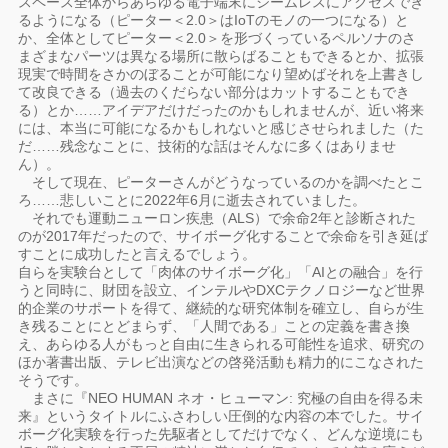
スペース全体からあらゆる電子端末にシームレスにアクセスでき
るようになる（ピーター＜2.0＞はIoTのモノの一つになる）と
か、全体としてピーター＜2.0＞を形づくっているペルソナのさ
まざまなパーツは異なる場所に散らばることもできるとか、拡張
現実で時間をさかのぼることが可能になり望めばそれを上書きし
て改良できる（過去のくだらない部分はカットすることもでき
る）とか……アイデアだけだったのかもしれませんが、近い将来
には、本当に可能になるかもしれないと感じさせられました（た
だ……残念なことに、技術的な話はそんなに多くはありませ
ん）。
そして現在、ピーターさんがどうなっているのかを調べたとこ
ろ……悲しいことに2022年6月に逝去されていました。
それでも運動ニューロン疾患（ALS）で余命2年と診断された
のが2017年だったので、サイボーグ化することで余命を引き延ば
すことに成功したと言えるでしょう。
自らを実験台として「肉体のサイボーグ化」「AIとの融合」を行
うと同時に、財団を設立、インテルやDXCテクノロジーなど世界
的企業のサポートを得て、継続的な研究体制を確立し、自らが生
き残ることにとどまらず、「人間である」ことの定義を書き換
え、あらゆる人がもっと自由に生きられる可能性を追求、研究の
ほか著書出版、テレビ出演などの啓発活動も精力的にこなされた
そうです。
まさに『NEO HUMAN ネオ・ヒューマン: 究極の自由を得る未
来』というタイトルにふさわしい圧倒的な内容の本でした。サイ
ボーグ化実験を行った先駆者としてだけでなく、どんな逆境にも