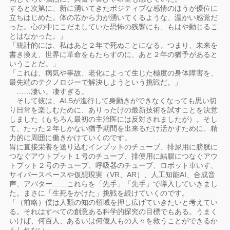
すると次第に、新に湧いてきたポジティブな感情のほうが優位に
立ちはじめた。体の芯から力が湧いてくるような、温かい感覚だ
った。心の中にこだましていた恐怖の残響にも、もはや動じるこ
とはなかった。」
「統計的には、私はあと２年で死ぬことになる。つまり、未来を
書き換え、世界に革命をもたらすのに、あと２年の猶予があると
いうことだ。」
「これは、病気や事故、老化によって生じた極度の身体障害を、
最先端のテクノロジーで解決しようという挑戦だ。」
……凄い。凄すぎる。
そして彼は、ALSが進行して身動きができなくなっても思い切
り日常を楽しむために、ありったけの最新技術を試すことを決意
しました（もちろん最初の主治医には反対されましたが）。そし
て、たった２年しかない猶予期間を出来るだけ活かすために、精
力的に周囲に働きかけていくのです。
胃に直接栄養を送り込むインプットのチューブ、排尿用に膀胱に
つなぐアウトプット１号のチューブ、排便用に結腸につなぐアウ
トプット２号のチューブ、呼吸器のチューブ、ロボット車いす、
サイバースペースや仮想現実（VR、AR）、人工知能AI、合成音
声、アバター……これらを「先手」「先手」で導入していきまし
た。まさに「生死をかけた」挑戦を続けていくのです。
「（前略）僕は人類の知の領域を押し広げていきたいと考えてい
る。それはすべての創意ある科学的探究の目標でもある。うまく
いけば、何百人、あるいは何億人もの人々を救うことができるか