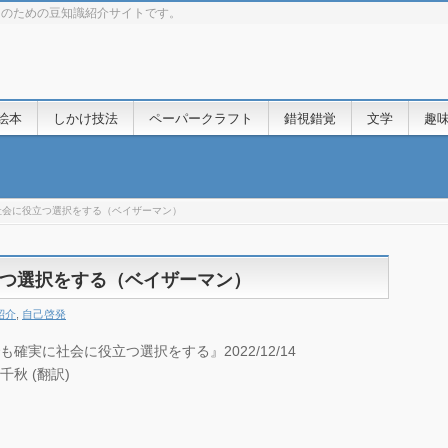
きのための豆知識紹介サイトです。
絵本
しかけ技法
ペーパークラフト
錯視錯覚
文学
趣
社会に役立つ選択をする（ベイザーマン）
つ選択をする（ベイザーマン）
紹介
,
自己啓発
しでも確実に社会に役立つ選択をする』2022/12/14
千秋 (翻訳)