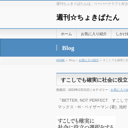
週刊ちょき☆ぱたんは、ペーパークラフト好
週刊☆ちょきぱたん
ホーム
お気に入り紹介
しかけ
Blog
HOME
»
Blog »
お気に入り紹介
»
すこしでも確実に
すこしでも確実に社会に役立
投稿日 : 2023年2月21日 | カテゴリー :
お気に入り
『BETTER, NOT PERFECT すこ
マックス・H・ベイザーマン (著), 池村 