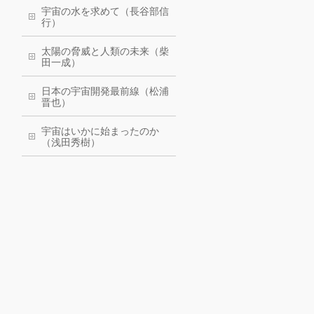
宇宙の水を求めて（長谷部信
行）
太陽の脅威と人類の未来（柴
田一成）
日本の宇宙開発最前線（松浦
晋也）
宇宙はいかに始まったのか
（浅田秀樹）