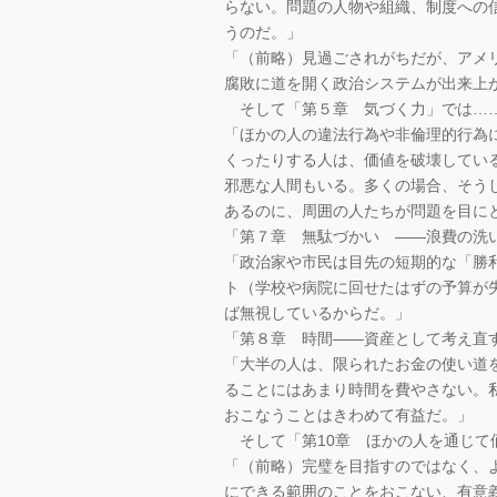
らない。問題の人物や組織、制度への
うのだ。」
「（前略）見過ごされがちだが、アメ
腐敗に道を開く政治システムが出来上
そして「第５章 気づく力」では…
「ほかの人の違法行為や非倫理的行為
くったりする人は、価値を破壊してい
邪悪な人間もいる。多くの場合、そう
あるのに、周囲の人たちが問題を目に
「第７章 無駄づかい ――浪費の洗
「政治家や市民は目先の短期的な「勝
ト（学校や病院に回せたはずの予算が
ば無視しているからだ。」
「第８章 時間――資産として考え直
「大半の人は、限られたお金の使い道
ることにはあまり時間を費やさない。
おこなうことはきわめて有益だ。」
そして「第10章 ほかの人を通じて
「（前略）完璧を目指すのではなく、
にできる範囲のことをおこない、有意