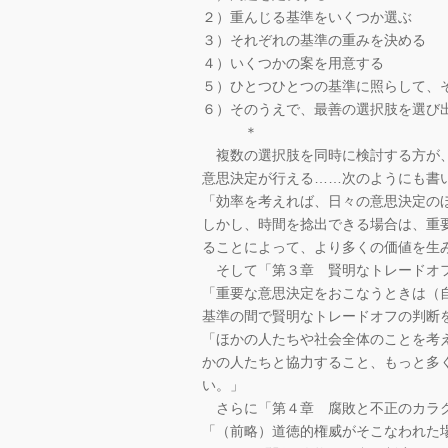
２）重んじる基準をいくつか選ぶ
３）それぞれの基準の重みを決める
４）いくつかの案を用意する
５）ひとつひとつの基準に照らして、
６）そのうえで、最善の選択肢を選び
＊
複数の選択肢を同時に検討する方が、
意思決定が行える……次のようにも書
「効率を考えれば、日々の意思決定の
しかし、時間を捻出できる場合は、重
ることによって、より多くの価値を生
そして「第３章 賢明なトレードオフ
「重要な意思決定をおこなうときは（
基準の間で賢明なトレードオフの判断
「ほかの人たちや社会全体のことを考
かの人たちと協力すること、もっと多
い。」
さらに「第４章 腐敗と不正のカラ
「（前略）道徳的権威がそこなわれた