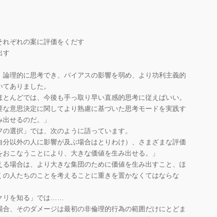
それぞれの案に評価をくだす
出す
論理的に思考でき、バイアスの影響を弱め、より功利主義的
いてありました。
ほとんどでは、今後も手っ取り早い直感的思考に従えばいい。
要な意思決定に関してより熟慮に基づいた思考モードを実践す
み出せるのだ。」
の選択」では、次のように語っています。
自分以外の人に影響が及ぶ場合はとりわけ）、さまざまな評価
をおこなうことにより、大きな価値を生み出せる。」
える場合は、より大きな集団のために価値を生み出すこと、ほ
くの人たちのことを考えることに重きを置かなくてはならな
クリを知る」では……
場合、そのダメージは最初の非倫理的行為の範囲だけにとどま