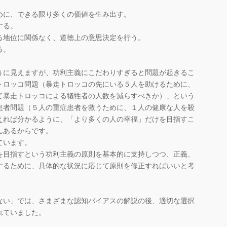
めに、できる限り多くの価値を生み出す。
する。
る地位に関係なく、道徳上の意思決定を行う。
る。
に見えますが、功利主義にこだわりすぎると問題が起きるこ
トロッコ問題（暴走トロッコの先にいる５人を助けるために、
て暴走トロッコによる犠牲者の人数を減らすべきか）」という
患者問題（５人の重症患者を救うために、１人の健康な人を殺
えれば分かるように、「より多くの人の幸福」だけを目指すこ
んあるからです。
ています。
を目指すという功利主義の原則を基本的に支持しつつ、正義、
するために、具体的な状況に応じて原則を修正すればいいと考
。
ない」では、さまざまな認知バイアスの解説の後、適切な選択
れていました。