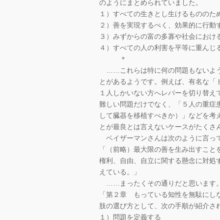
のようにまとめられていました。
１）すべての生きとし生けるもののた
２）善を実現するべく、効果的に行動
３）みずからの富の多寡や社会におけ
４）すべての人の利害を平等に重んじ
＊
……これらは特に何の問題もないよう
とがあるようです。例えば、有名な「
１人しかいない方へレバーを切り替え
難しい問題だけでなく、「５人の重症
して臓器を移植すべきか）」などを考
とが最良とは言えないケースがたくさ
ベイザーマンさんは次のように言っ
「（前略）最大限の善を生み出すこと
権利、自由、自立に関する懸念に対処
えている。」
……まったくその通りだと思います
「第２章 もっている知性を無駄にし
肢の選び方として、次の手順が紹介さ
１）問題を定義する