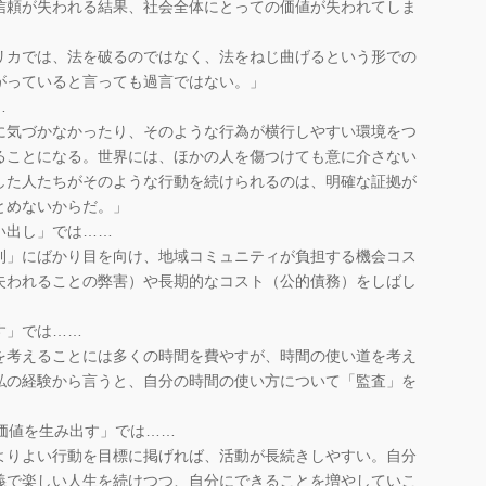
信頼が失われる結果、社会全体にとっての価値が失われてしま
リカでは、法を破るのではなく、法をねじ曲げるという形での
がっていると言っても過言ではない。」
…
に気づかなかったり、そのような行為が横行しやすい環境をつ
ることになる。世界には、ほかの人を傷つけても意に介さない
した人たちがそのような行動を続けられるのは、明確な証拠が
とめないからだ。」
い出し」では……
利」にばかり目を向け、地域コミュニティが負担する機会コス
失われることの弊害）や長期的なコスト（公的債務）をしばし
す」では……
を考えることには多くの時間を費やすが、時間の使い道を考え
私の経験から言うと、自分の時間の使い方について「監査」を
価値を生み出す」では……
よりよい行動を目標に掲げれば、活動が長続きしやすい。自分
義で楽しい人生を続けつつ、自分にできることを増やしていこ