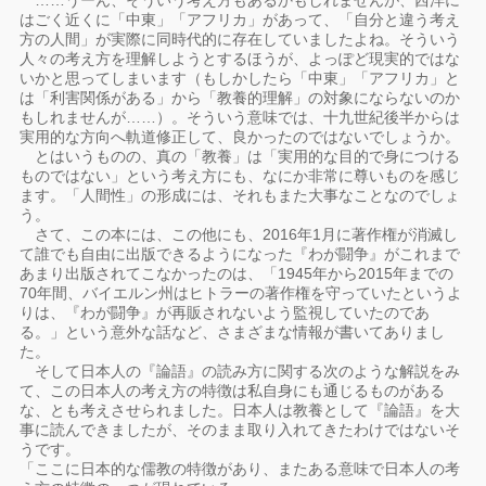
……うーん、そういう考え方もあるかもしれませんが、西洋に
はごく近くに「中東」「アフリカ」があって、「自分と違う考え
方の人間」が実際に同時代的に存在していましたよね。そういう
人々の考え方を理解しようとするほうが、よっぽど現実的ではな
いかと思ってしまいます（もしかしたら「中東」「アフリカ」と
は「利害関係がある」から「教養的理解」の対象にならないのか
もしれませんが……）。そういう意味では、十九世紀後半からは
実用的な方向へ軌道修正して、良かったのではないでしょうか。
とはいうものの、真の「教養」は「実用的な目的で身につける
ものではない」という考え方にも、なにか非常に尊いものを感じ
ます。「人間性」の形成には、それもまた大事なことなのでしょ
う。
さて、この本には、この他にも、2016年1月に著作権が消滅し
て誰でも自由に出版できるようになった『わが闘争』がこれまで
あまり出版されてこなかったのは、「1945年から2015年までの
70年間、バイエルン州はヒトラーの著作権を守っていたというよ
りは、『わが闘争』が再販されないよう監視していたのであ
る。」という意外な話など、さまざまな情報が書いてありまし
た。
そして日本人の『論語』の読み方に関する次のような解説をみ
て、この日本人の考え方の特徴は私自身にも通じるものがある
な、とも考えさせられました。日本人は教養として『論語』を大
事に読んできましたが、そのまま取り入れてきたわけではないそ
うです。
「ここに日本的な儒教の特徴があり、またある意味で日本人の考