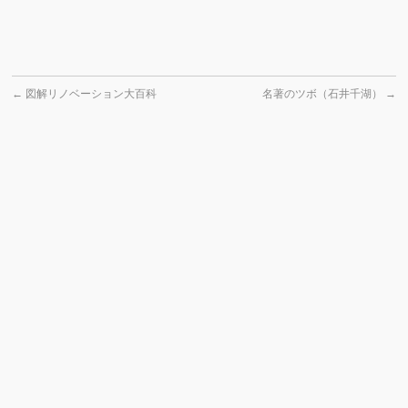
←
図解リノベーション大百科
名著のツボ（石井千湖）
→