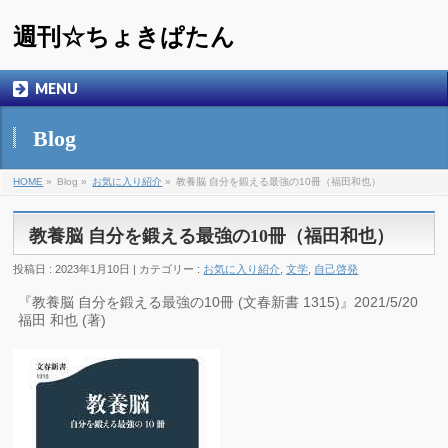
週刊☆ちょきぱたん
MENU
Blog
HOME
»
Blog »
お気に入り紹介
»
教養脳 自分を鍛える最強の10冊（福田和也）
教養脳 自分を鍛える最強の10冊（福田和也）
投稿日 : 2023年1月10日 | カテゴリー :
お気に入り紹介
,
文学
,
自己啓発
『教養脳 自分を鍛える最強の10冊 (文春新書 1315)』2021/5/20
福田 和也 (著)