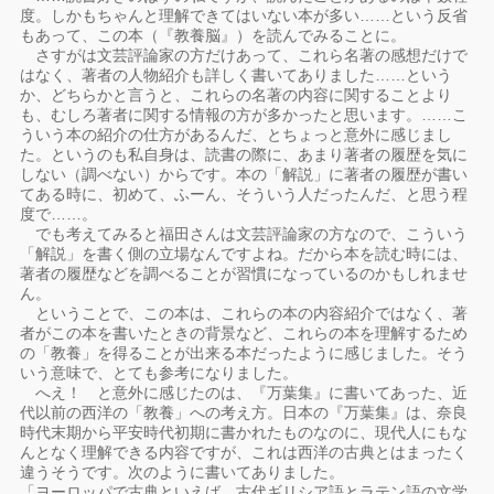
度。しかもちゃんと理解できてはいない本が多い……という反省
もあって、この本（『教養脳』）を読んでみることに。
さすがは文芸評論家の方だけあって、これら名著の感想だけで
はなく、著者の人物紹介も詳しく書いてありました……という
か、どちらかと言うと、これらの名著の内容に関することより
も、むしろ著者に関する情報の方が多かったと思います。……こ
ういう本の紹介の仕方があるんだ、とちょっと意外に感じまし
た。というのも私自身は、読書の際に、あまり著者の履歴を気に
しない（調べない）からです。本の「解説」に著者の履歴が書い
てある時に、初めて、ふーん、そういう人だったんだ、と思う程
度で……。
でも考えてみると福田さんは文芸評論家の方なので、こういう
「解説」を書く側の立場なんですよね。だから本を読む時には、
著者の履歴などを調べることが習慣になっているのかもしれませ
ん。
ということで、この本は、これらの本の内容紹介ではなく、著
者がこの本を書いたときの背景など、これらの本を理解するため
の「教養」を得ることが出来る本だったように感じました。そう
いう意味で、とても参考になりました。
へえ！ と意外に感じたのは、『万葉集』に書いてあった、近
代以前の西洋の「教養」への考え方。日本の『万葉集』は、奈良
時代末期から平安時代初期に書かれたものなのに、現代人にもな
んとなく理解できる内容ですが、これは西洋の古典とはまったく
違うそうです。次のように書いてありました。
「ヨーロッパで古典といえば、古代ギリシア語とラテン語の文学