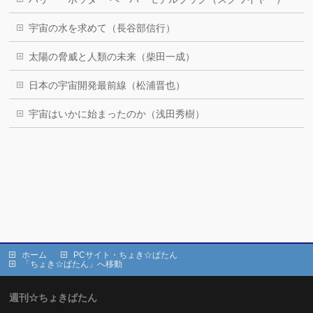
宇宙の水を求めて（長谷部信行）
太陽の脅威と人類の未来（柴田一成）
日本の宇宙開発最前線（松浦晋也）
宇宙はいかに始まったのか（浅田秀樹）
ホーム
PCサイト・ちょき☆ぱたん
「ちょき☆ぱたん」へ移動
週刊☆ちょきぱたん