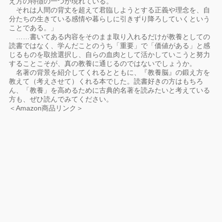
え方の特徴の一つが現れている。
それは人間の背丈を超えて君臨しようとする正義や理念を、自
分たちの生きている感情や暮らしに引きずり降ろしていくという
ことである。」
……書いてある内容をそのまま取り入れるだけが教養としての
読書ではなく、学んだことのうち「重要」で「価値がある」と感
じるものを取捨選択し、自らの血肉として活かしていこうと努力
することこそが、真の教養に通じるのではないでしょうか。
名著の背景を紹介してくれるとともに、『教養脳』の鍛え方を
教えて（考えさせて）くれる本でした。読書好きの方はもちろ
ん、「教養」を高めるために古典的名著を読みたいと考えている
方も、ぜひ読んでみてください。
＜Amazon商品リンク＞