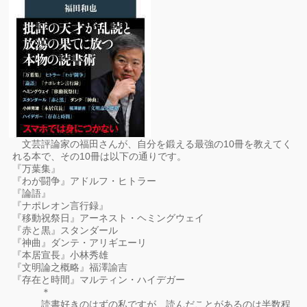
文芸評論家の福田さんが、自分を鍛える最強の10冊を教えてく
れる本で、その10冊は以下の通りです。
『万葉集』
『わが闘争』アドルフ・ヒトラー
『論語』
『ナポレオン言行録』
『移動祝祭日』アーネスト・ヘミングウェイ
『赤と黒』スタンダール
『神曲』ダンテ・アリギエーリ
『本居宣長』小林秀雄
『文明論之概略』福澤諭吉
『存在と時間』マルティン・ハイデガー
＊
……読書好きのはずの私ですが、読んだことがあるのは半数程