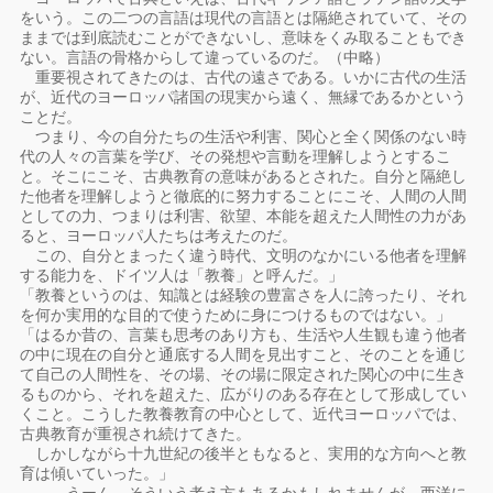
をいう。この二つの言語は現代の言語とは隔絶されていて、その
ままでは到底読むことができないし、意味をくみ取ることもでき
ない。言語の骨格からして違っているのだ。（中略）
重要視されてきたのは、古代の遠さである。いかに古代の生活
が、近代のヨーロッパ諸国の現実から遠く、無縁であるかという
ことだ。
つまり、今の自分たちの生活や利害、関心と全く関係のない時
代の人々の言葉を学び、その発想や言動を理解しようとするこ
と。そこにこそ、古典教育の意味があるとされた。自分と隔絶し
た他者を理解しようと徹底的に努力することにこそ、人間の人間
としての力、つまりは利害、欲望、本能を超えた人間性の力があ
ると、ヨーロッパ人たちは考えたのだ。
この、自分とまったく違う時代、文明のなかにいる他者を理解
する能力を、ドイツ人は「教養」と呼んだ。」
「教養というのは、知識とは経験の豊富さを人に誇ったり、それ
を何か実用的な目的で使うために身につけるものではない。」
「はるか昔の、言葉も思考のあり方も、生活や人生観も違う他者
の中に現在の自分と通底する人間を見出すこと、そのことを通じ
て自己の人間性を、その場、その場に限定された関心の中に生き
るものから、それを超えた、広がりのある存在として形成してい
くこと。こうした教養教育の中心として、近代ヨーロッパでは、
古典教育が重視され続けてきた。
しかしながら十九世紀の後半ともなると、実用的な方向へと教
育は傾いていった。」