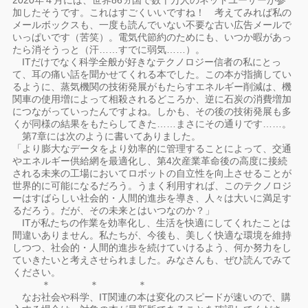
2020年４月には、世界86ヵ国で数十万人のネットユーザーが参
加したそうです。これはすごくいいですね！ 考えてみれば私の
メールボックスも、一度も読んでいない不要な古い広告メールで
いっぱいです（苦笑）。電気代節約のためにも、いつか暇があっ
たら消そうっと（汗……すでに弱気……）。
ITだけでなく科学全般が好きなテクノロジー信者の私にとっ
て、耳の痛い話を聞かせてくれる本でした。この本が指摘してい
るように、蒸気機関の技術発展がもたらすエネルギー削減は、機
関車の使用増によって相殺されるどころか、逆に石炭の消費増加
につながっていったんですよね。しかも、その後の技術発展も多
くが同様の結果をもたらしてきた……まさにその通りです……。
第7章には次のように書いてありました。
「より膨大なデータをより効率的に管理することによって、交通
やエネルギー供給網を最適化し、第4次産業革命後の高度に接続
される未来の工場においてロボットの自立性を向上させることが
世界的に可能になるだろう。うまく利用すれば、このテクノロジ
ーはすばらしい社会的・人間的進歩を導き、人々は大いに満足す
るだろう。だが、その未来とはいつなのか？」
ITが私たちの作業を効率化し、生活を快適にしてくれたことは
間違いありません。私たちが、今後も、美しく快適な環境を維持
しつつ、社会的・人間的進歩を続けていけるよう、何か努力をし
ていきたいと考えさせられました。みなさんも、ぜひ読んでみて
ください。
＊ ＊ ＊
なお社会や科学、IT関連の本は変化のスピードが速いので、購