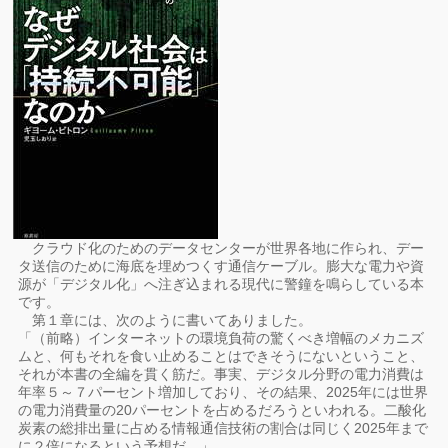
クラウド化のためのデータセンターが世界各地に作られ、デー
タ送信のために海底を埋めつくす通信ケーブル。膨大な電力や資
源が「デジタル化」へ注ぎ込まれる現代に警鐘を鳴らしている本
です。
第１章には、次のように書いてありました。
「（前略）インターネットの環境負荷の驚くべき増幅のメカニズ
ムと、何もそれを食い止めることはできそうにないということ、
それが本書の全編を貫く筋だ。事実、デジタル分野の電力消費は
年率５～７パーセント増加しており、その結果、2025年には世界
の電力消費量の20パーセントを占めるだろうといわれる。二酸化
炭素の総排出量に占める情報通信技術の割合は同じく2025年まで
に２倍になるという予想だ。」