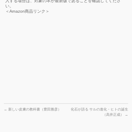
入する場合は、対象の本が最新版であることを確認してくださ
い。
＜Amazon商品リンク＞
←
新しい皮膚の教科書（豊田雅彦）
化石が語る サルの進化・ヒトの誕生
（高井正成）
→