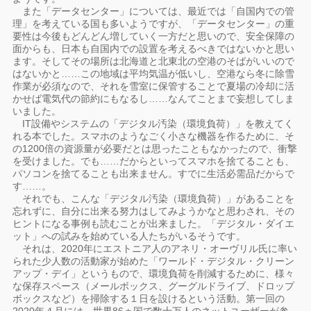
また「データセンター」については、最近では「自国内での管
理」を考えている国も多いようですが、「データセンター」の重
要性は今後もどんどん増していく一方だと思いので、安全保障の
面からも、日本も自国内での設置を考えるべきではないかと思い
ます。そしてその場所は北海道と北東北の空港のそばがいいので
はないかと……この地域は平均気温が低いし、空港なら冬に除雪
作業が必須なので、それを雪室に保管することで夏場の冷却に活
かせば電気代の節約にもなるし……なんてことまで妄想してしま
いました。
IT設備やシステムの「デジタル汚染（環境負荷）」を教えてく
れる本でした。スマホのようなごく小さな機器を作るために、そ
の1200倍の資源量が必要だとは思ったこともなかったので、衝撃
を受けました。でも……だからといってスマホを捨てることも、
パソコンを捨てることも出来ません。すでに生活必需品だからで
す……。
それでも、こんな「デジタル汚染（環境負荷）」があることを
忘れずに、自分に出来る努力はしてみようかなと思わされ、その
ヒントになる事例も読むことが出来ました。「デジタル・ダイエ
ット」への試みを始めている人たちがいるそうです。
それは、2020年にエストニア人のアネリ・オーヴリル氏に率い
られた少人数の活動家が始めた「ワールド・デジタル・クリーン
アップ・デイ」というもので、環境負荷を削減するために、様々
な保存スペース（メールボックス、グーグルドライブ、ドロップ
ボックスなど）を掃除する１日を設けるという活動。第一回の