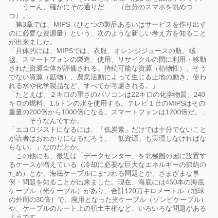
……うーん、確かにその通りだ……（自分のスマホを眺めつ
つ）。
第3章では、MIPS（ひとつの製品あるいはサービスを作り出す
のに必要な資源量）という、次のような新しい考え方を知ること
が出来ました。
「具体的には、MIPSでは、衣服、オレンジジュースの瓶、絨
毯、スマートフォンの製造、使用、リサイクルの間に利用・移動
された資源全体が評価される。持続可能な資源（植物性）、そう
でない資源（鉱物）、農業活動によって生じる土地の動き、使わ
れる水や化学製品など、すべてが考慮される。」
「たとえば、２キロの重さのパソコンは22キロの化学物質、240
キロの燃料、1.5トンの水を使用する。テレビ１台のMIPSはその
重量の200倍から1000倍になる。スマートフォンは1200倍だ。」
……そうなんですか。
「エコロジストになるには、「低炭素」だけでは十分でないこと
が読者はおわかりになるだろう。「低資源」も実現しなければな
らない。」なのだとか。
この他にも、最近は「データセンター」を北極圏の国に設置す
るケースが増えている（冷却に必要な巨大なエネルギーの節約の
ため）とか、海底ケーブルにまつわる問題とか、さまざまな事
例・問題を知ることが出来ました。現在、海底には450本の海底
ケーブル（光ケーブル）があり、合計120万キロメートル（地球
の外周の30倍）で、廃用となった光ケーブル（ゾンビケーブル）
や、ケーブルのルート上の領土主権など、いろいろな問題がある
ようです。