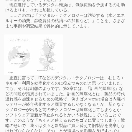
「現在進行しているデジタル転換は、気候変動を予測するのを助
けるよりも、それに加担している」
……この本は「デジタル・テクノロジーは汚染する（水とエネ
ルギーの消費、鉱物資源の枯渇への加担など）」ことを、さまざ
まな事例や調査結果で具体的に示しています。
正直に言って、ITなどのデジタル・テクノロジーは、むしろエ
ネルギー利用を効率化するのに役立つものだと思っていました。
でも、それは幻想のようです。第2章には、「計画的陳腐化」な
どの問題が指摘されていました。計画的陳腐化とは、製品の時代
遅れ感を加速させるための戦略で、例えばスマホの場合は内臓バ
ッテリーが経年劣化すると廃棄するしかなくなるとか、新たなテ
クノロジーが出ると前のテクノロジーは陳腐化してしまうとか、
ソフトウェア更新が停止されるとかいう状況にしていることで
す。このような「ちゃんと使えるものをゴミに変えてしまう」戦
略のせいで、我々は次々と新製品に買い替えて旧製品を廃棄しな
ければならなくなり、そのことが環境へ悪影響を及ぼすのです。