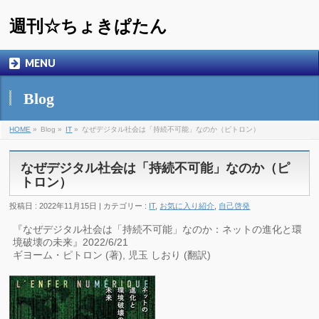
週刊☆ちょきぱたん
MENU
Blog
HOME
»
Blog »
IT
»
なぜデジタル社会は「持続不可能」なのか（ピトロン）
なぜデジタル社会は「持続不可能」なのか（ピ
トロン）
投稿日 : 2022年11月15日 | カテゴリー :
IT
,
お気に入り紹介
,
自己啓発
『なぜデジタル社会は「持続不可能」なのか：ネットの進化と環
境破壊の未来』2022/6/21
ギヨーム・ピトロン (著), 児玉 しおり (翻訳)