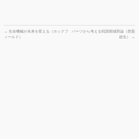
←
生命機械が未来を変える（ホックフ
パーツから考える戦国期城郭論（西股
ィールド）
総生）
→