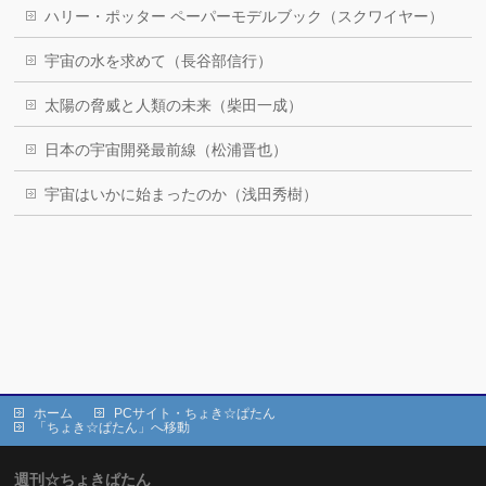
ハリー・ポッター ペーパーモデルブック（スクワイヤー）
宇宙の水を求めて（長谷部信行）
太陽の脅威と人類の未来（柴田一成）
日本の宇宙開発最前線（松浦晋也）
宇宙はいかに始まったのか（浅田秀樹）
ホーム
PCサイト・ちょき☆ぱたん
「ちょき☆ぱたん」へ移動
週刊☆ちょきぱたん