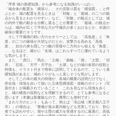
「序章 城の基礎知識」から参考になる知識がいっぱい。
「城全体の配置を「縄張り」、その見取り図を「縄張図」」と呼
ぶとか、城の配置を見るときは「「対敵」と「籠城」の二つの観
点から見るとわかりやすい」など。「対敵」の観点としては、城
の内外で敵の動きを分断し遮ることが重要で、「籠城」の観点か
らは、城内が広くて平坦な方が守備兵が多くおけるとか、水源の
確保が重要だそうです。
そして守備側の戦い方のセオリーとしては、「高低差」と「角
度」の二つの確保が大切なのだとか。攻撃力を高める「高低
差」、自分の身を隠しつつ敵の背後や二方向から狙える「角度」
……なるほど、確かに「名城」はこれらすべてに優れているよう
な気がします。
また、「虎口」「馬出」「土橋」「曲輪」「堀」「土塁」「切
岸」「石垣」「天守・天守台」「土塀」などの城の各部の役割と
特徴も、イラスト付きで簡単に説明してくれるので、こういう基
礎知識があると、城めぐりがもっと楽しそうな気がします。
そしてこの本の最大の特徴が、各城の概要の説明だけでなく、
所在地・現地を歩いて描いた立体型縄張図・攻略のポイント（写
真付き）が掲載されていること！ これを見ながら現地を歩く
と、城の構造の役割などを理解できるので、とても参考になると
思います（本書は新書版なので、携帯にも便利です）。
「まわり方のヒント」もあって、例えば「滝山城（東京都八王子
市）」の場合は、「整備が進み案内板なども充実しており、初心
者でも訪れやすい。堀や土塁の威力を実感するのに最適だ。高低