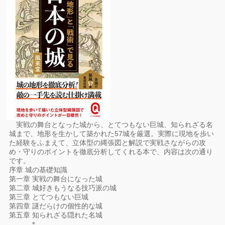
実戦の舞台となった城から、とてつもない巨城、知られざる名
城まで、地形を生かして築かれた57城を厳選。実際に現地を歩い
た経験をふまえて、立体型の縄張図と解説で実戦さながらの攻
め・守りのポイントを徹底分析してくれる本で、内容は次の通り
です。
序章 城の基礎知識
第一章 実戦の舞台になった城
第二章 城好きもうなる技巧派の城
第三章 とてつもない巨城
第四章 謎だらけの個性的な城
第五章 知られざる隠れた名城
＊