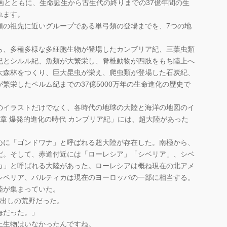
画とともに、生命誕生から古生代の終りまでの37億年間の生
れます。
の祖先に近いグループである単弓類の登場までを、7つの地
、多種多様な多細胞生物が登場したカンブリア紀、三葉虫類
紀とシルル紀、魚類が大繁栄し、脊椎動物が四肢をもち陸上へ
大森林をつくり、巨大昆虫が栄え、爬虫類が登場した石炭紀、
繁栄したペルム紀までの37億5000万年の生命進化の歴史で
イラストだけでなく、各時代の地球の大陸と海洋の地図のイ
章 爆発的進化の時代 カンブリア紀」には、超大陸があった
心に「ゴンドワナ」と呼ばれる超大陸が存在した。南極から、
だ。そして、赤道付近には「ローレシア」「シベリア」、シベ
カ」と呼ばれる大陸があった。ローレシアは概ね現在の北アメ
シベリア、バルティカは現在のヨーロッパの一部に相当する。
陸が集まっていた。
出しの荒野だった。
海だった。」
生物はいなかったんですね。