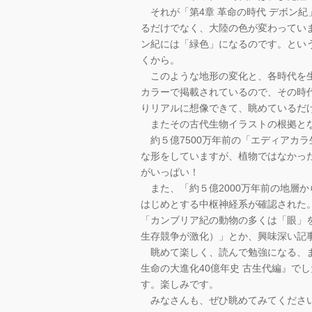
それが「第4章 革命の時代 デボン
るだけでなく、大陸の色が変わってい
ン紀には「緑色」になるのです。とい
くから。
このような地形の変化と、各時代を生
カラーで掲載されているので、その時
りリアルに想像できて、眺めているだ
またその古代生物イラストの根拠とな
約５億7500万年前の「エディアカ
な形をしていますが、植物ではなかっ
がいっぱい！
また、「約５億2000万年前の地層
はじめとする中枢神経系が確認された
「カンブリア紀の動物の多くは「眼」
生存競争が激化）」とか、興味深い記
眺めて楽しく、読んで勉強になる、ま
生命の大進化40億年史 古生代編』で
す。楽しみです。
みなさんも、ぜひ眺めてみてくださ