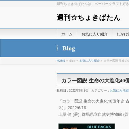
週刊ちょき☆ぱたんは、ペーパークラフト好
週刊☆ちょきぱたん
ホーム
お気に入り紹介
しかけ
Blog
HOME
»
Blog »
お気に入り紹介
»
カラー図説 生命の
カラー図説 生命の大進化40
投稿日 : 2022年8月9日 | カテゴリー :
お気に入り紹
『カラー図説 生命の大進化40億年史 
ス)』2022/6/16
土屋 健 (著), 群馬県立自然史博物館 (監