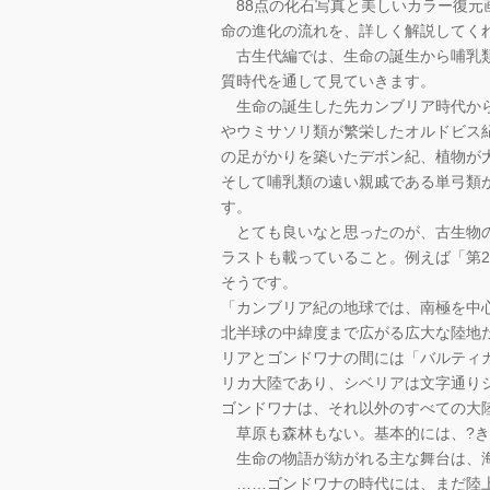
88点の化石写真と美しいカラー復元
命の進化の流れを、詳しく解説してく
古生代編では、生命の誕生から哺乳類
質時代を通して見ていきます。
生命の誕生した先カンブリア時代から
やウミサソリ類が繁栄したオルドビス
の足がかりを築いたデボン紀、植物が
そして哺乳類の遠い親戚である単弓類が
す。
とても良いなと思ったのが、古生物の
ラストも載っていること。例えば「第2
そうです。
「カンブリア紀の地球では、南極を中
北半球の中緯度まで広がる広大な陸地
リアとゴンドワナの間には「バルティ
リカ大陸であり、シベリアは文字通り
ゴンドワナは、それ以外のすべての大
草原も森林もない。基本的には、?き
生命の物語が紡がれる主な舞台は、
……ゴンドワナの時代には、まだ陸上