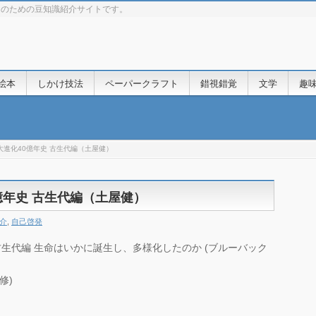
きのための豆知識紹介サイトです。
絵本
しかけ技法
ペーパークラフト
錯視錯覚
文学
趣
大進化40億年史 古生代編（土屋健）
億年史 古生代編（土屋健）
介
,
自己啓発
古生代編 生命はいかに誕生し、多様化したのか (ブルーバック
修)