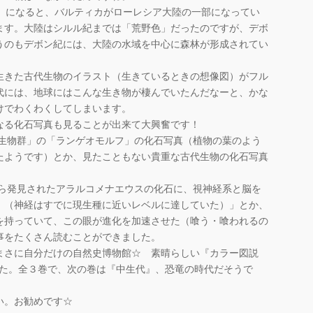
紀」になると、バルティカがローレシア大陸の一部になってい
ます。大陸はシルル紀までは「荒野色」だったのですが、デボ
うのもデボン紀には、大陸の水域を中心に森林が形成されてい
きた古代生物のイラスト（生きているときの想像図）がフル
代には、地球にはこんな生き物が棲んでいたんだなーと、かな
けでわくわくしてしまいます。
る化石写真も見ることが出来て大興奮です！
ラ生物群」の「ランゲオモルフ」の化石写真（植物の葉のよう
たようです）とか、見たこともない貴重な古代生物の化石写真
から発見されたアラルコメナエウスの化石に、視神経系と脳を
。（神経はすでに現生種に近いレベルに達していた）」とか、
を持っていて、この眼が進化を加速させた（喰う・喰われるの
事をたくさん読むことができました。
さに自分だけの自然史博物館☆ 素晴らしい『カラー図説
した。全３巻で、次の巻は『中生代』、恐竜の時代だそうで
い。お勧めです☆