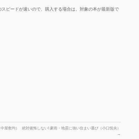
のスピードが速いので、購入する場合は、対象の本が最新版で
（中屋敷均）
絶対後悔しない! 豪雨・地震に強い住まい選び（小口悦央）
→