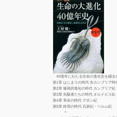
40億年にわたる生命の進化史を綴る
第1章 はじまりの時代 先カンブリア時
第2章 爆発的進化の時代 カンブリア紀
第3章 先駆者たちの時代 オルドビス紀
第4章 革命の時代 デボン紀
第5章 終焉の時代 石炭紀・ペルム紀
＊