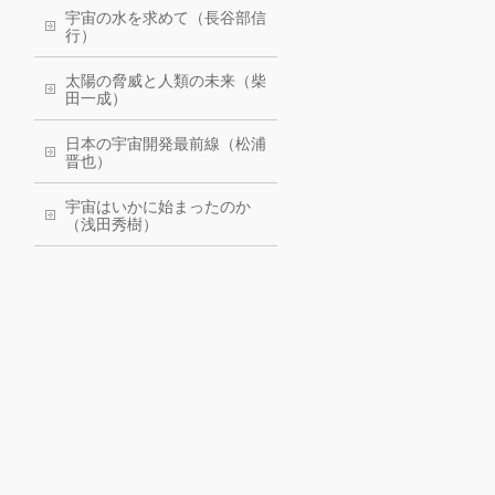
宇宙の水を求めて（長谷部信
行）
太陽の脅威と人類の未来（柴
田一成）
日本の宇宙開発最前線（松浦
晋也）
宇宙はいかに始まったのか
（浅田秀樹）