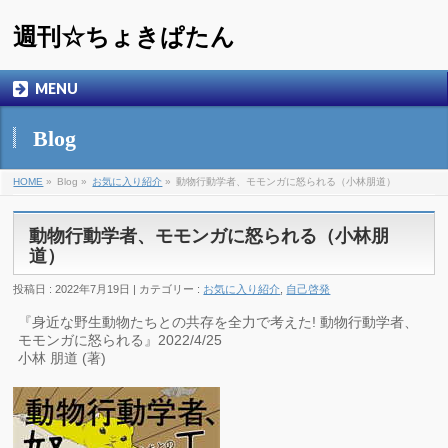
週刊☆ちょきぱたん
MENU
Blog
HOME
»
Blog »
お気に入り紹介
»
動物行動学者、モモンガに怒られる（小林朋道）
動物行動学者、モモンガに怒られる（小林朋
道）
投稿日 : 2022年7月19日 | カテゴリー :
お気に入り紹介
,
自己啓発
『身近な野生動物たちとの共存を全力で考えた! 動物行動学者、
モモンガに怒られる』2022/4/25
小林 朋道 (著)