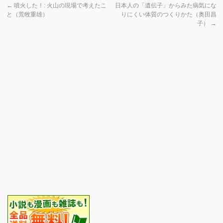
←
噴火した！: 火山の現場で考えたこ
日本人の「遺伝子」からみた病気にな
と（荒牧重雄）
りにくい体質のつくりかた（奥田昌
子）
→