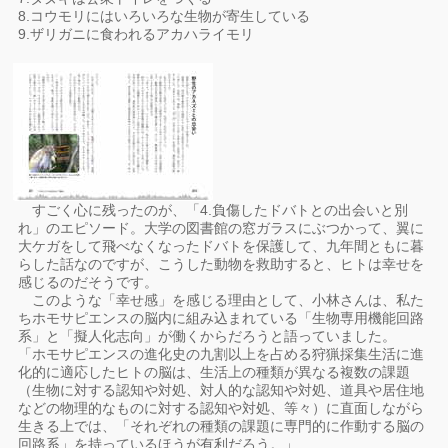
8.コウモリにはいろいろな生物が寄生している
9.ザリガニに食われるアカハライモリ
すごく心に残ったのが、「4.負傷したドバトとの出会いと別
れ」のエピソード。大学の図書館の窓ガラスにぶつかって、翼に
大ケガをして飛べなくなったドバトを保護して、九年間ともに暮
らした話なのですが、こうした動物を救助すると、ヒトは幸せを
感じるのだそうです。
このような「幸せ感」を感じる理由として、小林さんは、私た
ちホモサピエンスの脳内に組み込まれている「生物専用機能回路
系」と「擬人化志向」が働くからだろうと語っていました。
「ホモサピエンスの進化史の九割以上を占める狩猟採集生活に進
化的に適応したヒトの脳は、生活上の種類が異なる複数の課題
（生物に対する認知や対処、対人的な認知や対処、道具や居住地
などの物理的なものに対する認知や対処、等々）に直面しながら
生きる上では、「それぞれの種類の課題に専門的に作動する脳の
回路系」を持っているほうが有利だろう。」