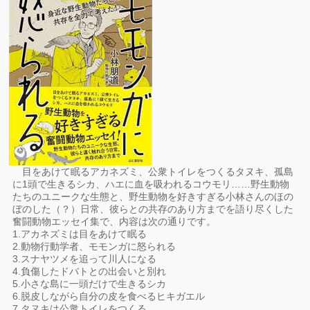
目をあけて眠るアカネズミ、公衆トイレをつくるタヌキ、孤島
に1頭で生きるシカ、ハエに血を吸われるコウモリ……野生動物
たちのユニークな生態と、野生動物を好きすぎる小林さんのほの
ぼのした（？）日常、彼らとの共存のあり方までを語り尽くした
奮闘動物エッセイ集で、内容は次の通りです。
1.アカネズミは目をあけて眠る
2.動物行動学者、モモンガに怒られる
3.スナヤツメを追って川人になる
4.負傷したドバトとの出会いと別れ
5.小さな島に一頭だけで生きるシカ
6.脱皮しながら自分の皮を食べるヒキガエル
7.タヌキは公衆トイレをつくる