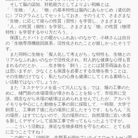
そして脳の認知、対処能力としてよりよい戦略とは、
「「生物」「人」「物」の基本特性は脳内にあらかじめ（遺伝的
に）プログラムとしてセットしておき、そのうえで、さまざまな
「生物」に応じて彼らの性質（習性）を学習し、さまざまな
「人」の性質（個性）を学習し、さまざまな「物」の性質（物理
特性）を学習するやり方だろう。」
保護したドバトとの暖かいふれあいのなかで、小林さんは自分
の「生物専用機能回路系」活性化されたことが嬉しかったそうで
す。
また同時に生物を「擬人化して考えがち」な特性も、生物との
リアルなふれあいのなかで活性化され、対人的な健康な心理も育
まれるのだとか。……生き物を「飼う」ことには賛否両論あると
は思いますが、少なくとも保護を必要とする生物を救うことは、
その生物だけでなく、私たちの心身も健康にしてくれる素晴らし
い活動ではないでしょうか。
また「3.スナヤツメを追って川人になる」では、堰の工事のた
めに、樋門前の水場環境が壊されることを知って、市役所に交
渉。残念ながら水場の破壊は止められませんでしたが、アカハラ
イモリを中心にした動物を工事の前に採取して、一時期、大学で
飼育し、工事終了後に元の場所に戻したそうです。もちろん「元
の場所」はすでにないので、元の場所のに、自然環境に近い水場
を新しくデザインして追加工事で作ってもらったようですが。
……こういう活動は、身近な生物多様性を守るために、とても役
に立つことですね！
この他にも「1995年、生態系が崩れていたイエローストーン国