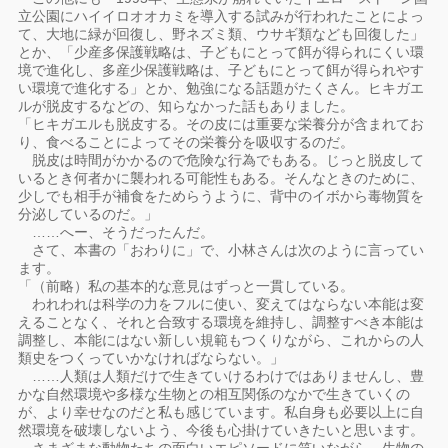
立公園にハイイロオオカミを導入する試みが行われたことによっ
て、大地に緑が回復し、野ネズミ類、ウサギ類なども回復した」
とか、「少産多保護戦略は、子どもにとって餌が得られにくい環
境で進化し、多産少保護戦略は、子どもにとって餌が得られやす
い環境で進化する」とか、勉強になる話題がたくさん。ヒキガエ
ルが脱皮するなどの、知らなかった話もありました。
「ヒキガエルも脱皮する。その皮には重要な栄養分が含まれてお
り、食べることによってその栄養分を吸収するのだ。
脱皮は時間がかかるので危険な行為でもある。じっと脱皮して
いるとき何者かに襲われる可能性もある。そんなときのために、
少しでも相手が補食をためらうように、背中のイボから毒物質を
分泌しているのだ。」
……へー、そうだったんだ。
さて、本書の「おわりに」で、小林さんは次のように言ってい
ます。
「（前略）私の基本的な意見はずっと一貫している。
われわれは科学の力をフルに使い、変えてはならない本能は変
えることなく、それと合致する環境を維持し、調整すべき本能は
調整し、本能にはない新しい規範もつくりながら、これからの人
類史をつくっていかなければならない。」
……人類は人類だけで生きていけるわけではありませんし、豊
かな自然環境や多様な生物との相互関係のなかで生きていくの
が、より幸せなのだと私も感じています。私自身も必要以上に自
然環境を破壊しないよう、今後も心掛けていきたいと思います。