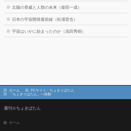
太陽の脅威と人類の未来（柴田一成）
日本の宇宙開発最前線（松浦晋也）
宇宙はいかに始まったのか（浅田秀樹）
ホーム
PCサイト・ちょき☆ぱたん
「ちょき☆ぱたん」へ移動
週刊☆ちょきぱたん
ホーム