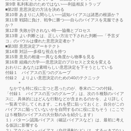
第9章 私利私欲のためではない──利益相反トラップ
■第2部 意思決定の方法を決める
第10章 あまりに人間らしい──認知バイアスは諸悪の根源か ?
第11章 戦闘に負け、戦争に勝つ──自らのバイアスを克服できる
か ?
第12章 失敗が許されない時──協働とプロセス
第13章 よい判断とは、正しい方法で下された判断──「予言ダ
コ」のパウルは優れた意思決定者か ?
■第3部 意思決定アーキテクト
第14章 対話──多様な視点を持つ
第15章 意見の相違──異なる角度から物事を見る
第16章 組織の力学──意思決定のプロセスと文化を変える
おわりに あなたは素晴らしい意思決定を下そうとしている
付録１ バイアスの五つのグループ
付録２ よりよい意思決定のための40のテクニック
＊
なかでも特に役に立つと思ったのが、巻末の二つの付録。
「付録１ バイアスの五つのグループ」は、次の５種類のバイア
スに、具体的にはどんな行動などが含まれるのかを、より詳しく
一覧表で示してくれます。これを壁に貼っておくと、自分がこの
バイアスに陥っていないかを自問するのに役に立ちそう（ここで
は５種類のバイアスの大分類のみを紹介します）
１）パターン認識バイアス（確証バイアスなど）は、最初に考え
る仮説に影響する
２）アクション・バイアス（自信過剰など）は、するべきでない