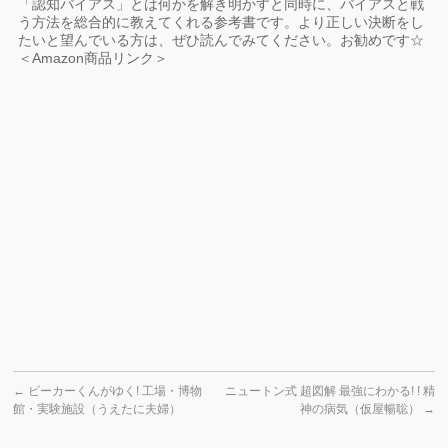
「認知バイアス」とは何かを解き明かすと同時に、バイアスと戦
う方法を総合的に教えてくれる参考書です。より正しい決断をし
たいと望んでいる方は、ぜひ読んでみてください。お勧めです☆
＜Amazon商品リンク＞
←
ビーカーくんがゆく! 工場・博物
ニュートン式 超図解 最強にわかる! ! 精
館・実験施設（うえたに夫婦）
神の病気（仮屋暢聡）
→