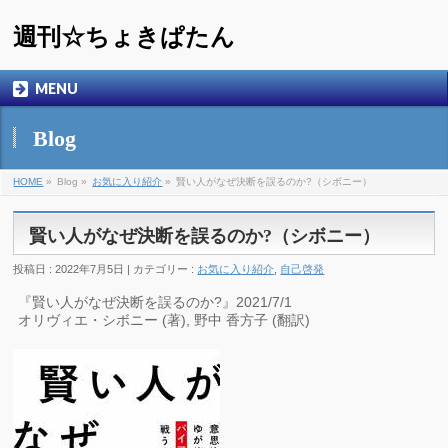
週刊☆ちょきぱたん
MENU
Blog
HOME
»
Blog »
お気に入り紹介
»
賢い人がなぜ決断を誤るのか?（シボニー）
賢い人がなぜ決断を誤るのか?（シボニー）
投稿日 : 2022年7月5日 | カテゴリー :
お気に入り紹介
,
自己啓発
『賢い人がなぜ決断を誤るのか?』2021/7/1
オリヴィエ・シボニー (著), 野中 香方子 (翻訳)