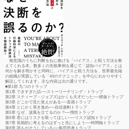
無意識のうちに判断をねじ曲げる「バイアス」と戦う方法を教
えてくれる本。数多くの失敗事例を通じて「認知バイアス」とは
何かを解き明かすと同時に、バイアスと戦う方法を、世界最先端
の組織が実践している「40のテクニック」を中心にわかりやすく
解説してくれます。主な内容は次の通りです。
■第1部 九つのトラップ
第1章 できすぎた話──ストーリーテリング・トラップ
第2章 スティーブ・ジョブズはかくも天才だった──模倣トラップ
第3章 どこかで見た覚えがある──直感トラップ
第4章 とにかく突き進め──自信過剰トラップ
第5章 なぜ、波風を立てるのか ?──惰性トラップ
第6章 君にはリスクを取ってほしい──リスク認知トラップ
第7章 長期的に考えるのはずっと先にしよう──時間軸トラップ
第8章 誰もがそうしている──集団思考トラップ