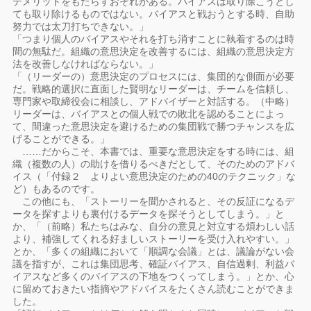
デメリットをもたらすおそれがある。バイアスは取り除こうとし
ても取り除けるものではない。バイアスと戦おうとする時、自助
努力では太刀打ちできない。」
「つまり個人のバイアスやそれを打ち消すことに執着するのは時
間の無駄だ。組織の意思決定を改善するには、組織の意思決定方
法を改善しなければならない。」
「（リーダーの）意思決定のプロセスには、集団的な側面が必要
だ。戦略的選択に直面した賢明なリーダーは、チームを信頼し、
専門家や取締役会に相談し、アドバイザーと対話する。（中略）
リーダーは、バイアスとの個人戦での敗北を認めることによっ
て、間違った意思決定を避けるための集団戦で勝つチャンスを広
げることができる。」
……だからこそ、本書では、重要な意思決定をする時には、組
織（複数の人）の助けを借りるべきだとして、そのためのアドバ
イス（「付録２ よりよい意思決定のための40のテクニック」な
ど）もあるのです。
この他にも、「ストーリーを聞かされると、その反証になるデ
ータを探すよりも裏付けるデータを探そうとしてしまう。」と
か、「（前略）私たちはみな、自分の意見と対立する煩わしい話
より、補強してくれる好ましいストーリーを受け入れやすい。」
とか、「多くの組織において「順調な会議」とは、議論がない会
議を指すが、これは集団思考、確証バイアス、自信過剰、利益バ
イアスなど多くのバイアスの下地をつくってしまう。」とか、心
に留めておきたい指摘やアドバイスをたくさん読むことができま
した。