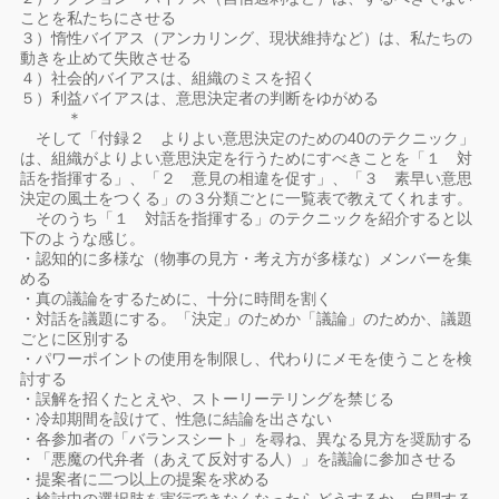
ことを私たちにさせる
３）惰性バイアス（アンカリング、現状維持など）は、私たちの
動きを止めて失敗させる
４）社会的バイアスは、組織のミスを招く
５）利益バイアスは、意思決定者の判断をゆがめる
＊
そして「付録２ よりよい意思決定のための40のテクニック」
は、組織がよりよい意思決定を行うためにすべきことを「１ 対
話を指揮する」、「２ 意見の相違を促す」、「３ 素早い意思
決定の風土をつくる」の３分類ごとに一覧表で教えてくれます。
そのうち「１ 対話を指揮する」のテクニックを紹介すると以
下のような感じ。
・認知的に多様な（物事の見方・考え方が多様な）メンバーを集
める
・真の議論をするために、十分に時間を割く
・対話を議題にする。「決定」のためか「議論」のためか、議題
ごとに区別する
・パワーポイントの使用を制限し、代わりにメモを使うことを検
討する
・誤解を招くたとえや、ストーリーテリングを禁じる
・冷却期間を設けて、性急に結論を出さない
・各参加者の「バランスシート」を尋ね、異なる見方を奨励する
・「悪魔の代弁者（あえて反対する人）」を議論に参加させる
・提案者に二つ以上の提案を求める