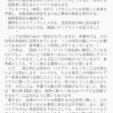
・検討中の選択肢を実行できなくなったらどうするか、自問する
・提案者に異なるストーリーを語らせる
・プレモータム（検死）を行う（プロジェクトが失敗した未来を
予測し、失敗原因を特定するために事前の検死を実行する）
・臨時委員会を編成する
・難問をリストアップしたメモを、意思決定の時に読み返す
・忘れてはならないのは、議論にデッドラインを設けること
＊
ここでは項目のみが一覧化されていますが、本書内では、その
内容が具体的に説明されています。（この項目の脇にページが書
いてあるので、参考書として利用しやすくなっています。）
この本は、「認知バイアス」について総合的に解説してくれる
だけでなく、それにどう対処すべきかについても具体的にアドバ
イスしてくれます。しかも上記二つの付録がついているので、参
考書としても、すごく使える素晴らしい本だと思います。
ただ……個人的には自分の「バイアス」をなくすことは出来な
いような気がします。というのも、たとえ毎日この付録のバイア
ス一覧表を眺めて自戒したとしても、そのとき自分がそもそもバ
イアスに陥っているかどうかにすら、気づきにくいと感じたから
です。そのことは、本書でも数か所で指摘されていました。例え
ば「第11章 戦闘に負け、戦争に勝つ──自らのバイアスを克服で
きるか ?」には次のように書いてあります。
「要するに、自身のバイアスを把握するのは非常に難しく、どの
バイアスを是正すべきかを事前に知るのは不可能だ。また、仮に
バイアスのない意思決定を下せたとしても、それがメリットより