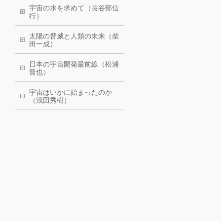
宇宙の水を求めて（長谷部信
行）
太陽の脅威と人類の未来（柴
田一成）
日本の宇宙開発最前線（松浦
晋也）
宇宙はいかに始まったのか
（浅田秀樹）