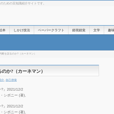
きのための豆知識紹介サイトです。
絵本
しかけ技法
ペーパークラフト
錯視錯覚
文学
趣
なぜ判断を誤るのか?（カーネマン）
誤るのか?（カーネマン）
紹介
,
自己啓発
2021/12/2
・シボニー (著),
2021/12/2
・シボニー (著),