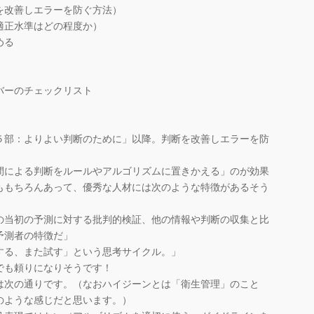
を改善しエラーを防ぐ方法）
適正水準はどの程度か）
める
バーのチェックリスト
部：よりよい判断のために」以降。判断を改善しエラーを防
による判断をルールやアルゴリズムに置きかえる」のが効果
ももちろんあって、優秀な人材には次のような特徴があるそう
の当初の予測に対する批判的検証、他の情報や判断の収集と比
予測者の特徴だ」
する、また試す」という思考サイクル。」
でも頼りになりそうです！
次の通りです。（なおハイジーンとは「衛生管理」のこと
のような感じだと思います。）