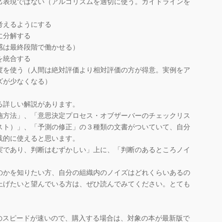
己表現ではない（アルゴリズムを適切に使う。ガイドラインを
考えるようにする
に分解する
感は最終段階で働かせる）
を統合する
度を使う（人間は絶対評価より相対評価の方が得意。実例をア
ズが少なくなる）
る詳しい解説があります。
方法」、「意思決定プロセス・オブザーバーのチェックリス
スト）」、「予測の修正」の３種類の文書がついていて、自分
践的に使えると思います。
であり、判断はむずかしい」上に、「判断のあるところノイ
のかを知りたい方、自分の組織内のノイズはどれくらいあるの
上げたいと望んでいる方は、ぜひ読んでみてください。とても
のスピードが速いので、購入する場合は、対象の本が最新版で