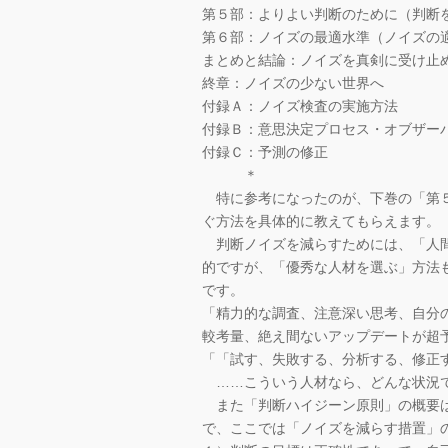
第５部：よりよい判断のために（判断
第６部：ノイズの最適水準（ノイズの
まとめと結論：ノイズを真剣に受け止
終章：ノイズの少ない世界へ
付録Ａ：ノイズ検査の実施方法
付録Ｂ：意思決定プロセス・オブザー
付録Ｃ：予測の修正
＊
特に参考になったのが、下巻の「第５
ぐ方法を具体的に教えてもらえます。
判断ノイズを減らすためには、「人間
的ですが、「優秀な人材を選ぶ」方法
です。
「精力的な調査、注意深い思考、自分
較考量、絶え間ないアップデートが超
「「試す、失敗する、分析する、修正
……こういう人材なら、どんな状況
また「判断ハイジーン原則」の概要は
で、ここでは「ノイズを減らす措置」