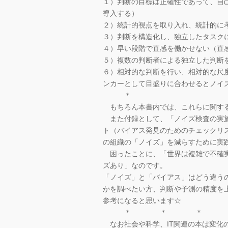
１）判断の目標は正確性であって、自
導入する）
２）統計的視点を取り入れ、統計的に
３）判断を構造化し、独立したタスク
４）早い段階で直感を働かせない（直
５）複数の判断者による独立した判断
６）相対的な判断を行い、相対的な尺
ンカーとして目盛りに合わせるとノイ
＊
もちろん本書内では、これらに関す
また付録として、「ノイズ検査の実施
ト（バイアス発見のためのチェックリ
の組織の「ノイズ」を減らすために実
困ったことに、「世界は複雑で不確実
ズあり」なのです。
「ノイズ」と「バイアス」はどう違う
かを調べたい方、判断や予測の精度を
参考になると思います☆
＊ ＊ ＊
なお社会や科学、IT関連の本は変化