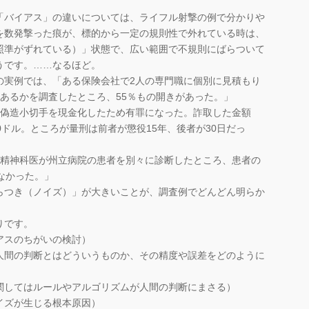
バイアス」の違いについては、ライフル射撃の例で分かりや
を数発撃った痕が、標的から一定の規則性で外れている時は、
照準がずれている）」状態で、広い範囲で不規則にばらついて
うです。……なるほど。
実例では、「ある保険会社で2人の専門職に個別に見積もり
あるかを調査したところ、55％もの開きがあった。」
偽造小切手を現金化したため有罪になった。詐取した金額
.20ドル。ところが量刑は前者が懲役15年、後者が30日だっ
精神科医が州立病院の患者を別々に診断したところ、患者の
なかった。」
つき（ノイズ）」が大きいことが、調査例でどんどん明らか
りです。
アスのちがいの検討）
人間の判断とはどういうものか、その精度や誤差をどのように
関してはルールやアルゴリズムが人間の判断にまさる）
イズが生じる根本原因）