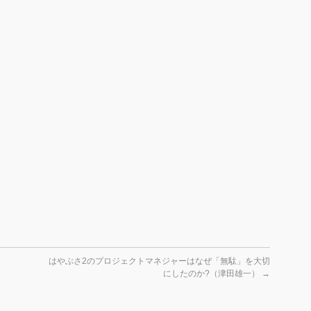
はやぶさ2のプロジェクトマネジャーはなぜ「無駄」を大切
にしたのか?（津田雄一）
→