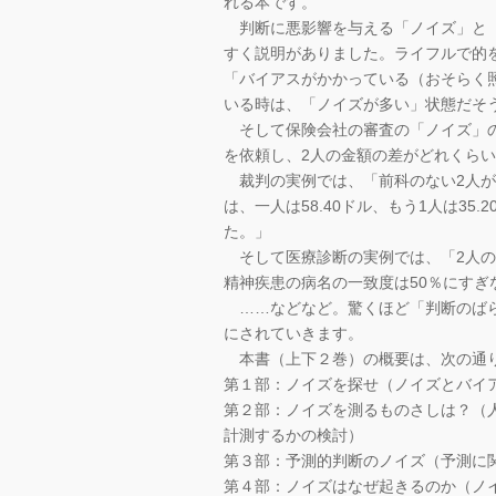
れる本です。
判断に悪影響を与える「ノイズ」と「
すく説明がありました。ライフルで的
「バイアスがかかっている（おそらく
いる時は、「ノイズが多い」状態だそ
そして保険会社の審査の「ノイズ」の
を依頼し、2人の金額の差がどれくらい
裁判の実例では、「前科のない2人が
は、一人は58.40ドル、もう1人は35
た。」
そして医療診断の実例では、「2人の
精神疾患の病名の一致度は50％にすぎ
……などなど。驚くほど「判断のばら
にされていきます。
本書（上下２巻）の概要は、次の通
第１部：ノイズを探せ（ノイズとバイ
第２部：ノイズを測るものさしは？（
計測するかの検討）
第３部：予測的判断のノイズ（予測に
第４部：ノイズはなぜ起きるのか（ノ