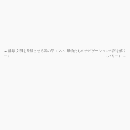
←
酵母 文明を発酵させる菌の話（マネ
動物たちのナビゲーションの謎を解く
ー）
（バリー）
→