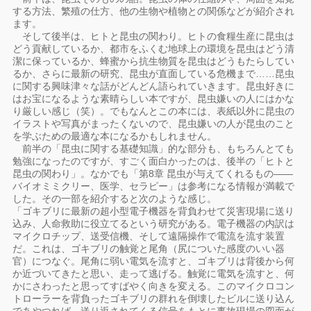
する方法、繁殖の仕方、他の生物や植物との関係などが紹介され
ます。
そして後半は、ヒトと昆虫の関わり。ヒトの食糧生産に昆虫は
どう貢献しているか、都市をふくむ地球上の環境を昆虫はどう清
潔に保っているか、蜂蜜から抗生物質を昆虫はどうもたらしてい
るか、さらに最新の研究、昆虫が直面している危機まで……昆虫
に関する興味津々な話がどんどん語られていきます。昆虫好きに
はお宝になるような素晴らしい本ですが、昆虫嫌いの人にはかな
り厳しい感じ（笑）。でもなんとこの本には、表紙以外に昆虫の
イラストや写真がまったくないので、昆虫嫌いの人が昆虫のこと
を学ぶための最適な本になるかもしれません。
前半の「昆虫に関する基礎知識」的な部分も、もちろんとても
勉強になったのですが、すごく面白かったのは、後半の「ヒトと
昆虫の関わり」。なかでも「第8章 昆虫が与えてくれるもの――
バイオミミクリー、医学、セラピー」は参考になる情報が満載で
した。その一部を紹介すると次のような感じ。
「ゴキブリに最新の超小型電子機器を背負わせて災害現場に送り
込み、人命救助に役立てるという研究がある。電子機器の内訳は
マイクロチップ、送受信機、そして遠隔操作で電流を流す装置
だ。これは、ゴキブリの触覚と尾角（尻についた感度のいい器
官）につなぐ。尾角に弱い電気を流すと、ゴキブリは背後から何
か近づいてきたと思い、走って逃げる。触覚に電気を流すと、何
かにさわったと思ってすばやく向きを変える。このマイクロコン
トローラーを背負ったゴキブリの群れを倒壊したビルに送り込ん