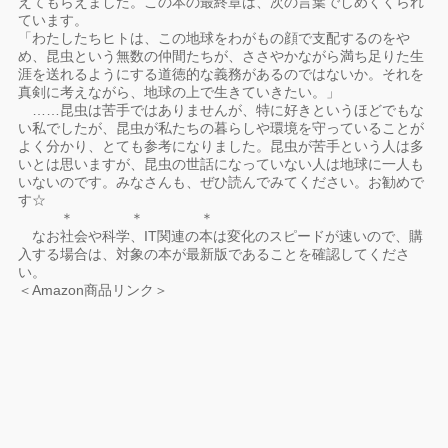
えてもらえました。この本の最終章は、次の言葉でしめくくられ
ています。
「わたしたちヒトは、この地球をわがもの顔で支配するのをや
め、昆虫という無数の仲間たちが、ささやかながら満ち足りた生
涯を送れるようにする道徳的な義務があるのではないか。それを
真剣に考えながら、地球の上で生きていきたい。」
……昆虫は苦手ではありませんが、特に好きというほどでもな
い私でしたが、昆虫が私たちの暮らしや環境を守っていることが
よく分かり、とても参考になりました。昆虫が苦手という人は多
いとは思いますが、昆虫の世話になっていない人は地球に一人も
いないのです。みなさんも、ぜひ読んでみてください。お勧めで
す☆
＊ ＊ ＊
なお社会や科学、IT関連の本は変化のスピードが速いので、購
入する場合は、対象の本が最新版であることを確認してくださ
い。
＜Amazon商品リンク＞