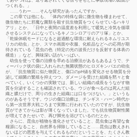
であやつれば、送り返されてくる信号をもとに事故現場の図面が
つくれる。」
……うわー……そんな研究があったんですか。
この章では他にも、「体内の特殊な袋に微生物を棲まわせて、
微生物たちに邪魔な菌類を殺す抗生物質をつくらせているハキリ
アリ」とか、「日中と夜間の温度差を利用して暖気と冷気を循環
させるシステムになっているキノコシロアリのアリ塚」とか、
「乾燥休眠モードになると超過酷な環境に耐えられるネムリユス
リカの幼虫」とか、スマホ画面や衣服、化粧品などへの応用が期
待されている「昆虫の色（特定の光の波長だけを反射する体表の
構造）」など、興味深い話がいっぱい。
幼虫を使って傷の治療を早める治療法があるもあるようで、テ
ィーバック状の袋に入れられた無菌状態のヒロズキンバエの幼虫
が、「抗生物質に似た物質と、傷口のpH値を変化させる物質を分
泌して細菌の繁殖を抑えつつ、ダメージを受けた組織を黙々と食
べていく。いくつかの実験では、新しい組織の成長をうながす物
質を分泌することも確認されている。ウジが食べるのは死んだ組
織と膿だけで、周りの生きた組織には口をつけない。」というも
のがあるそうです。ウジの傷口治療は、チンギス・ハーン時代か
ら第一次世界大戦ごろまで実際に行われていたのですが、抗生物
質ができてからは影が薄くなっていました。でも抗生物質耐性菌
が増えてきたせいで、再び脚光を浴びているのだとか。
さらに、昆虫が植物を進化させていること、昆虫食は有望な食
糧源になること、自然界を掃除していること……昆虫は数えきれ
ないほどの恩恵を与えてくれるものだということを、たくさん教