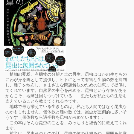
植物の受粉、有機物の分解と土の再生。昆虫はほかの生きもの
にわが身を餌として提供し、ヒトにとって有害な生物の数を抑制
し、種子を散布し、さまざまな問題解決のための知恵まで提供し
てくれています。自然界の中心を占める、昆虫という存在がある
からこそ、地球は回りつづけている……虫たちが私たちの生活を
支えていることを教えてくれる本です。
地球で最も栄えている生きものは、私たち人間ではなく昆虫な
のかもしれません。個体数と種の数では、昆虫が圧倒的に多いそ
うです（個体数なら過半数を昆虫が占めています）。
この本はそんな昆虫のことを、みっちりと総合的に教えてくれ
ます。
前半は、昆虫そのものの話。昆虫の体の仕組みや、周囲を知覚