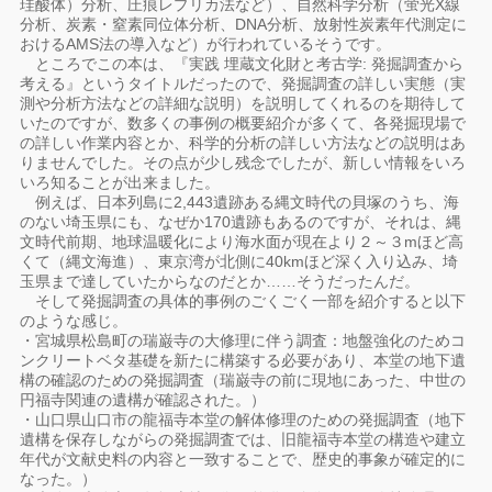
珪酸体）分析、圧痕レプリカ法など）、自然科学分析（蛍光X線
分析、炭素・窒素同位体分析、DNA分析、放射性炭素年代測定に
おけるAMS法の導入など）が行われているそうです。
ところでこの本は、『実践 埋蔵文化財と考古学: 発掘調査から
考える』というタイトルだったので、発掘調査の詳しい実態（実
測や分析方法などの詳細な説明）を説明してくれるのを期待して
いたのですが、数多くの事例の概要紹介が多くて、各発掘現場で
の詳しい作業内容とか、科学的分析の詳しい方法などの説明はあ
りませんでした。その点が少し残念でしたが、新しい情報をいろ
いろ知ることが出来ました。
例えば、日本列島に2,443遺跡ある縄文時代の貝塚のうち、海
のない埼玉県にも、なぜか170遺跡もあるのですが、それは、縄
文時代前期、地球温暖化により海水面が現在より２～３mほど高
くて（縄文海進）、東京湾が北側に40kmほど深く入り込み、埼
玉県まで達していたからなのだとか……そうだったんだ。
そして発掘調査の具体的事例のごくごく一部を紹介すると以下
のような感じ。
・宮城県松島町の瑞巌寺の大修理に伴う調査：地盤強化のためコ
ンクリートベタ基礎を新たに構築する必要があり、本堂の地下遺
構の確認のための発掘調査（瑞巌寺の前に現地にあった、中世の
円福寺関連の遺構が確認された。）
・山口県山口市の龍福寺本堂の解体修理のための発掘調査（地下
遺構を保存しながらの発掘調査では、旧龍福寺本堂の構造や建立
年代が文献史料の内容と一致することで、歴史的事象が確定的に
なった。）