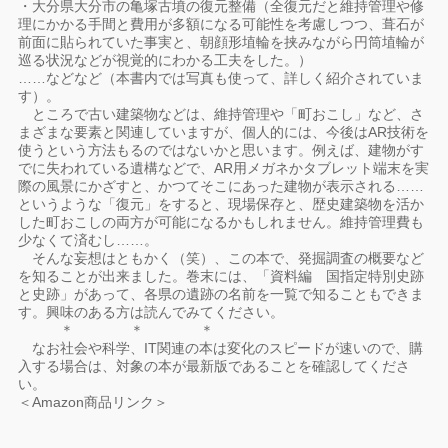
・大分県大分市の亀塚古墳の復元整備（全復元だと維持管理や修
理にかかる手間と費用が多額になる可能性を考慮しつつ、葺石が
前面に貼られていた事実と、朝顔形埴輪を挟みながら円筒埴輪が
巡る状況などが視覚的にわかる工夫をした。）
……などなど（本書内では写真も使って、詳しく紹介されていま
す）。
ところで古い建築物などは、維持管理や「町おこし」など、さ
まざまな要素と関連していますが、個人的には、今後はAR技術を
使うという方法もるのではないかと思います。例えば、建物がす
でに失われている遺構などで、AR用メガネかタブレット端末を実
際の風景にかざすと、かつてそこにあった建物が表示される……
というような「復元」をすると、現場保存と、歴史建築物を活か
した町おこしの両方が可能になるかもしれません。維持管理費も
少なくて済むし……。
そんな妄想はともかく（笑）、この本で、発掘調査の概要など
を知ることが出来ました。巻末には、「資料編 国指定特別史跡
と史跡」があって、各県の遺跡の名前を一覧で知ることもできま
す。興味のある方は読んでみてください。
＊ ＊ ＊
なお社会や科学、IT関連の本は変化のスピードが速いので、購
入する場合は、対象の本が最新版であることを確認してくださ
い。
＜Amazon商品リンク＞