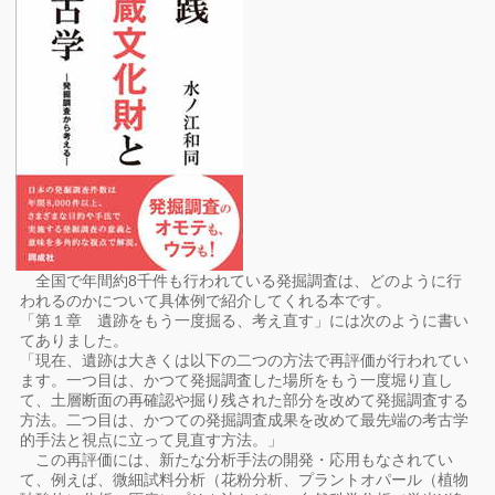
全国で年間約8千件も行われている発掘調査は、どのように行
われるのかについて具体例で紹介してくれる本です。
「第１章 遺跡をもう一度掘る、考え直す」には次のように書い
てありました。
「現在、遺跡は大きくは以下の二つの方法で再評価が行われてい
ます。一つ目は、かつて発掘調査した場所をもう一度堀り直し
て、土層断面の再確認や掘り残された部分を改めて発掘調査する
方法。二つ目は、かつての発掘調査成果を改めて最先端の考古学
的手法と視点に立って見直す方法。」
この再評価には、新たな分析手法の開発・応用もなされてい
て、例えば、微細試料分析（花粉分析、プラントオパール（植物