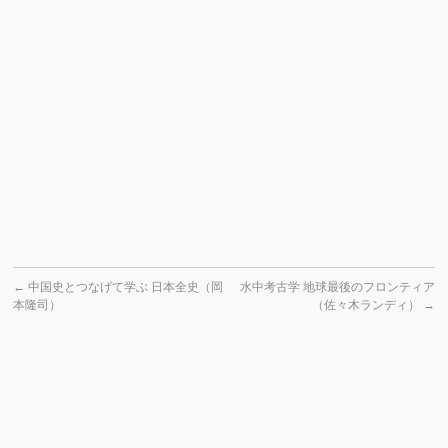
←
中国史とつなげて学ぶ 日本全史（岡
水中考古学 地球最後のフロンティア
本隆司）
（佐々木ランディ）
→