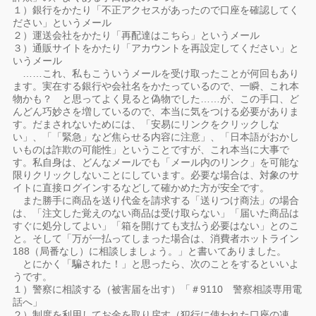
１）銀行をかたり「不正アクセスがあったので口座を確認してく
ださい」というメール
２）運送会社をかたり「再配達はこちら」というメール
３）通販サイトをかたり「アカウントを再設定してください」と
いうメール
……これ、私もこういうメールを受け取ったことが何回もあり
ます。実在する銀行や会社名をかたっているので、一瞬、これ本
物かも？ と思ってよく見ると偽物でした……が、この手口、ど
んどん巧妙さを増しているので、本当に気をつける必要がありま
す。だまされないためには、「安易にリンクをクリックしな
い」、「「緊急」など焦らせる内容に注意」、「日本語がおかし
いものは詐欺の可能性」ということですが、これ本当に大事で
す。私自身は、どんなメールでも「メール内のリンク」を可能な
限りクリックしないことにしています。必要な場合は、対象のサ
イトに直接ログインするなどして確かめた方が安全です。
また勝手に商品を送り代金を請求する「送りつけ商法」の場合
は、「注文した覚えのない商品は受け取らない」「届いた商品は
すぐに処分してよい」「箱を開けても支払う必要はない」とのこ
と。そして「万が一払ってしまった場合は、消費者ホットライン
188（局番なし）に相談しましょう。」と書いてありました。
とにかく「騙された！」と思ったら、次のことをするといいよ
うです。
１）警察に相談する（被害届を出す）「＃9110 警察相談専用電
話へ」
２）制度を利用してお金を取り戻す（犯行に使われた口座の凍