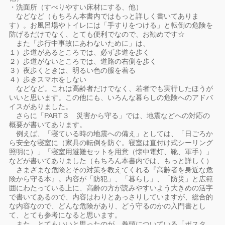
・洗面所（すべりやすい床材にする、他）
などなど（もちろん本書内ではもっと詳しく書いてありま
す）。お風呂場やトイレには「手すりをつける」と転倒の危険を
防げるだけでなく、とても便利でなので、お勧めです☆
また「歩行中事故にあわないために」は、
１）歩道があるところでは、必ず歩道を歩く
２）歩道がないところでは、道路の右側を歩く
３）夜歩くときは、明るい色の服を着る
４）歩きスマホをしない
などなど。これは高齢者だけでなく、若者でも実行したほうが
いいと思います。この他にも、いろんな暮らしの危険へのアドバ
イスがありました。
さらに「PART３ 災害から守る」では、地震などへの対応の
概要が書いてあります。
例えば、「寝ている時の地震への備え」としては、「日ごろか
ら安全な寝室に（家具の転倒を防ぐ。寝室は直付け式シーリング
照明に）」「寝室用避難セットを用意（懐中電灯、靴、軍手）」
などが書いてありました（もちろん本書内では、もっと詳しく）
さまざまな危険とその対策を教えてくれる『高齢者を身近な危
険から守る本』。内容が「防犯」、「暮らし」、「防災」と広範
囲にわたっている上に、高齢の方が読みやすいよう大きめの活字
で書いてあるので、内容はわりとあっさりしていますが、総合的
な内容なので、どんな危険があり、どう守るのかの入門書とし
て、とても参考になると思います。
また、とてもいいと思ったのが、巻頭についている「ポスタ