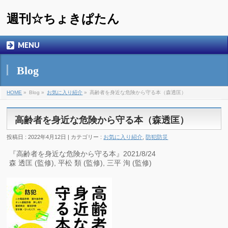
週刊☆ちょきぱたん
MENU
Blog
HOME
»
Blog »
お気に入り紹介
»
高齢者を身近な危険から守る本（森透匡）
高齢者を身近な危険から守る本（森透匡）
投稿日 : 2022年4月12日 | カテゴリー :
お気に入り紹介
,
防犯防災
『高齢者を身近な危険から守る本』2021/8/24
森 透匡 (監修), 平松 類 (監修), 三平 洵 (監修)