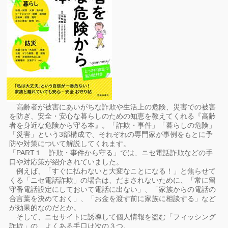
高齢者が被害にあいがちな詐欺や生活上の危険、災害での被害
を防ぎ、安全・安心な暮らしのための知恵を教えてくれる『高齢
者を身近な危険から守る本』。「詐欺・事件」「暮らしの危険」
「災害」という3部構成で、それぞれの専門家が事例をもとに予
防や対策について解説してくれます。
「PART１ 詐欺・事件から守る」では、ニセ電話詐欺などの手
口や対応策が紹介されていました。
例えば、「すぐに払わないと大変なことになる！」と焦らせて
くる「ニセ電話詐欺」の場合は、だまされないために、「常に留
守番電話設定にしておいて電話に出ない」、「家族からの電話の
合言葉を決めておく」、「お金を渡す前に家族に相談する」など
が効果的なのだとか。
そして、ニセサイトに誘導して個人情報を盗む「フィッシング
詐欺」の、よくある手口は次の３つ。