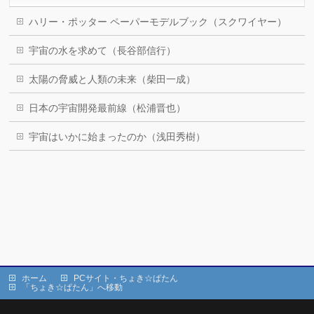
ハリー・ポッター ペーパーモデルブック（スクワイヤー）
宇宙の水を求めて（長谷部信行）
太陽の脅威と人類の未来（柴田一成）
日本の宇宙開発最前線（松浦晋也）
宇宙はいかに始まったのか（浅田秀樹）
ホーム
PCサイト・ちょき☆ぱたん
「ちょき☆ぱたん」へ移動