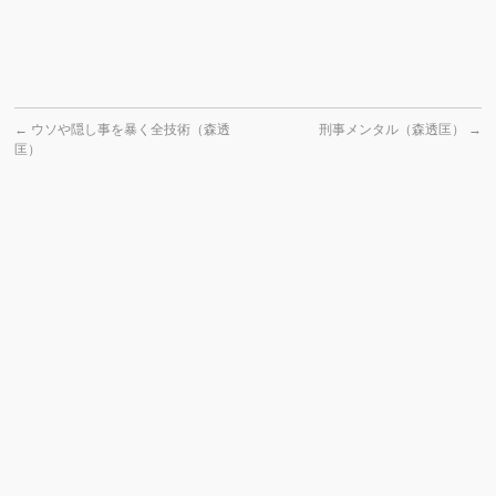
←
ウソや隠し事を暴く全技術（森透
刑事メンタル（森透匡）
→
匡）