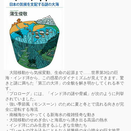
大陸移動から気候変動、生命の起源まで……世界第3位の巨
海・インド洋から、この惑星のダイナミズムが見えてきます。驚
きと謎に満ちた「第三の大洋」の全貌を解き明かしてくれる本で
す。
「プロローグ」には、「インド洋の謎や脅威」が次のように列挙
されていました。
・強い季節風（モンスーン）のために夏と冬とで流れる向きが完
全に逆転する海流
・南極海からやってくる新海水の複雑怪奇な動き
・大陸移動のせめぎ合いと海底から湧き出る高温の熱水
・インド洋にのみ生息するふしぎな生物たち
・プレートの沈み込みにともなう超弩級の火山噴火や巨大地震