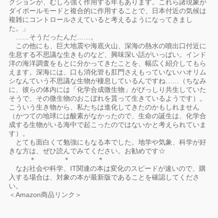
クションが、むしろ強く作用する年もあります。これら諸現象が
ダイポールモードと複合的に作用することで、日本付近の気候は
複雑にコントロールさえていると考えるようになってきまし
た。」
……そうだったんだ……。
この他にも、巨大地震や海底火山、深海の熱水の噴出口付近に
生息する不思議な生きものなど、興味深い話がいっぱい。インド
洋の海洋調査をもとに分かってきたことを、幅広く紹介してもら
えます。深海には、口も消化管も肛門さえもっていないハオリム
シなんていう不思議な生物が棲息しているんですね……（ちなみ
に、彼らの体内には「化学合成微生物」がびっしり共生していた
そうで、その微生物のおこぼれを貰って生きているようです）。
こういう生き物から、私たちは進化してきたのかもしれません
（かつての地球には酸素がなかったので、生命の誕生は、化学合
成する生物がいる海中で起こったのではないかと考えられていま
す）。
とても面白くて勉強にもなる本でした。地学や気象、科学が好
きな方は、ぜひ読んでみてください。お勧めです☆
＊ ＊ ＊
なお社会や科学、IT関連の本は変化のスピードが速いので、購
入する場合は、対象の本が最新版であることを確認してくださ
い。
＜Amazon商品リンク＞