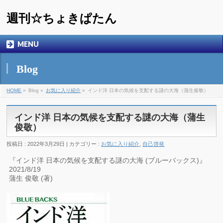
週刊☆ちょきぱたん
MENU
Blog
HOME
»
Blog »
お気に入り紹介
»
インド洋 日本の気候を支配する謎の大海（蒲生俊敬）
インド洋 日本の気候を支配する謎の大海（蒲生
俊敬）
投稿日 : 2022年3月29日 | カテゴリー :
お気に入り紹介
,
自己啓発
『インド洋 日本の気候を支配する謎の大海 (ブルーバックス)』
2021/8/19
蒲生 俊敬 (著)