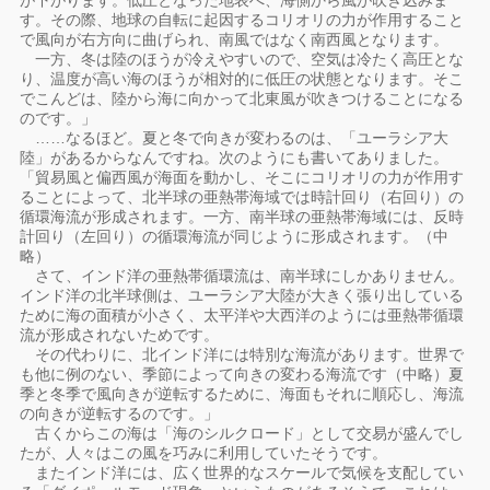
が下がります。低圧となった地表へ、海側から風が吹き込みま
す。その際、地球の自転に起因するコリオリの力が作用すること
で風向が右方向に曲げられ、南風ではなく南西風となります。
一方、冬は陸のほうが冷えやすいので、空気は冷たく高圧とな
り、温度が高い海のほうが相対的に低圧の状態となります。そこ
でこんどは、陸から海に向かって北東風が吹きつけることになる
のです。」
……なるほど。夏と冬で向きが変わるのは、「ユーラシア大
陸」があるからなんですね。次のようにも書いてありました。
「貿易風と偏西風が海面を動かし、そこにコリオリの力が作用す
ることによって、北半球の亜熱帯海域では時計回り（右回り）の
循環海流が形成されます。一方、南半球の亜熱帯海域には、反時
計回り（左回り）の循環海流が同じように形成されます。（中
略）
さて、インド洋の亜熱帯循環流は、南半球にしかありません。
インド洋の北半球側は、ユーラシア大陸が大きく張り出している
ために海の面積が小さく、太平洋や大西洋のようには亜熱帯循環
流が形成されないためです。
その代わりに、北インド洋には特別な海流があります。世界で
も他に例のない、季節によって向きの変わる海流です（中略）夏
季と冬季で風向きが逆転するために、海面もそれに順応し、海流
の向きが逆転するのです。」
古くからこの海は「海のシルクロード」として交易が盛んでし
たが、人々はこの風を巧みに利用していたそうです。
またインド洋には、広く世界的なスケールで気候を支配してい