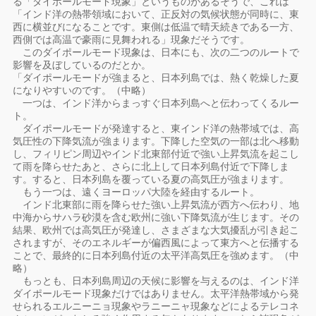
る「ダイポールモード現象」というものがあるそうで、これは
「インド洋の熱帯領域において、正反対の気候状態が同時に、東
西に横並びになることです。東側は低温で晴天続きである一方、
西側では高温で豪雨に見舞われる」現象だそうです。
このダイポールモード現象は、日本にも、次の二つのルートで
影響を及ぼしているのだとか。
「ダイポールモードが強まると、日本列島では、熱く乾燥した夏
になりやすいのです。（中略）
一つは、インド洋からまっすぐ日本列島へと伝わってくるルー
ト。
ダイポールモードが発達すると、東インド洋の熱帯域では、高
気圧性の下降気流が強まります。下降した空気の一部は北へ移動
し、フィリピン周辺やインド北東部付近で強い上昇気流を起こし
て雨を降らせたあと、さらに北上して日本列島付近で下降しま
す。すると、日本列島を覆っている夏の高気圧が強まります。
もう一つは、遠くヨーロッパ大陸を経由するルート。
インド北東部に雨を降らせた強い上昇気流が西方へ伝わり、地
中海からサハラ砂漠を含む欧州に強い下降気流が生じます。その
結果、欧州では高気圧が発達し、さまざまな大気擾乱が引き起こ
されますが、そのエネルギーが偏西風によって東方へと伝播する
ことで、最終的に日本列島付近の太平洋高気圧を強めます。（中
略）
もっとも、日本列島周辺の天候に影響を与えるのは、インド洋
ダイポールモード現象だけではありません。太平洋熱帯域から発
せられるエルニーニョ現象やラニーニャ現象などによるテレコネ