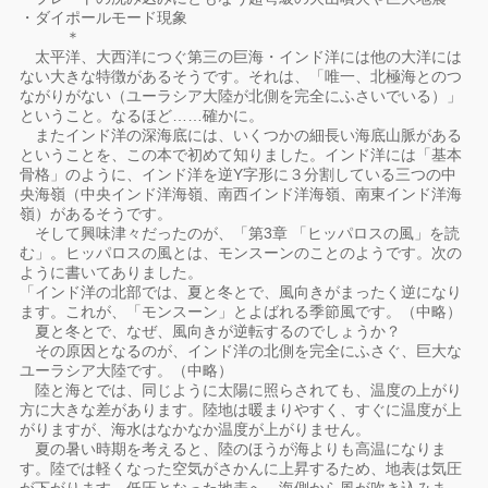
・ダイポールモード現象
＊
太平洋、大西洋につぐ第三の巨海・インド洋には他の大洋には
ない大きな特徴があるそうです。それは、「唯一、北極海とのつ
ながりがない（ユーラシア大陸が北側を完全にふさいでいる）」
ということ。なるほど……確かに。
またインド洋の深海底には、いくつかの細長い海底山脈がある
ということを、この本で初めて知りました。インド洋には「基本
骨格」のように、インド洋を逆Y字形に３分割している三つの中
央海嶺（中央インド洋海嶺、南西インド洋海嶺、南東インド洋海
嶺）があるそうです。
そして興味津々だったのが、「第3章 「ヒッパロスの風」を読
む」。ヒッパロスの風とは、モンスーンのことのようです。次の
ように書いてありました。
「インド洋の北部では、夏と冬とで、風向きがまったく逆になり
ます。これが、「モンスーン」とよばれる季節風です。（中略）
夏と冬とで、なぜ、風向きが逆転するのでしょうか？
その原因となるのが、インド洋の北側を完全にふさぐ、巨大な
ユーラシア大陸です。（中略）
陸と海とでは、同じように太陽に照らされても、温度の上がり
方に大きな差があります。陸地は暖まりやすく、すぐに温度が上
がりますが、海水はなかなか温度が上がりません。
夏の暑い時期を考えると、陸のほうが海よりも高温になりま
す。陸では軽くなった空気がさかんに上昇するため、地表は気圧