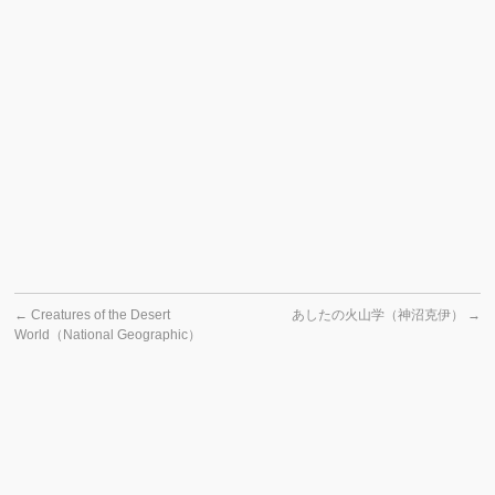
←
Creatures of the Desert
あしたの火山学（神沼克伊）
→
World（National Geographic）