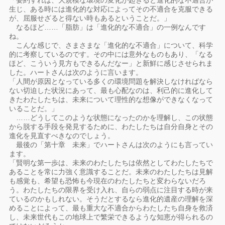
「要約すれば、大規模な環境の変化が起きると進化的な不適合が
生じ、ある時には進化的な対応によってその不適合を克服できる
が、屈服せざると得ない時もあるということだ。」
なるほど……「脂肪」は「進化的な不適合」の一例なんです
ね。
こんな感じで、さまさまな「進化的な不適合」について、科学
的に考察しているのです。その中には意外なものもあり、「なる
ほど、こういう見方もできるんだなー」と新鮮に感じさせられま
した。ハートさんは次のように言います。
「人間が原因となっている多くの環境問題を解決しなければなら
ない切迫した状況にあって、最も心配なのは、利己的に進化して
きたわたしたちは、未来について理性的な想像ができなくなって
いることだ。」
……どうしてこのような状態になったのかを理解し、この状態
から脱する手段を発見するために、わたしたちは自分自身とその
進化を見直すべきなのでしょう。
最後の「第十章 未来」でハートさんは次のようにも言ってい
ます。
「賢明な第一歩は、未来のわたしたちは依然としてわたしたちで
あることを常に力強く意識することだ。未来のわたしたちは見解
も感覚も、希望も恐怖も今現在のわたしたちと変わらないだろ
う。わたしたちの限界を受け入れ、自らの弱点に注目する時が来
ているのかもしれない。そうだとするなら進化的遺産の理解を深
めることによって、最も重大な不適合からわたしたち自身を救済
し、未来世代もこの地球上で繁栄できるような知恵が得られるの