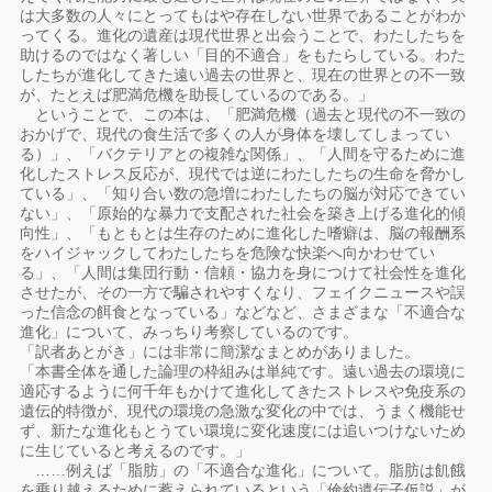
は大多数の人々にとってもはや存在しない世界であることがわか
ってくる。進化の遺産は現代世界と出会うことで、わたしたちを
助けるのではなく著しい「目的不適合」をもたらしている。わた
したちが進化してきた遠い過去の世界と、現在の世界との不一致
が、たとえば肥満危機を助長しているのである。」
ということで、この本は、「肥満危機（過去と現代の不一致の
おかげで、現代の食生活で多くの人が身体を壊してしまってい
る）」、「バクテリアとの複雑な関係」、「人間を守るために進
化したストレス反応が、現代では逆にわたしたちの生命を脅かし
ている」、「知り合い数の急増にわたしたちの脳が対応できてい
ない」、「原始的な暴力で支配された社会を築き上げる進化的傾
向性」、「もともとは生存のために進化した嗜癖は、脳の報酬系
をハイジャックしてわたしたちを危険な快楽へ向かわせてい
る」、「人間は集団行動・信頼・協力を身につけて社会性を進化
させたが、その一方で騙されやすくなり、フェイクニュースや誤
った信念の餌食となっている」などなど、さまざまな「不適合な
進化」について、みっちり考察しているのです。
「訳者あとがき」には非常に簡潔なまとめがありました。
「本書全体を通した論理の枠組みは単純です。遠い過去の環境に
適応するように何千年もかけて進化してきたストレスや免疫系の
遺伝的特徴が、現代の環境の急激な変化の中では、うまく機能せ
ず、新たな進化もとうてい環境に変化速度には追いつけないため
に生じていると考えるのです。」
……例えば「脂肪」の「不適合な進化」について。脂肪は飢餓
を乗り越えるために蓄えられているという「倹約遺伝子仮説」が