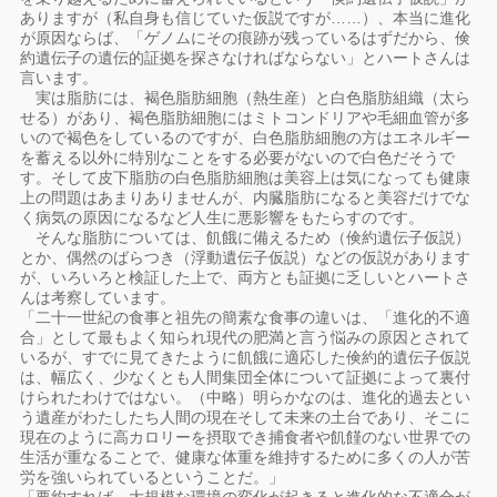
ありますが（私自身も信じていた仮説ですが……）、本当に進化
が原因ならば、「ゲノムにその痕跡が残っているはずだから、倹
約遺伝子の遺伝的証拠を探さなければならない」とハートさんは
言います。
実は脂肪には、褐色脂肪細胞（熱生産）と白色脂肪組織（太ら
せる）があり、褐色脂肪細胞にはミトコンドリアや毛細血管が多
いので褐色をしているのですが、白色脂肪細胞の方はエネルギー
を蓄える以外に特別なことをする必要がないので白色だそうで
す。そして皮下脂肪の白色脂肪細胞は美容上は気になっても健康
上の問題はあまりありませんが、内臓脂肪になると美容だけでな
く病気の原因になるなど人生に悪影響をもたらすのです。
そんな脂肪については、飢餓に備えるため（倹約遺伝子仮説）
とか、偶然のばらつき（浮動遺伝子仮説）などの仮説があります
が、いろいろと検証した上で、両方とも証拠に乏しいとハートさ
んは考察しています。
「二十一世紀の食事と祖先の簡素な食事の違いは、「進化的不適
合」として最もよく知られ現代の肥満と言う悩みの原因とされて
いるが、すでに見てきたように飢餓に適応した倹約的遺伝子仮説
は、幅広く、少なくとも人間集団全体について証拠によって裏付
けられたわけではない。（中略）明らかなのは、進化的過去とい
う遺産がわたしたち人間の現在そして未来の土台であり、そこに
現在のように高カロリーを摂取でき捕食者や飢饉のない世界での
生活が重なることで、健康な体重を維持するために多くの人が苦
労を強いられているということだ。」