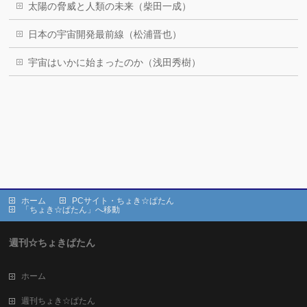
太陽の脅威と人類の未来（柴田一成）
日本の宇宙開発最前線（松浦晋也）
宇宙はいかに始まったのか（浅田秀樹）
ホーム
PCサイト・ちょき☆ぱたん
「ちょき☆ぱたん」へ移動
週刊☆ちょきぱたん
ホーム
週刊ちょき☆ぱたん