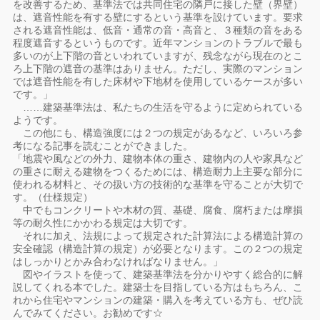
を改善するため、基準法では共同住宅の隣戸に接した壁（界壁）
は、遮音性能を有する壁にするという基準を設けています。要求
される遮音性能は、低音・通常の音・高音と、３種類の音をある
程度遮音するというものです。近年マンションのトラブルで最も
多いのが上下階の音といわれていますが、残念ながら現在のとこ
ろ上下階の遮音の基準はありません。ただし、実際のマンション
では遮音性能を有した床材や下地材を使用しているケースが多い
です。」
……建築基準法は、私たちの生活を守るように定められている
ようです。
この他にも、構造強度には２つの規定があるなど、いろいろ参
考になる記事を読むことができました。
「地震や風などの外力、建物本体の重さ、建物内の人や家具など
の重さに耐える建物をつくるためには、構造耐力上主要な部分に
使われる材料と、その扱い方の技術的な基準を守ることが大切で
す。（仕様規定）
中でもコンクリートや木材の質、基礎、腐食、腐朽または摩損
等の耐久性にかかわる規定は大切です。
それに加え、法規によって規定された計算法による構造計算の
安全確認（構造計算の規定）が必要となります。この２つの規定
はしっかりとかみ合わなければなりません。」
図やイラストを使って、建築基準法を分かりやすく総合的に解
説してくれる本でした。建築士を目指している方はもちろん、こ
れから住宅やマンションの建築・購入を考えている方も、ぜひ読
んでみてください。お勧めです☆