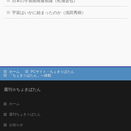
日本の宇宙開発最前線（松浦晋也）
宇宙はいかに始まったのか（浅田秀樹）
ホーム
PCサイト・ちょき☆ぱたん
「ちょき☆ぱたん」へ移動
週刊☆ちょきぱたん
ホーム
週刊ちょき☆ぱたん
お知らせ