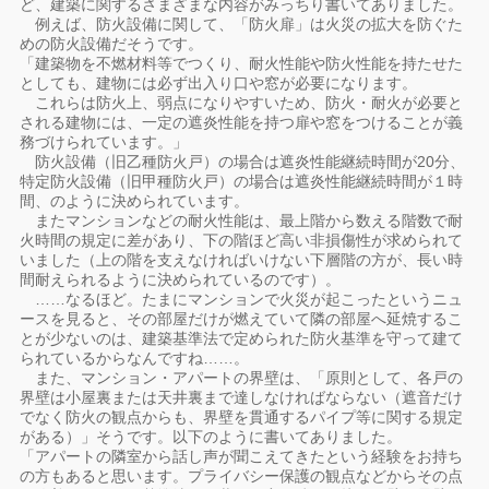
ど、建築に関するさまざまな内容がみっちり書いてありました。
例えば、防火設備に関して、「防火扉」は火災の拡大を防ぐた
めの防火設備だそうです。
「建築物を不燃材料等でつくり、耐火性能や防火性能を持たせた
としても、建物には必ず出入り口や窓が必要になります。
これらは防火上、弱点になりやすいため、防火・耐火が必要と
される建物には、一定の遮炎性能を持つ扉や窓をつけることが義
務づけられています。」
防火設備（旧乙種防火戸）の場合は遮炎性能継続時間が20分、
特定防火設備（旧甲種防火戸）の場合は遮炎性能継続時間が１時
間、のように決められています。
またマンションなどの耐火性能は、最上階から数える階数で耐
火時間の規定に差があり、下の階ほど高い非損傷性が求められて
いました（上の階を支えなければいけない下層階の方が、長い時
間耐えられるように決められているのです）。
……なるほど。たまにマンションで火災が起こったというニュ
ースを見ると、その部屋だけが燃えていて隣の部屋へ延焼するこ
とが少ないのは、建築基準法で定められた防火基準を守って建て
られているからなんですね……。
また、マンション・アパートの界壁は、「原則として、各戸の
界壁は小屋裏または天井裏まで達しなければならない（遮音だけ
でなく防火の観点からも、界壁を貫通するパイプ等に関する規定
がある）」そうです。以下のように書いてありました。
「アパートの隣室から話し声が聞こえてきたという経験をお持ち
の方もあると思います。プライバシー保護の観点などからその点