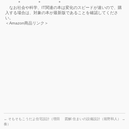
＊ ＊ ＊
なお社会や科学、IT関連の本は変化のスピードが速いので、購
入する場合は、対象の本が最新版であることを確認してくださ
い。
＜Amazon商品リンク＞
←
そもそもこうだよ住宅設計（増田
図解 住まいの設備設計（堀野和人）
→
奏）