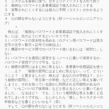
１ システムを最新に保つ。セキュリティソフトを入れて防ぐ
２ 複雑なパスワードと多要素認証で侵入されにくくする
３ 攻撃されにくくするには侵入に手間（コスト）がかかるよう
にする
４ 心の隙を作らないようにする（対ソーシャルエンジニアリン
グ）
＊
例えば、「複雑なパスワードと多要素認証で侵入されにくくす
る」には、次のようにするといいそうです。
１）パスワードの安全性を高める（ログイン用パスワードは英大
文字小文字＋数字＋記号で10桁以上）
２）機器やサービス間でのパスワード使いまわしは「絶対に」し
ない
３）パスワードを適切に保管する（ノートに書いて保管するか、
パスワード管理アプリで守る、など）
４）秘密の質問にはまじめに答えない。多要素や生態認証を使う
……え？ 「秘密の質問にはまじめに答えない」って、どうい
うこと？ と驚きましたが、例えば「あなたの小学校は？」とい
う秘密の質問に、「市立第一小学校」などと正しい答えを書いて
しまうと、それを知っている誰かに利用される可能性があるの
で、「いちごババロア抹茶味」などと答えるといいと書いてあり
ました……なるほど！ でも、こういう無関係な答えを書くと忘
れてしまいそうですね……もしかしたら「推し」キャラクターの
学校名などを書くといいかも？（笑）
そして「心の隙を作らないようにする（対ソーシャルエンジニ