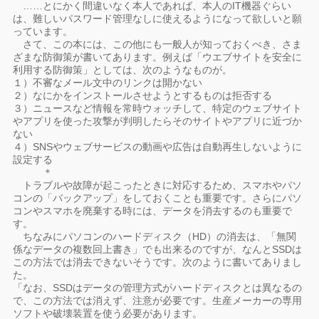
……とにかく間違いなく本人であれば、本人のIT機器ぐらい
は、難しいパスワード管理なしに使えるようになって欲しいと願
っています。
さて、この本には、この他にも一般人が知っておくべき、さま
ざまな防御策が書いてあります。例えば「ウエブサイトを安全に
利用する防御策」としては、次のようなものが。
１）不審なメール文中のリンクは開かない
２）なにかをインストールさせようとするものは拒否する
３）ニュースなど情報を常時ウォッチして、特定のウェブサイト
やアプリを使った攻撃が判明したらそのサイトやアプリに近づか
ない
４）SNSやウェブサービスの動画や広告は自動再生しないように
設定する
＊
トラブルや故障が起こったときに対応するため、スマホやパソ
コンの「バックアップ」をしておくことも重要です。さらにパソ
コンやスマホを廃棄する時には、データを消去するのも重要で
す。
ちなみにパソコンのハードディスク（HD）の消去は、「無関
係なデータの複数回上書き」でも出来るのですが、なんとSSDは
この方法では消去できないそうです。次のように書いてありまし
た。
「なお、SSDはデータの管理方式がハードディスクとは異なるの
で、この方法では消えず、注意が必要です。生産メーカーの専用
ソフトや破壊装置を使う必要があります。