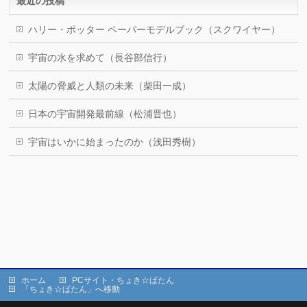
最近の投稿
ハリー・ポッター ペーパーモデルブック（スクワイヤー）
宇宙の水を求めて（長谷部信行）
太陽の脅威と人類の未来（柴田一成）
日本の宇宙開発最前線（松浦晋也）
宇宙はいかに始まったのか（浅田秀樹）
ホーム
PCサイト・ちょき☆ぱたん
「ちょき☆ぱたん」へ移動