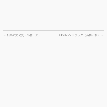
←
折紙の文化史（小林一夫）
CISOハンドブック（高橋正和）
→