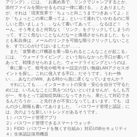
アリング）」には、「お薦め系で、リンクでジャンプするとか、
添付ファイルを開かせるものは一律に避ける。」とありました
が、それは「現実世界で「ちょっと向こうまでつきあってよ」と
か「ちょっとこの車に乗ってよ」といって連れていかれるのに等
しいと思いましょう。」なんて書いてあって……なるほど！ う
ーん、そう考えると何気なく「リンク」をクリックしてしまうの
って、すごく危ないことなんだなーと痛感させられました。もっ
とも私自身は、メールのリンクを可能な限りクリックしないこと
を、すでに心がけてはいましたが……。
また「攻撃者にIT機器を乗っ取られるとこんなことが起こる」
には、「ウォードライビング」という知らなかった手口が書いて
あって、戦慄させられました。ウォードライビングというのは、
「車に乗って、暗号化や暗号キー設定の甘い無線LANアクセスポ
イントを探し、これに侵入する手口」だそうです。うわー怖
い……あなたのWifi、ある時から急に遅くなっていませんか？
それにしても……インターネットの安全・安心を自分で守るた
めには、いろんなことに気をつけないといけませんが、もしも万
が一、年をとって認知症気味になってきたら、果たして対応でき
るんだろうか……と先行きが不安になってしまいます。でも、ほ
んの少し朗報も書いてありました。「パスワード管理と認証」に
は、次のような新しいトレンドがあるそうです。
１）パスワード管理アプリ
２）パスワード管理できるスマートウォッチ
３）FIDO（パスワードを無くす仕組み）対応USBセキュリティ
４）生体認証採用機器