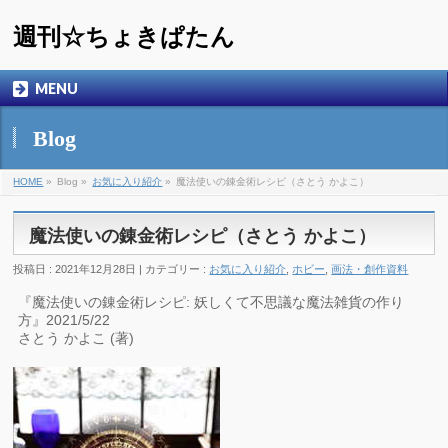
週刊☆ちょきぱたん
MENU
Blog
HOME
»
Blog »
お気に入り紹介
»
魔法使いの錬金術レシピ（さとう かよこ）
魔法使いの錬金術レシピ（さとう かよこ）
投稿日 : 2021年12月28日 | カテゴリー :
お気に入り紹介
,
ホビー
,
画法・創作資料
『魔法使いの錬金術レシピ: 妖しくて不思議な魔法雑貨の作り
方』2021/5/22
さとう かよこ (著)