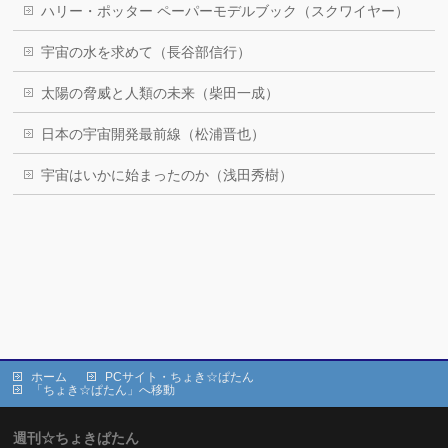
ハリー・ポッター ペーパーモデルブック（スクワイヤー）
宇宙の水を求めて（長谷部信行）
太陽の脅威と人類の未来（柴田一成）
日本の宇宙開発最前線（松浦晋也）
宇宙はいかに始まったのか（浅田秀樹）
ホーム
PCサイト・ちょき☆ぱたん
「ちょき☆ぱたん」へ移動
週刊☆ちょきぱたん