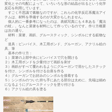
変化とその勾配によって、いろいろな形の結晶が出るという化学
反応を利用しています。
すごく不思議で素敵なのですが、これらの化学反応系魔法アイ
テムは、材料を準備するのが大変かもしれません。
個人的に一番参考になったのは、表紙写真にも４本ある「魔法
の杖」。なんと菜箸を材料にして作っているのです。作り方概要
は次の通り。
材料：菜箸、画鋲、グルースティック、シンボルにする鉱物な
ど
道具：ピンバイス、木工用ボンド、グルーガン、アクリル絵の
具、筆
基本の作り方：
１）菜箸の上部中央にピンバイスで穴を開ける
２）木工用ボンドを少量付けて画鋲を刺す
３）画鋲がすべて覆われるようにグルーガンで溶かしたステック
を付け、シンボルを付ける台座を作る
４）グルーガンでお好みのシンボルを接着する
５）シンボルのついた持ち手にあたる部分は太めに、先端は細め
になるようにグルースティックを塗り付ける
６）アクリル絵の具を塗る