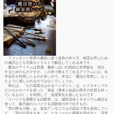
ファンタジー世界の魔術に使う道具の作り方、精霊を呼ぶため
の儀式などを写真やイラストで解説してくれる本です。
魔法のアイテムは普通、魔術っぽい幻想的な世界観を「演出」
するためのものですが、この本で教えてくれるアイテムには、化
学反応を利用したものが多いので、本当に「魔法が現実に」なっ
たように感じられるのではないでしょうか。
例えば、「心の温度をはかるペンダント」は、ヒドロキシプロ
ピルセルロースを使った「液晶（液体と結晶の両方の性質を持っ
ているもの）」を利用して、温度変化を楽しむものです。
「スパイクを調教する試験管」は、磁性流体とネオジウム磁石を
使って、磁力線のスパイクを試験管の中で出すもの。
「雪の降る小瓶」は、塩化アンモニウムの晶出で雪を表現してい
て、「羽が出現する水」は、エタノールと樟脳を混ぜると、温度