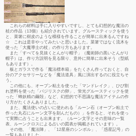
これらの材料は手に入りやすいですし、とても幻想的な魔法の
杖の作品（13個）も紹介されています。グルースティックを使う
と、菜箸に樹皮のような模様を作ることが簡単に出来るんですね
☆ これは是非やってみたいと思いました。菜箸ではなく流木を
使った「大魔導士の杖」の作り方もあります。
また「すべてを見抜くとんがり帽子」（魔術師の黒いとんがり
帽子）は、作り方説明を見る限り、意外に簡単に出来そう（型紙
もあります）。
板とガラスで作る「魔法標本箱」をたくさん作っておくと、自
分のアクセサリーなどを「魔法道具」風に演出するのに役立ちそ
う。
この他にも、オーブン粘土を使った「マンドレイク」、ひび割
れ塗料を使った「バジリスクの卵」、蛍光グルースティックを使
った「蜂妖精の繭殻」など、幻想的で不思議な魔法アイテムの作
り方がたくさんありました。
また、魔法使いの占いに使われる「ルーン石（オーブン粘土で
作った丸石にルーン文字を刻んだもの）」を作ると、それを使っ
て実際に占うことも出来ます。（ルーン文字とその意味の一覧
表、ルーンクロスによる占いの図表が掲載されています）。
その他、「魔法陣」、「12星座のシンボル」、「惑星記号」の
一覧もありました。