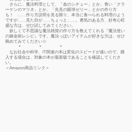
さらに、魔法料理として、「血のシチュー」とか、青い「クラ
ーケンのマリネ」とか、「先見の眼球ゼリー」とかの作り方
も！ ……作り方説明を見る限り、本当に食べられる料理のよう
ですが……見た目が……ちょっと……。勇気のある方、好奇心旺
盛な方は、ぜひ試してみてください。
妖しくて不思議な魔法雑貨の作り方を教えてくれる『魔法使い
の錬金術レシピ』です。魔法っぽいアイテムが好きな方は、せひ
眺めてみてください☆
＊ ＊ ＊
なお社会や科学、IT関連の本は変化のスピードが速いので、購
入する場合は、対象の本が最新版であることを確認してくださ
い。
＜Amazon商品リンク＞