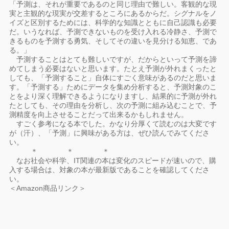
「予測は、それが重要であるのと同じ理由で難しい。客観的な現
実と主観的な現実が交差するところにあるからだ。シグナルをノ
イズと区別するためには、科学的な知識とともに自己認識も必要
だ。いうなれば、予測できないものを受け入れる冷静さ、予測で
きるものを予測する勇気、そしてその違いを見分ける知恵、であ
る。」
予測することはとても難しいですが、だからといって予測を諦
めてしまう必要はないと思います。たとえ予測が外れまくったと
しても、「予測すること」自体にすごく意味があるのだと思いま
す。「予測する」ためにデータを集め分析すると、予測対象のこ
とをより深く理解できるようになりますし、結果的に予測が外れ
たとしても、その理由を分析し、次の予測に組み込むことで、予
測精度を向上させることだって出来るかもしれません。
すごく参考になる本でした。かなり分厚くて読むのは大変です
が（汗）、「予測」に興味がある方は、ぜひ読んでみてくださ
い。
＊ ＊ ＊
なお社会や科学、IT関連の本は変化のスピードが速いので、購
入する場合は、対象の本が最新版であることを確認してくださ
い。
＜Amazon商品リンク＞