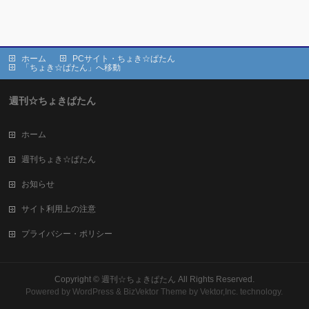
ホーム
PCサイト・ちょき☆ぱたん
「ちょき☆ぱたん」へ移動
週刊☆ちょきぱたん
ホーム
週刊ちょき☆ぱたん
お知らせ
サイト利用上の注意
プライバシー・ポリシー
Copyright ©
週刊☆ちょきぱたん
All Rights Reserved.
Powered by
WordPress
&
BizVektor Theme
by Vektor,Inc. technology.