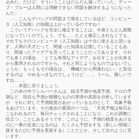
止めた。だけど、そういうことはだんだん減っていった。ディー
プ・ブルーは人間には理解できない問題を解決するようになった
んだ」
……こんなデバッグの問題まで発生しているほど、コンピュー
タ（人工知能）の知能は上がっているのですね！
こういうデバッグを完全に修正することは、今後どんどん困難
になっていくのでしょう。でも……たとえ修正しきれなくても、
それでもそのコンピュータ（人工知能）は十分に使えると思いま
す。人間の天才だって、間違った知識を記憶していることもあ
り、間違ったアイデアを言ってしまうことだってあります。それ
でも多くの場合、「とても有用なアイデア」を出すことが出来る
から重用されるのですから。それと同じようなものではないでし
ょうか。もっともその場合は、「機械だから間違わない」と盲信
するのは、やめるべきなのでしょうけど……。うーん、難しいで
すね……。
……本題に戻りましょう。
この本の中でシルバーさんは、経済予測や地震予測、テロの予
測など、現在も予測が困難なものの実情や原因を分析しています
が、それに対して予測精度があがっているものとして、気象予報
をあげています。その進歩の要因の一つは、「天気予報は毎日お
こなわれるので、毎日チェックされることになり、これが調整に
役立つ」ことにあるそうです。このように、予測の精度をあげる
のに一番の近道になるのは、たくさん予想をする（新しい情報に
接するたびに予測を更新する）ことだとか。そして次のように言
います。