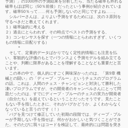
予測）」の1000件の予測結果を分析したら、当たる確率も外れる
確率もほぼ同じ（50％前後）だったという事例が紹介されていま
す。確率50％って……何も予測しないのと同じですよね……。
シルバーさんは、よりよい予測をするためには、次の３原則を
守るべきだと教えてくれます。
１）確率論的に考える
２）過去にとらわれず、その時点でベストの予測をする、
３）コンセンサスを探す（一つの情報にとらわれすぎず、いくつ
もの情報に目配りする）
＊
そして、定量的データばかりでなく定性的情報にも注意を払
い、客観的な評価のもとでバランスよく予測モデルを組み立てる
ことや、判断に限界があることを理解することなども重要だと言
います。
この本の中で、個人的にすごく興味深かったのは、「第9章 機
械との闘い」の「ディープ・ブルー」というチェスのプログラム
の話。これは、人間のチェス・チャンピョンと対決して勝利した
凄いプログラムですが、その開発者のキャンベルさんにとって問
題だったのは、すでにディープ・ブルーのチェスの実力が開発者
（自分たち）を超えているということだったそうです。見たこと
もない手を指したときに、それがバグかどうか、よくわからなく
なっていると言うのです（！）
「バグを見つけて修正していた初期の段階では、ディープ・ブル
ーが予期しない手を指せば、何かがおかしいと気づくことができ
た。そのたびに我々はコードを検証して、最終的には問題を突き