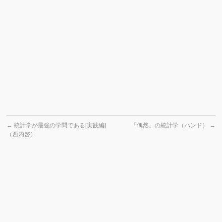
←
統計学が最強の学問である[実践編]
「偶然」の統計学（ハンド）
→
（西内啓）