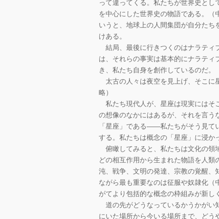
って違ってくる。私たちが世界史とし
を中心にした世界史の物語である。（
いうと、地球上の人間集団が自分たち
けある。
結局、最後に行きつくのはナラティブ
は、それらの事実は基本的にナラティ
き、私たち自身を創作しているのだ。
太古の人々は夜空を見上げ、そこに星
略）
私たち現代人が、星座は現実にはそこ
の想像のなかにはあるが、それを言う
「星座」である――私たちがそう見て
する。私たちは概念の「星座」に浸か
俯瞰してみると、私たちは文化の領域
どの相互作用から生まれた物語を人類
沌、戦争、文明の発達、宗教の覚醒、
ながら最も重要なのは征服や奴隷化（
がてより包括的な概念の枠組みが新し
道の先がどうなっているかうかがい知
にいた場所から今いる場所まで、どう