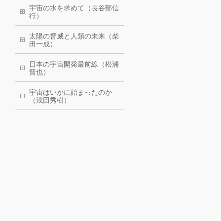
宇宙の水を求めて（長谷部信
行）
太陽の脅威と人類の未来（柴
田一成）
日本の宇宙開発最前線（松浦
晋也）
宇宙はいかに始まったのか
（浅田秀樹）