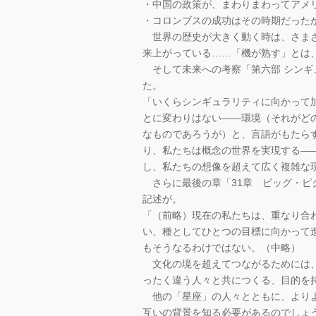
・中国の政策が、まわりまわってアメ
・コロンブスの成功はその時期だった
世界の歴史が大きく動く時は、さまざ
来上がっている……「機が熟す」とは
そして未来への考察「第六部 シンギ
た。
「いくらシンギュラリティに向かって
とに変わりはない――環境（それがど
なものであろうが）と、言語がもたら
り、私たちは概念の世界を実現する―
し、私たちの想像を超えて広く複雑な
さらに最後の章「31章 ビッグ・ピ
記述が。
「（前略）現在の私たちは、重なり合
い、種としてひとつの目標に向かって
もそうなるわけではない。（中略）
文化の境を超えてつながるためには、
ったく違う人々と共につくる、目的を
他の「星座」の人々とともに、よりよ
互いの背景を知る必要があるのでしょ