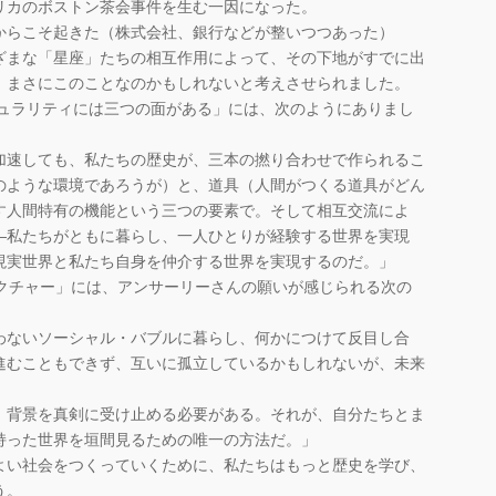
リカのボストン茶会事件を生む一因になった。
からこそ起きた（株式会社、銀行などが整いつつあった）
まな「星座」たちの相互作用によって、その下地がすでに出
、まさにこのことなのかもしれないと考えさせられました。
ュラリティには三つの面がある」には、次のようにありまし
加速しても、私たちの歴史が、三本の撚り合わせで作られるこ
のような環境であろうが）と、道具（人間がつくる道具がどん
す人間特有の機能という三つの要素で。そして相互交流によ
―私たちがともに暮らし、一人ひとりが経験する世界を実現
現実世界と私たち自身を仲介する世界を実現するのだ。」
クチャー」には、アンサーリーさんの願いが感じられる次の
わないソーシャル・バブルに暮らし、何かにつけて反目し合
進むこともできず、互いに孤立しているかもしれないが、未来
背景を真剣に受け止める必要がある。それが、自分たちとま
持った世界を垣間見るための唯一の方法だ。」
い社会をつくっていくために、私たちはもっと歴史を学び、
う。