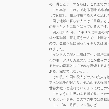
の一貫したテーマならば、これまでの
この本は、これまである意味で地域的
して俯瞰し、相互作用する大きな流れ
同じ地域に暮らす人々は「星座」とし
の星々とともに散らばっているのです
例えば1840年、イギリスと中国の
絹や陶磁器、茶を買う一方で、中国は
ので、金銀不足に困ったイギリスは困
けました。
「インドの気候と土壌はアヘン栽培に
その頃、アメリカ産のたばこが世界の
るための麻薬としてそれを喫煙するよ
ある。完璧ではないか。」
その後、中国の役人がヤクの売人を検
アヘン戦争が起こり、他の西洋の強国
世界大戦へと流れていくようになるの
このように世界のある国で起こった一
いるという例を、この本の中では多数
・モンゴル、月氏、フン族など