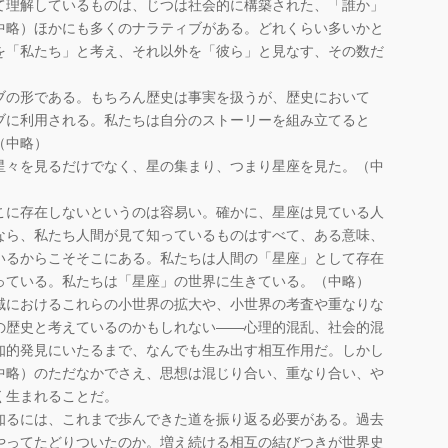
て理解しているものは、じつは社会的に構築された、「誰か」
中略）ほかにも多くのナラティブがある。どれくらい多いかと
を「私たち」と考え、それ以外を「彼ら」と見なす、その数だ
の形である。もちろん歴史は事実を扱うが、歴史において
ブに利用される。私たちは自分のストーリーを組み立てると
（中略）
々を見るだけでなく、星の集まり、つまり星座を見た。（中
に存在しないというのは容易い。確かに、星座は見ている人
なら、私たち人間が見て知っているものはすべて、ある意味、
いるからこそそこにある。私たちは人間の「星座」として存在
っている。私たちは「星座」の世界に生きている。（中略）
におけるこれらの小世界の拡大や、小世界の考査や重なりな
の歴史と考えているのかもしれない――心理的混乱、社会的混
知的発見にいたるまで、なんでも生み出す相互作用だ。しかし
中略）のただなかでさえ、思想は混じり合い、重なり合い、や
く生まれることだ。
るには、これまで歩んできた道を振り返る必要がある。過去
やってたどりついたのか。増え続ける相互の結びつきが世界史