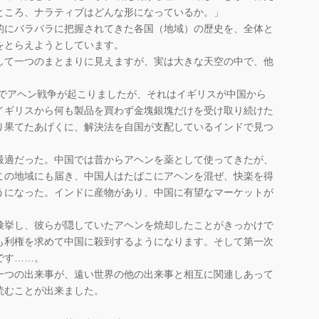
ところ、ナラティブはどんな形になっているか。」
にバラバラに把握されてきた各国（地域）の歴史を、全体と
をとらえようとしています。
て一つのまとまりに見えますが、実は大きな天空の中で、他
。
間でアヘン戦争が起こりましたが、それはイギリスが中国から
イギリスから何も製品を買わず金塊銀塊だけを受け取り続けた
り果てたあげくに、解決法を自国が支配しているインドで見つ
最適だった。中国では昔からアヘンを薬として使ってきたが、
この地域にも届き、中国人はたばこにアヘンを混ぜ、快楽を得
うになった。インドに産物があり、中国に有望なマーケットが
挙し、彼らが隠していたアヘンを焼却したことがきっかけで
も利権を求めて中国に殺到するようになります。そして第一次
です……。
つの出来事が、遠い世界の他の出来事と相互に関連しあって
読むことが出来ました。