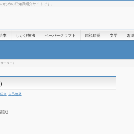
きのための豆知識紹介サイトです。
絵本
しかけ技法
ペーパークラフト
錯視錯覚
文学
趣
ンサーリー）
）
紹介
,
自己啓発
翻訳)