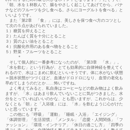
「朝、水を１杯飲んで、腸をやさしく起こしてあげてから、バナ
ナなどのフルーツを少し食べる。さらにヨーグルトを食べる」と
いいようです。
また「第2章 「食」」には、美しさを保つ食べ方のコツとし
て次の５点があげられていました。
１）糖質を抑えること
２）たんぱく質を十分にとること
３）質のよい油をとること
４）抗酸化作用のある食べ物をとること
５）野菜・フルーツをとること
＊
そして個人的に一番参考になったのが、「第3章 「水」」。
「水を飲む」という行為が、とても効果的に自律神経を整えてく
れるので、水はこまめに飲むといいそうです。体に水がない状態
＝脱水状態がつづくほど、血液がドロドロになり、血管の老化も
早めてしまうのだとか……怖いですね。
よく考えてみると、私自身はコーヒーなどの飲み物はよく飲み
ますが、「水」はあまり飲んでいないことに気がつきました。水
分をとっていればいいのかな、とも思いますが、これからは、少
なくとも「朝」と「入浴後」には、「水」を飲むように心がけた
いと思っています。
この他にも「呼吸」「運動」「睡眠・入浴」「エイジング」
「体調管理」「生活習慣」「メンタル」「恋愛・人間関係」「フ
ァッション」「環境・インテリア」「休日の過ごし方」「四季の