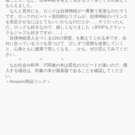
過ごし方」など、自律神経を整えて生きるコツをたくさん教えて
もらえました。
なんと意外にも、ロックは自律神経が一番整う音楽なのだそう
です。ロックのビート＝規則的なリズムが、自律神経のバランス
を安定させるにはとてもいいからなのだとか……そうだったん
だ。ロックも好きなので、嬉しくなりました（JPOPもクラシッ
クもジャズも好きですが……）。
「自律神経美人をつくる126の習慣」を教えてくれる本です。自
分に合っているコツを見つけて、少しずつ習慣を改善していく
と、心身ともに健康で美しくなる……かも。ぜひ読んでみてくだ
さい。
＊ ＊ ＊
なお社会や科学、IT関連の本は変化のスピードが速いので、購
入する場合は、対象の本が最新版であることを確認してくださ
い。
＜Amazon商品リンク＞