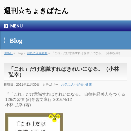
週刊☆ちょきぱたん
MENU
Blog
HOME
»
Blog »
お気に入り紹介
»
「これ」だけ意識すればきれいになる。（小林弘幸）
「これ」だけ意識すればきれいになる。（小林
弘幸）
投稿日 : 2021年11月30日 | カテゴリー :
お気に入り紹介
,
健康
『「これ」だけ意識すればきれいになる。 自律神経美人をつくる
126の習慣 (幻冬舎文庫)』2016/4/12
小林 弘幸 (著)