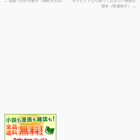
←
直観でわかる数学（畑村洋太郎）
セラピストなら知っておきたい病態生
理学（野溝明子）
→