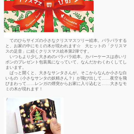
てのひらサイズの小さなクリスマスツリー絵本。パラパラする
と、お家の中にモミの木が現われます☆ 大ヒットの「クリスマ
スの足音」に続くクリスマス絵本第2弾です。
いつもより少し大きめのパラパラ絵本。カバーケースは赤いリ
ボンのプレゼント包装風になっていて、なんだかわくわくしてし
まいます。
ぱっと開くと、大きなサンタさんが。そこからなんか小さな白
いもの（小さなサンタの妖精さん？）が飛び出して……夜空を飛
びまわって……レンガの煙突からお家に入り込むと……大きなモ
ミの木が現れます！