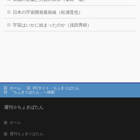
日本の宇宙開発最前線（松浦晋也）
宇宙はいかに始まったのか（浅田秀樹）
ホーム
PCサイト・ちょき☆ぱたん
「ちょき☆ぱたん」へ移動
週刊☆ちょきぱたん
ホーム
週刊ちょき☆ぱたん