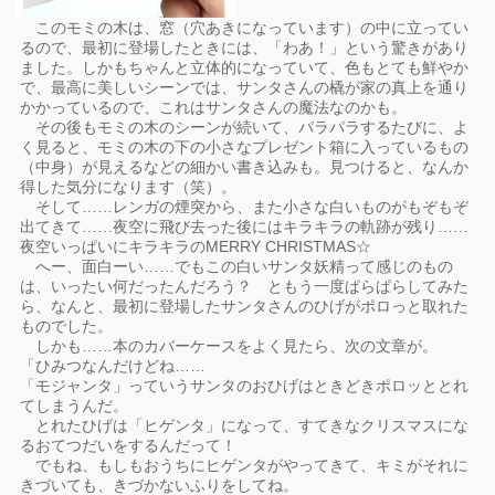
このモミの木は、窓（穴あきになっています）の中に立ってい
るので、最初に登場したときには、「わあ！」という驚きがあり
ました。しかもちゃんと立体的になっていて、色もとても鮮やか
で、最高に美しいシーンでは、サンタさんの橇が家の真上を通り
かかっているので、これはサンタさんの魔法なのかも。
その後もモミの木のシーンが続いて、パラパラするたびに、よ
く見ると、モミの木の下の小さなプレゼント箱に入っているもの
（中身）が見えるなどの細かい書き込みも。見つけると、なんか
得した気分になります（笑）。
そして……レンガの煙突から、また小さな白いものがもぞもぞ
出てきて……夜空に飛び去った後にはキラキラの軌跡が残り……
夜空いっぱいにキラキラのMERRY CHRISTMAS☆
へー、面白ーい……でもこの白いサンタ妖精って感じのもの
は、いったい何だったんだろう？ ともう一度ぱらぱらしてみた
ら、なんと、最初に登場したサンタさんのひげがポロっと取れた
ものでした。
しかも……本のカバーケースをよく見たら、次の文章が。
「ひみつなんだけどね……
「モジャンタ」っていうサンタのおひげはときどきポロッととれ
てしまうんだ。
とれたひげは「ヒゲンタ」になって、すてきなクリスマスにな
るおてつだいをするんだって！
でもね、もしもおうちにヒゲンタがやってきて、キミがそれに
きづいても、きづかないふりをしてね。