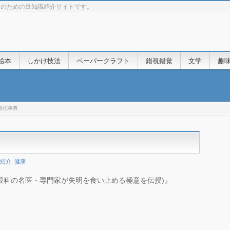
きのための豆知識紹介サイトです。
絵本
しかけ技法
ペーパークラフト
錯視錯覚
文学
趣
最強事典
紹介
,
健康
の眼科の名医・専門家が失明を食い止める極意を伝授)』