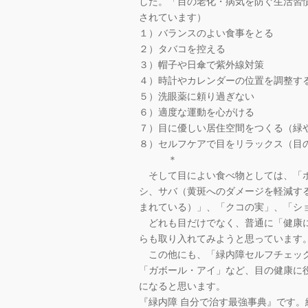
した。「目の老化・病気を防ぐ生活習
されています）
１）バランスのよい食事をとる
２）タバコを控える
３）帽子や日傘で紫外線対策
４）時計やカレンダーの位置を調整す
５）洗眼薬に頼り過ぎない
６）適度な運動を心がける
７）目に優しい居住空間をつくる（緑
８）セルフケアで目をリラックス（目
＊
そして目によい食べ物としては、「ホ
シ、サバ（黄斑へのダメージを軽減す
まれている）」、「クコの実」、「シ
どれも目だけでなく、普通に「健康に
らも取り入れてみようと思っています
この他にも、「緑内障セルフチェック
「ガボール・アイ」など、目の健康に
になると思います。
『緑内障 自分で治す最強事典』です