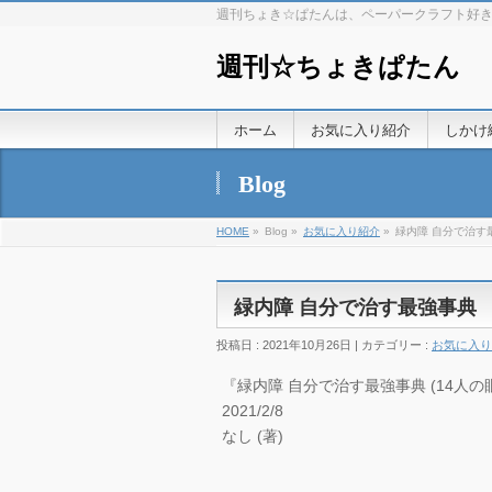
週刊ちょき☆ぱたんは、ペーパークラフト好
週刊☆ちょきぱたん
ホーム
お気に入り紹介
しかけ
Blog
HOME
»
Blog »
お気に入り紹介
»
緑内障 自分で治す
緑内障 自分で治す最強事典
投稿日 : 2021年10月26日 | カテゴリー :
お気に入り
『緑内障 自分で治す最強事典 (14人
2021/2/8
なし (著)