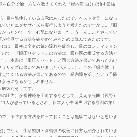
障を自分で治す方法を教えてくれる『緑内障 自分で治す最強
、目を酷使している自覚はあったので、ベストセラーになっ
れていたエクササイズを実行しようと考えたのですが……『眼
なかったので、少し心配になりました。うーん……と迷ってい
医が推奨する方法を確かめてみるために読んでみたのです。
には、最初に全身の気の流れを促進し、目のコンディション
たので、『眼圧リセット』の方法は、眼科医の推奨する方法と
だし、本書に『眼圧リセット』と同じ方法が書いてあったわけ
クササイズは書いてありましたがが……）。この『緑内障 自
教えてくれる方法が書いてあるので、緑内障を治したい（予防
り参考になるかもしれません。
な病気だそうです。
内の圧力）が視神経を圧迫するなどして、見える範囲（視野）
人に1人が患っているとされ、日本人が中途失明する原因の第1
で、予防する方法を知っておくことは無駄ではないと思いま
けでなく、生活習慣・食習慣の改善に仕方も紹介されていま