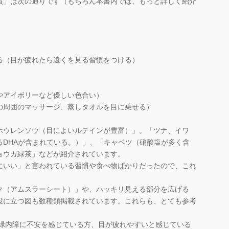
慣」は次の通りです（もちろん本書内では、もっと詳しく紹介
る（目が疲れたら遠くを見る習慣をつける）
やアイボリーなど優しい色合い）
の周囲のマッサージ、蒸しタオルを目に乗せる）
ウレンソウ（目によいルテインが豊富）」。「ツナ、イワ
るDHAが含まれている。）」、「キャベツ（硝酸塩が多く含
ョウガ緑茶」などが紹介されています。
いい」と言われている習慣や食べ物ばかりだったので、これ
。
（アムスラーシート）」や、ハッキリ見える部分を広げる
役に立つ図も数種類掲載されています。これらも、とても参考
。緑内障に不安を感じている方、目が疲れやすいと感じている