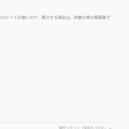
。
のスピードが速いので、購入する場合は、対象の本が最新版で
眼圧リセット（清水ろっかん）
→