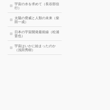
宇宙の水を求めて（長谷部信
行）
太陽の脅威と人類の未来（柴
田一成）
日本の宇宙開発最前線（松浦
晋也）
宇宙はいかに始まったのか
（浅田秀樹）