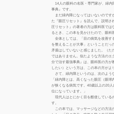
14人の眼科の名医・専門家が、緑内
事典』です。
まだ緑内障になってはいないのですが
た『眼圧リセット』を読んで、説明さ
圧リセット』の著者の方は眼科医では
るとき、この本を見かけたので、眼科
全体としては、「目の病気を改善する
を整えることが大事」ということだっ
矛盾はしていないと感じました。（た
ではありません。似たような方法のエ
分で治す最強事典』は、眼科医の方が
したい）という方は、この本の方がよ
さて、緑内障というのは、次のよう
「緑内障とは、高くなった眼圧（眼球
が狭くなる病気です。40歳以上の20
位になっています。」
現代人はとにかく目を酷使しているの
す。
この本では、マッサージなどの方法だ