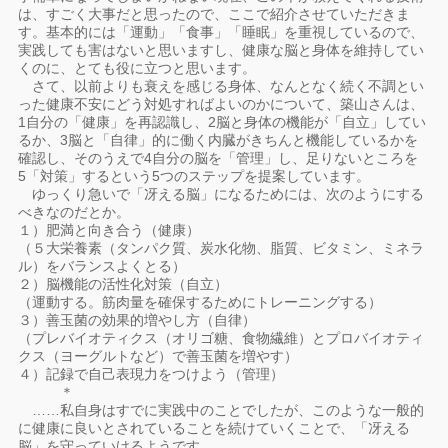
は、すごく大事だと思ったので、ここで紹介させていただきま
す。基本的には「運動」「食事」「睡眠」を重視しているので、
実践しても害はないと思いますし、健康な脳と身体を維持してい
くのに、とても役に立つと思います。
さて、以前よりも衰えを感じる身体、なんとなく続く不調とい
った健康不安にどう対処すればよいのかについて、築山さんは、
1自分の「健康」を再認識し、2脳と身体の機能が「自立」してい
るか、3脳と「自律」的に働く内臓がきちんと機能しているかを
確認し、そのうえで4自分の脳を「管理」し、足りないところを
5「対策」するという5つのステップを提案しています。
ゆっくり急いで「冴える脳」になるためには、次のようにする
べきなのだとか。
１）肥満と向き合う（健康）
（５大栄養素（タンパク質、炭水化物、脂質、ビタミン、ミネラ
ル）をバランスよくとる）
２）脳機能の活性化対策（自立）
（運動する。筋肉量を確保するためにトレーニングする）
３）善玉菌の効果的増やし方（自律）
（プレバイオティクス（オリゴ糖、食物繊維）とプロバイオティ
クス（ヨーグルトなど）で善玉菌を増やす）
４）記録で自己表現力をつけよう（管理）
＊
……私自身はすでに実践中のことでしたが、このような一般的
に健康に良いとされていることを続けていくことで、「冴える
脳」を守っていけるようです。