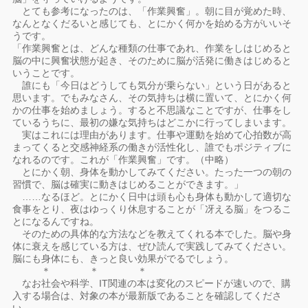
とても参考になったのは、「作業興奮」。朝に目が覚めた時、
なんとなくだるいと感じても、とにかく何かを始める方がいいそ
うです。
「作業興奮とは、どんな種類の仕事であれ、作業をしはじめると
脳の中に興奮状態が起き、そのために脳が活発に働きはじめると
いうことです。
誰にも「今日はどうしても気分が乗らない」という日があると
思います。でもみなさん、その気持ちは横に置いて、とにかく何
かの仕事を始めましょう。すると不思議なことですが、仕事をし
ているうちに、最初の嫌な気持ちはどこかに行ってしまいます。
実はこれには理由があります。仕事や運動を始めて心拍数が高
まってくると交感神経系の働きが活性化し、誰でもポジティブに
なれるのです。これが「作業興奮」です。（中略）
とにかく朝、身体を動かしてみてください。たった一つの朝の
習慣で、脳は確実に動きはじめることができます。」
……なるほど。とにかく日中は頭も心も身体も動かして適切な
食事をとり、夜はゆっくり休息することが「冴える脳」をつるこ
とになるんですね。
そのための具体的な方法などを教えてくれる本でした。脳や身
体に衰えを感じている方は、ぜひ読んで実践してみてください。
脳にも身体にも、きっと良い効果がでるでしょう。
＊ ＊ ＊
なお社会や科学、IT関連の本は変化のスピードが速いので、購
入する場合は、対象の本が最新版であることを確認してくださ