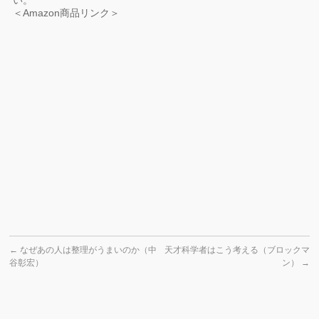
い。
＜Amazon商品リンク＞
←
なぜあの人は整理がうまいのか（中
天才科学者はこう考える（ブロックマ
谷彰宏）
ン）
→