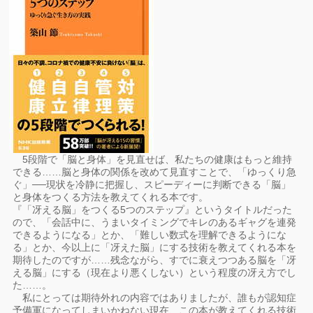
5段階で「脳と身体」を見直せば、私たちの健康はもっと維持
できる……脳と身体の関係を改めて見直すことで、「ゆっくり急
ぐ」──現状を冷静に把握し、スピーディーに判断できる「脳」
と身体をつくる方法を教えてくれる本です。
『「冴える脳」をつくる5つのステップ』というタイトルだった
ので、「会話中に、うまいタイミングでキレのあるギャグを連発
できるようになる」とか、「難しい数式を理解できるようにな
る」とか、今以上に「冴えた脳」にする技術を教えてくれる本を
期待したのですが……残念ながら、すでに衰えつつある脳を「冴
える脳」にする（現在より悪くしない）という程度の冴え方でし
た……。
私にとっては期待外れの内容ではありましたが、誰もが認知症
予備軍になってしまいかねない現在、この本が教えてくれる技術