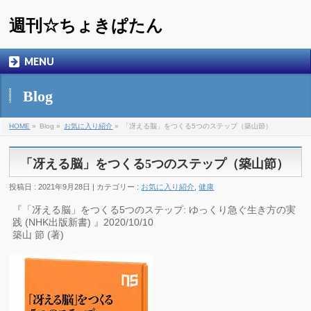
週刊☆ちょきぱたん
MENU
Blog
HOME
»
Blog »
お気に入り紹介
»
「冴える脳」をつくる5つのステップ（築山節）
「冴える脳」をつくる5つのステップ（築山節）
投稿日 : 2021年9月28日 | カテゴリー :
お気に入り紹介
,
健康
『「冴える脳」をつくる5つのステップ: ゆっくり急ぐ生き方の実
践 (NHK出版新書) 』2020/10/10
築山 節 (著)