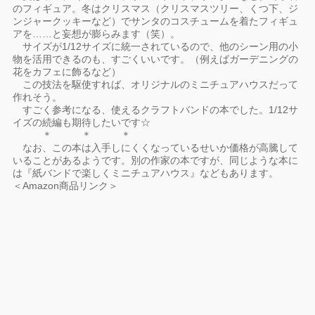
のフィギュア。冬はクリスマス（クリスマスツリー、くつ下、ジ
ンジャークッキーなど）でサンタのコスチュームを着たフィギュ
アを……と妄想が膨らみます（笑）。
サイズが1/12サイズに統一されているので、他のシーン用の小
物を活用できるのも、すごくいいです。（例えばガーデニングの
花をカフェに飾るなど）
この技法を駆使すれば、オリジナルのミニチュアハウスだって
作れそう。
すごく参考になる、使えるクラフトバンドの本でした。1/12サ
イズの続編も期待したいです☆
＊ ＊ ＊
なお、この本は入手しにくくなっているせいか価格が高騰して
いることがあるようです。別の作家の本ですが、同じような本に
は『紙バンドで楽しくミニチュアハウス』などもあります。
＜Amazon商品リンク＞