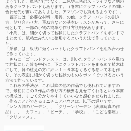
ようでした。単色だけでなく、二色や三色のストライプなど柄の
あるクラフトバンドもあります。（巻末にクラフトバンドの問い
合わせ先が書いてありました。アマゾンでも買えるようです）。
冒頭には「必要な材料・用具」の他、クラフトバンドの割き
方、貼り合わせ方、重ね方などの基本レッスンがあって、さらに
例として、一部の小物の簡単な作り方説明があります。
「小鳥」は、細かく切って粒状にしたクラフトバンドをボンドで
まとめて、紙粘土みたいに整形するという方法で作っていまし
た。
「巣箱」は、板状に短くカットしたクラフトバンドを組み合わせ
て作っています。
さらに「ゴールドクレスト」は、割いたクラフトバンドを重ね
て柱状にした幹を中心に、下にクラフトバンドをまるめて植木鉢
にして、幹の植えの方に細い１～６本をぐるぐる巻いて木を作
り、その表面に細かく切った粒状のものをボンドでつけるという
方法で作っています。
これらの手法が、これ以降の他の作品でも使われていますの
で、最初にこの３作品の作り方の概要を見せてくれるという本書
の構成は、すごく分かりやすくていいなと感心させられました。
作ることができるミニチュアハウスは、以下の通りです。
「レンガ調のガーデン」、「グリーンガーデン（表紙写真の作
品）」、「カフェ」、「ビーチ」、「学校」、「こども部屋」、
「クリスマス」。