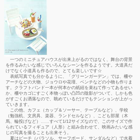
一つのミニチュアハウスが出来上がるのではなく、舞台の背景
を作るみたいな感じでいろんなシーンを作るようです。大道具だ
けでなく小道具も作るので、とても楽しいです☆
表紙写真でも分かるように、「グリーンガーデン」では、柵や
アーチなどの大物、ジョウロや花壇、ベンチなどの小物も作りま
す。クラフトバンド一本が何本かの紙紐を束ねて作ってあるせい
か、柵やカゴにすごく本物っぽい凸凹の陰影がついて、しかも色
がすごくお洒落なので、眺めているだけでもテンションが上がっ
ていきます。
この他、カフェ（カップ＆ソーサー、テーブルなど）、学校
（勉強机、文房具、楽器、ランドセルなど）、こども部屋（木
馬、輪投げなど）……すべて1/12サイズなので、このサイズで作
られているフィギュア（人形）と組み合わせて、映画みたいな感
じの写真を撮ることも出来そう。
夏はビーチ（パラソル、サーフボード、サンダルなど）で水着