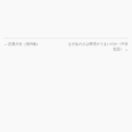
←
読書大全（堀内勉）
なぜあの人は整理がうまいのか（中谷
彰宏）
→