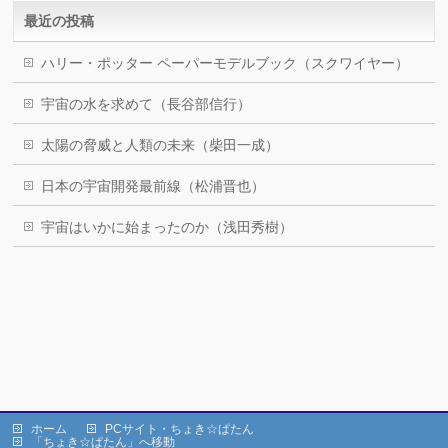
最近の投稿
ハリー・ポッター ペーパーモデルブック（スクワイヤー）
宇宙の水を求めて（長谷部信行）
太陽の脅威と人類の未来（柴田一成）
日本の宇宙開発最前線（松浦晋也）
宇宙はいかに始まったのか（浅田秀樹）
ホーム
PCサイト・ちょき☆ぱたん
「ちょき☆ぱたん」へ移動