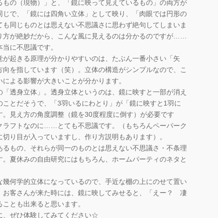
もの（現物）」と、「鏡に映って見えているもの」の両方が
同じで、「鏡には四角い立体」として映り、「肉眼では円形の
ても同じものとは思えない不思議さに思わず絶句してしまいま
り方が絶妙だから、こんな風に見えるのは分かるのですが……
本当に不思議です。
が起きる原理が分かりやすいのは、たぶん一番小さい「矢
方向を指しています（笑）。立体の構造がシンプルなので、こ
いによる影響が大きいことが分かります。
「透身立体」。透身立体というのは、鏡に映すと一部が消え
のことだそうで、「3羽いるにわとり」が「鏡に映すと1羽に
す。見え方の角度調整（鏡を30度程度に倒す）が必要です
クラフトなのに……とても不思議です。（もちろんペーパーク
に切り目が入っていますし、作り方説明もあります）。
るもの、それらが同一のものとは思えない不思議さ・不条理
す。夏休みの自由研究にはもちろん、ホームパーティのネタと
幾何学的立体になっているので、手近な棚の上にのせて置い
、お客さんが来た時には、鏡に映してみせると、「えー？ 凄
ることも出来ると思います。
、ぜひ体験してみてください☆