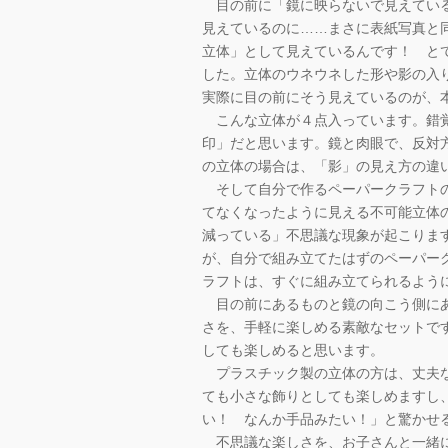
目の前に「鏡に映らないで見えている
見えているのに……まさに表紙写真と
立体」として見えているんです！ と
した。立体のウネウネした形や影の入
実際に目の前にそう見えているのが、
こんな立体が４点入っています。錯覚
印」だと思います。鏡と肉眼で、反対
の立体の場合は、「影」の見え方の違
そして自分で作るペーパークラフトの
てなくなったように見える不可能立体
減っている」不思議な現象が起こりま
が、自分で組み立てたはずのペーパー
ラフトは、すぐに組み立てられるよう
目の前にあるものと鏡の向こう側にあ
さを、手軽に楽しめる素敵なセットで
しても楽しめると思います。
プラスチック製の立体の方は、丈夫な
ても小さな飾りとしても楽しめますし
い！ なんか手品みたい！」と驚かせ
不思議な楽しさを、お子さんと一緒に