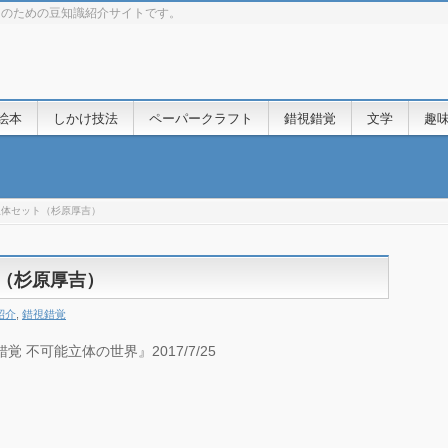
きのための豆知識紹介サイトです。
絵本
しかけ技法
ペーパークラフト
錯視錯覚
文学
趣
立体セット（杉原厚吉）
ト（杉原厚吉）
紹介
,
錯視錯覚
 不可能立体の世界』2017/7/25