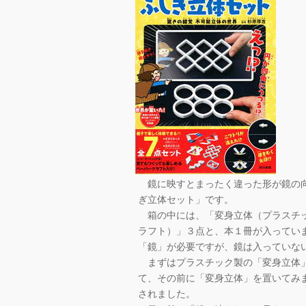
鏡に映すとまったく違った形が鏡の向
ぎ立体セット」です。
箱の中には、「変身立体（プラスチッ
ラフト）」３点と、本１冊が入ってい
「鏡」が必要ですが、鏡は入っていな
まずはプラスチック製の「変身立体」
て、その前に「変身立体」を置いてみ
されました。