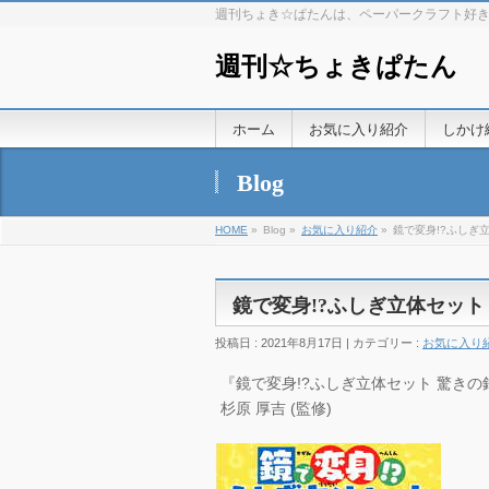
週刊ちょき☆ぱたんは、ペーパークラフト好
週刊☆ちょきぱたん
ホーム
お気に入り紹介
しかけ
Blog
HOME
»
Blog »
お気に入り紹介
»
鏡で変身!?ふしぎ
鏡で変身!?ふしぎ立体セッ
投稿日 : 2021年8月17日 | カテゴリー :
お気に入り
『鏡で変身!?ふしぎ立体セット 驚きの錯覚
杉原 厚吉 (監修)