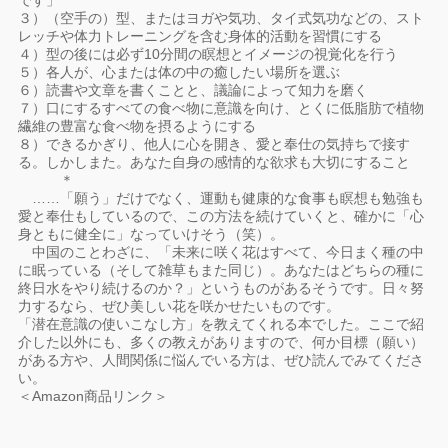
です」
３）（空手の）型、またはヨガや気功、タイ式気功などの、スト
レッチや体力トレーニングを含む身体的活動を習慣にする
４）型の後には必ず10分間の瞑想とイメージの視覚化を行う
５）各人が、心または体の中の癒したい場所を選ぶ
６）読書や文章を書くことと、議論によって知力を磨く
７）口にするすべての食べ物に意識を向け、とくに低脂肪で植物
繊維の豊富な食べ物を摂るようにする
８）できるかぎり、他人に心を開き、愛と奉仕の気持ちで接す
る。しかしまた。あなた自身の感情的な欲求も大切にすること
＊
……「願う」だけでなく、運動も健康的な食事も瞑想も勉強も
愛と奉仕もしているので、この方法を続けていくと、確かに「心
身ともに健全に」なっていけそう（笑）。
中国のことわざに、「未来に咲く花はすべて、今日まく種の中
に眠っている（そして雑草もまた同じ）。あなたはどちらの種に
終日水をやり続けるのか？」というものがあるそうです。日々努
力するなら、ぜひ美しい花を咲かせたいものです。
「潜在意識の使いこなし方」を教えてくれる本でした。ここで紹
介した以外にも、多くの教えがありますので、何か目標（願い）
がある方や、人間関係に悩んでいる方は、ぜひ読んでみてくださ
い。
＜Amazon商品リンク＞