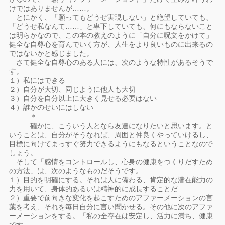
けではありませんが……。
とにかく、「願ってもどうせ実現しない」と絶望していても、
「どうせ私なんて……」と卑下していても、何にもならないこと
は明らかなので、この本の教えのように「自分に呪文をかけて」
健全な自尊心を育んでいく方が、人生をより良いものに出来るの
ではないかと感じました。
さて健全な自尊心のある人には、次のような特性があるそうで
す。
１）私にはできる
２）自分が大切、同じように他人も大切
３）自分を自分以上に大きく見せる必要はない
４）誰かのせいにはしない
＊
……確かに、こういう人となら友達になりたいと思います。と
いうことは、自分がそうなれば、周囲と仲良くやっていけるし、
目標に向けてまっすぐ努力できるようにもなるということなので
しょう。
そして「感情をコントロールし、心身の健康をつくりだすため
の方法」は、次のようなものだそうです。
１）目的を明確にする。それは人に備わる、肯定的な潜在能力の
力を用いて、身体的あるいは精神的に成長することだ
２）重要で前向きな変化を起こすためのアファーメーションの言
葉を考え、それを毎日自分に言い聞かせる。その他に次のアファ
ーメーションをする。「私の全存在は安定し、活力に満ち、健康