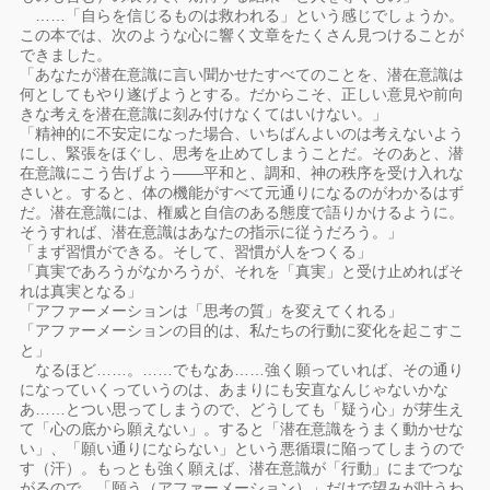
……「自らを信じるものは救われる」という感じでしょうか。
この本では、次のような心に響く文章をたくさん見つけることが
できました。
「あなたが潜在意識に言い聞かせたすべてのことを、潜在意識は
何としてもやり遂げようとする。だからこそ、正しい意見や前向
きな考えを潜在意識に刻み付けなくてはいけない。」
「精神的に不安定になった場合、いちばんよいのは考えないよう
にし、緊張をほぐし、思考を止めてしまうことだ。そのあと、潜
在意識にこう告げよう――平和と、調和、神の秩序を受け入れな
さいと。すると、体の機能がすべて元通りになるのがわかるはず
だ。潜在意識には、権威と自信のある態度で語りかけるように。
そうすれば、潜在意識はあなたの指示に従うだろう。」
「まず習慣ができる。そして、習慣が人をつくる」
「真実であろうがなかろうが、それを「真実」と受け止めればそ
れは真実となる」
「アファーメーションは「思考の質」を変えてくれる」
「アファーメーションの目的は、私たちの行動に変化を起こすこ
と」
なるほど……。……でもなあ……強く願っていれば、その通り
になっていくっていうのは、あまりにも安直なんじゃないかな
あ……とつい思ってしまうので、どうしても「疑う心」が芽生え
て「心の底から願えない」。すると「潜在意識をうまく動かせな
い」、「願い通りにならない」という悪循環に陥ってしまうので
す（汗）。もっとも強く願えば、潜在意識が「行動」にまでつな
がるので、「願う（アファーメーション）」だけで望みが叶うわ