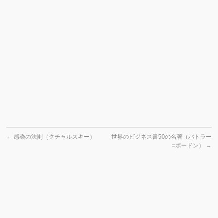
←
感染の法則（クチャルスキー）
世界のビジネス書50の名著（バトラー
=ボードン）
→