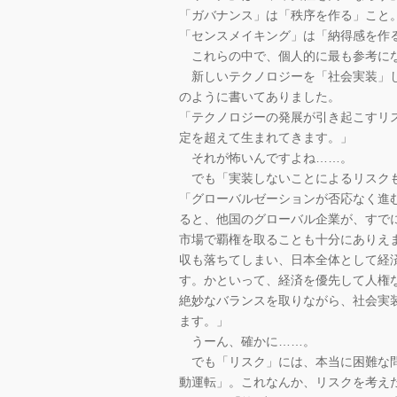
「ガバナンス」は「秩序を作る」こと
「センスメイキング」は「納得感を作
これらの中で、個人的に最も参考にな
新しいテクノロジーを「社会実装」し
のように書いてありました。
「テクノロジーの発展が引き起こすリ
定を超えて生まれてきます。」
それが怖いんですよね……。
でも「実装しないことによるリスク
「グローバルゼーションが否応なく進
ると、他国のグローバル企業が、すで
市場で覇権を取ることも十分にありえ
収も落ちてしまい、日本全体として経
す。かといって、経済を優先して人権
絶妙なバランスを取りながら、社会実
ます。」
うーん、確かに……。
でも「リスク」には、本当に困難な問
動運転」。これなんか、リスクを考え