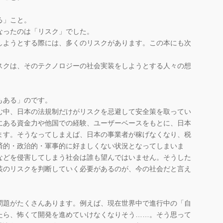
。
る」こと。
ったのは「リスク」でした。
ようとする際には、多くのリスクがあります。この本にも次
スクは、そのテクノロジーの社会実装をしようとする人々の想
もある」のです。
む中、日本の法規制だけがリスクを忌避して安全策を取ってい
にある資金力や他国での経験、ユーザーベースをもとに、日本
ます。そうなってしまえば、日本の事業者が稼げなくなり、税
済的・政治的・軍事的に好ましくない状況となってしまいま
などを侵害してしまう社会は誰も望んではいません。そうした
装のリスクを判断していく必要があるのが、今の社会だと言え
題がたくさんあります。例えば、現在世界中で進行中の「自
たら、怖くて開発を進めていけなくなりそう……。そう思って