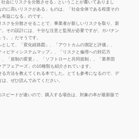
「社会にリスクを分散させる」ということが書いてありまし
なのに高いリスクがある」ものは、「社会全体である程度その
も有益になる」のです。
リスクを分散させることで、事業者が新しいリスクを取り、新
す。その設計には、十分な注意と監視が必要ですが、ガバナン
ょう。」だそうです。
として、「変化経路図」、「アウトカムの測定と評価」、
ティビティシステムマップ」、「リスクと倫理への対応方
」、「規制の変更」、「ソフトローと共同規制」、「業界団
クアフェアーズ」の10種類も紹介されています。
る方法を教えてくれる本でした。とても参考になるので、デ
方は、ぜひ読んでみてください。
のスピードが速いので、購入する場合は、対象の本が最新版で