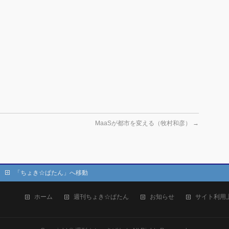
MaaSが都市を変える（牧村和彦）
→
「ちょき☆ぱたん」へ移動
ホーム
週刊ちょき☆ぱたん
お知らせ
サイト利用