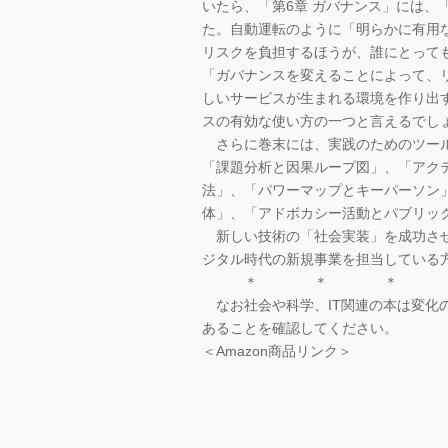
いたら、「第6章 ガバナンス」には、
た。自動運転のように「明らかに有用
リスクを負担するほうが、誰にとって
「ガバナンスを変えることによって、
しいサービスが生まれる環境を作り出
スの有効な使い方の一つと言えるでし
さらに巻末には、実践のためのツール
「課題分析と因果ループ図」、「アク
法」、「パワーマップとキーパーソン
体」、「アドボカシー活動とパブリッ
新しい技術の「社会実装」を成功させ
ジタル時代の新規事業を担当している
＊ ＊ ＊
なお社会や科学、IT関連の本は変化
あることを確認してください。
＜Amazon商品リンク＞