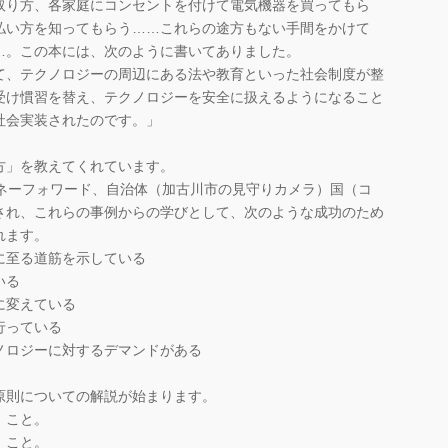
取り方、各家庭にコンセントを付けて電気機器を買ってもら
払い方を知ってもらう……これらの途方もない手間をかけて
…。この本には、次のように書いてありました。
て、テクノロジーの周辺にある法や教育といった社会制度が整
受け慣習を替え、テクノロジーを安全に扱えるようになること
社会実装されたのです。」
方」を教えてくれています。
、マネーフォワード、自治体（加古川市の見守りカメラ）国（コ
され、これらの事例からの学びとして、次のような成功のため
れます。
に至る道筋を示している
いる
に変えている
行っている
ノロジーに対するデマンドがある
則についての解説が始まります。
」こと。
」こと。