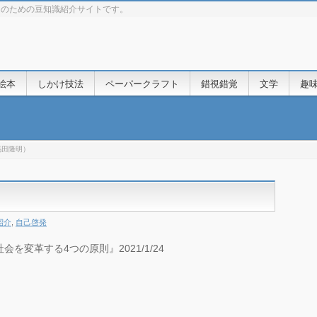
きのための豆知識紹介サイトです。
絵本
しかけ技法
ペーパークラフト
錯視錯覚
文学
趣
馬田隆明）
紹介
,
自己啓発
変革する4つの原則』2021/1/24