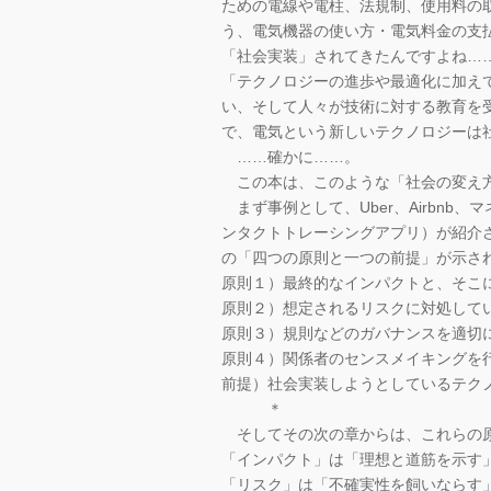
ための電線や電柱、法規制、使用料の
う、電気機器の使い方・電気料金の支
「社会実装」されてきたんですよね…
「テクノロジーの進歩や最適化に加え
い、そして人々が技術に対する教育を
で、電気という新しいテクノロジーは
……確かに……。
この本は、このような「社会の変え
まず事例として、Uber、Airbnb
ンタクトトレーシングアプリ）が紹介
の「四つの原則と一つの前提」が示さ
原則１）最終的なインパクトと、そこ
原則２）想定されるリスクに対処して
原則３）規則などのガバナンスを適切
原則４）関係者のセンスメイキングを
前提）社会実装しようとしているテク
＊
そしてその次の章からは、これらの原
「インパクト」は「理想と道筋を示す
「リスク」は「不確実性を飼いならす