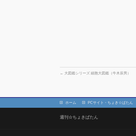
←
大図鑑シリーズ 細胞大図鑑（牛木辰男）
ホーム
PCサイト・ちょき☆ぱたん
週刊☆ちょきぱたん