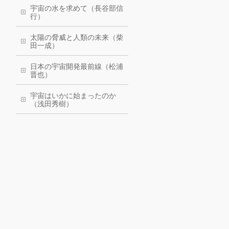
宇宙の水を求めて（長谷部信
行）
太陽の脅威と人類の未来（柴
田一成）
日本の宇宙開発最前線（松浦
晋也）
宇宙はいかに始まったのか
（浅田秀樹）