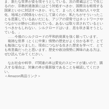
ま、新たな世界が姿を現そうとしている。次の脅威はどこで生じ
るのか、宗教的過激派にはどう対処すべきか、国際法を軽視する
国家といかに対話すべきか。そして、まったく未知の人々や文
化、地域との関係をいかにして築くのか。私たちがそういったこ
とを思案しているあいだにも、アジアの背骨ではネットワークや
つながりが静かに紡がれている。あるいは取り戻されているとい
うべきかもしれない。シルクロードはいま、息を吹き返そうとし
ている。」
……今後のシルクロードの平和的発展を強く願っています。
複雑な世界（とくに中東）情勢の歴史がよく分かる本で、とて
も勉強になりました。現在につながる生きた歴史を学べて、とて
も有意義だったと思います。歴史や政治情勢に興味のある方は、
ぜひ読んでみてください。
＊ ＊ ＊
なお社会や科学、IT関連の本は変化のスピードが速いので、購
入する場合は、対象の本が最新版であることを確認してくださ
い。
＜Amazon商品リンク＞