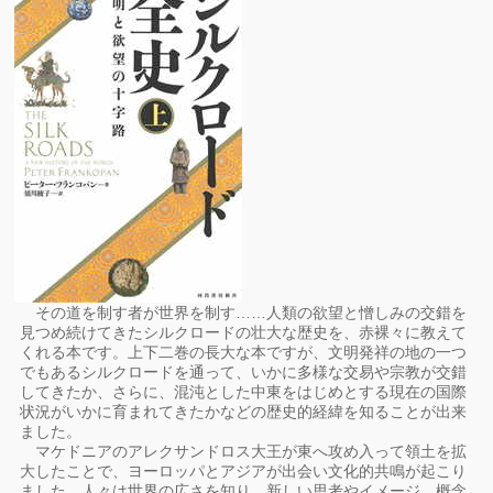
その道を制す者が世界を制す……人類の欲望と憎しみの交錯を
見つめ続けてきたシルクロードの壮大な歴史を、赤裸々に教えて
くれる本です。上下二巻の長大な本ですが、文明発祥の地の一つ
でもあるシルクロードを通って、いかに多様な交易や宗教が交錯
してきたか、さらに、混沌とした中東をはじめとする現在の国際
状況がいかに育まれてきたかなどの歴史的経緯を知ることが出来
ました。
マケドニアのアレクサンドロス大王が東へ攻め入って領土を拡
大したことで、ヨーロッパとアジアが出会い文化的共鳴が起こり
ました。人々は世界の広さを知り、新しい思考やイメージ、概念