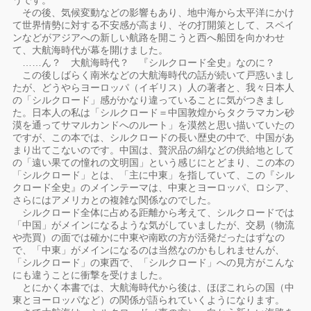
うです。
その後、気候変動などの影響もあり、地中海から太平洋にかけ
て世界情勢に対する不安感が高まり、その打開策として、スペイ
ンなどがアジアへの新しい航路を開こうと西へ船団を向かわせ
て、大航海時代が幕を開けました。
……ん？ 大航海時代？ 『シルクロード全史』なのに？
この後しばらく南米などの大航海時代の話が続いて戸惑いまし
たが、どうやらヨーロッパ（イギリス）人の著者と、我々日本人
の「シルクロード」感がかなり違っていることに気がつきまし
た。日本人の私は「シルクロード＝中国敦煌からタクラマカン砂
漠を通ってサマルカンドへのルート」を漠然と思い描いていたの
ですが、この本では、シルクロードの長い歴史の中で、中国があ
まり出てこないのです。中国は、贅沢品の絹などの供給地として
の「遠い果ての憧れの文明国」という感じにとどまり、この本の
「シルクロード」とは、「主に中東」を指していて、この『シル
クロード全史』のメインテーマは、中東とヨーロッパ、ロシア、
さらにはアメリカとの複雑な関係なのでした。
シルクロード全体に占める距離から考えて、シルクロードでは
「中国」がメインになるような気がしていましたが、交易（物流
や売買）の面では確かに中東や南欧の方が活発だったはずなの
で、「中東」がメインになるのは当然なのかもしれませんが、
「シルクロード」の東西で、「シルクロード」への見方がこんな
にも違うことに衝撃を受けました。
とにかく本書では、大航海時代から後は、ほぼこれらの国（中
東とヨーロッパなど）の関係が語られていくようになります。