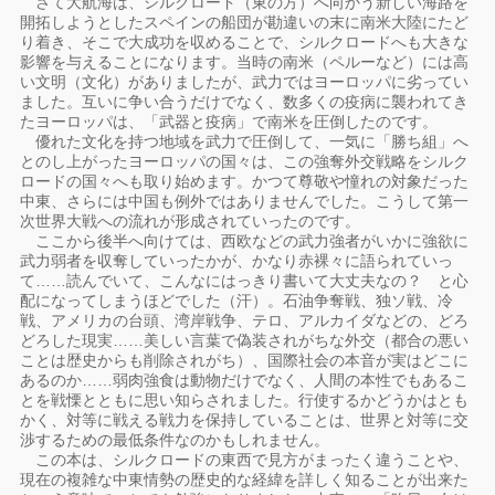
さて大航海は、シルクロード（東の方）へ向かう新しい海路を
開拓しようとしたスペインの船団が勘違いの末に南米大陸にたど
り着き、そこで大成功を収めることで、シルクロードへも大きな
影響を与えることになります。当時の南米（ペルーなど）には高
い文明（文化）がありましたが、武力ではヨーロッパに劣ってい
ました。互いに争い合うだけでなく、数多くの疫病に襲われてき
たヨーロッパは、「武器と疫病」で南米を圧倒したのです。
優れた文化を持つ地域を武力で圧倒して、一気に「勝ち組」へ
とのし上がったヨーロッパの国々は、この強奪外交戦略をシルク
ロードの国々へも取り始めます。かつて尊敬や憧れの対象だった
中東、さらには中国も例外ではありませんでした。こうして第一
次世界大戦への流れが形成されていったのです。
ここから後半へ向けては、西欧などの武力強者がいかに強欲に
武力弱者を収奪していったかが、かなり赤裸々に語られていっ
て……読んでいて、こんなにはっきり書いて大丈夫なの？ と心
配になってしまうほどでした（汗）。石油争奪戦、独ソ戦、冷
戦、アメリカの台頭、湾岸戦争、テロ、アルカイダなどの、どろ
どろした現実……美しい言葉で偽装されがちな外交（都合の悪い
ことは歴史からも削除されがち）、国際社会の本音が実はどこに
あるのか……弱肉強食は動物だけでなく、人間の本性でもあるこ
とを戦慄とともに思い知らされました。行使するかどうかはとも
かく、対等に戦える戦力を保持していることは、世界と対等に交
渉するための最低条件なのかもしれません。
この本は、シルクロードの東西で見方がまったく違うことや、
現在の複雑な中東情勢の歴史的な経緯を詳しく知ることが出来た