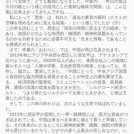
という意味で、とても勉強になりました。中東の、「昨日の友は
今日の敵という感じの混沌とした複雑な敵味方関係」は、こんな
風に出来上がってきたんですね……。
私にとって「歴史」は、枯れた「過去の事実の羅列（テストの
空欄を埋めるために覚える知識）」という感じでしたが（汗）、
この本を読むことで、歴史は「現在の情勢に至るまでの経緯」で
あり、他国がどのような地理的・物理的・精神的基盤をもってい
るのかを分析するために必要不可欠な「生きた情報」であること
を痛感させられました。
さて、本書の「おわりに」では、中国が再び言及されます。
「2013年秋にアジア中央部を歴訪した習近平は、アナスタシアで
次のように述べた。2000年以上のあいだ、東西を結ぶこの地域に
暮らす人々は「人種や宗教、文化的背景の相違」があっても、共
存し、協力し、繁栄してきた。「中国にとって、中央アジア諸国
と友好的な協力関係を発展させることが外交上の優先事項であ
る」。経済関係の緊密化、コミュニケーションの促進、貿易振
興、通貨の流通の促進を図るときがきた。「シルクロード経済ベ
ルト」、つまり新たなシルクロードを築くときがきた、と彼は主
張したのである。」
そして、この本の終わりは、次のような文章で結ばれていまし
た。
「2013年に習近平が提唱した一帯一路構想には、莫大な資金がつ
ぎ込まれている。中国は来るべき未来に備えて着々と準備してい
る。その未来のいたるところに精神的衝撃、困難、挑戦や障害が
待ち受けているだろう。だがその多くは産みの苦しみなのだ。い