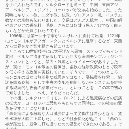
を手に入れたのです。シルクロードを通って、中国、東南アジ
ア、ペルシア、エジプト、ヨーロッパが交易を始めました。また
同時にキリスト教、ユダヤ教、仏教、ゾロアスター教、イスラム
教などの宗教も伝わりました。交易はどんどん拡大し、中国の絹
や東アジアの香辛料、毛皮、さらには奴隷（黒人だけでなく白人
も）などが売買されたのです。
1096年には第一回十字軍がエルサレムに向けて出発、1221年
にはモンゴルがアフガニスタンとペルシアに進撃するなど、東西
から世界をかき乱す動きも起こります。
ところで13世紀後半には太平洋から黒海、ステップからインド
北部、ペルシア湾まで征服していた巨大な帝国モンゴル（ジンギ
ス・カン）というと、暴力・残虐というイメージがありました
が、実は「モンゴル帝国の官僚は、柔軟な経済政策のもとで税率
を低く抑える政策を実践していた」そうです。「じつのところ、
モンゴルの成功は無差別な残忍さではなく、妥協案を模索し、協
調を図る姿勢、そして中央の支配を刷新しながらシステムを維持
する継続的な改善の結果だった。」ということを、この本で初め
て知りました……へえ、そうだったんだ。
その後、シルクロード（モンゴル？）による黒死病などの疫病
の拡大が、ヨーロッパに恐怖をもたらすと同時に、その社会の変
革を促すことになりました。
「黒死病による極端な人口減少によって労働力は希少となり、賃
金水準が大幅に上昇した。」などの社会変化が起こり、「西の世
界が躍進し、競争に打ち勝つための基盤ができたのである。」そ