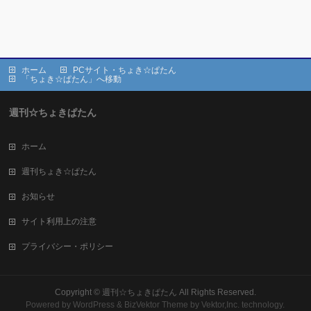
ホーム
PCサイト・ちょき☆ぱたん
「ちょき☆ぱたん」へ移動
週刊☆ちょきぱたん
ホーム
週刊ちょき☆ぱたん
お知らせ
サイト利用上の注意
プライバシー・ポリシー
Copyright ©
週刊☆ちょきぱたん
All Rights Reserved.
Powered by
WordPress
&
BizVektor Theme
by Vektor,Inc. technology.