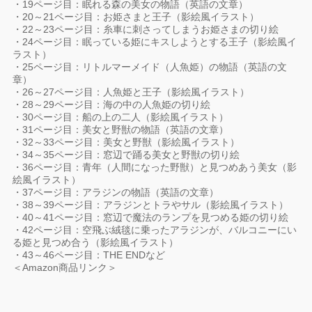
・19ページ目：眠れる森の美女の物語（英語の文章）
・20～21ページ目：お姫さまと王子（影絵風イラスト）
・22～23ページ目：糸車に刺さってしまうお姫さまの切り絵
・24ページ目：眠っている姫にキスしようとする王子（影絵風イ
ラスト）
・25ページ目：リトルマーメイド（人魚姫）の物語（英語の文
章）
・26～27ページ目：人魚姫と王子（影絵風イラスト）
・28～29ページ目：海の中の人魚姫の切り絵
・30ページ目：船の上の二人（影絵風イラスト）
・31ページ目：美女と野獣の物語（英語の文章）
・32～33ページ目：美女と野獣（影絵風イラスト）
・34～35ページ目：窓辺で踊る美女と野獣の切り絵
・36ページ目：青年（人間になった野獣）と見つめあう美女（影
絵風イラスト）
・37ページ目：アラジンの物語（英語の文章）
・38～39ページ目：アラジンとトラやサル（影絵風イラスト）
・40～41ページ目：窓辺で魔法のランプを見つめる姫の切り絵
・42ページ目：空飛ぶ絨毯に乗ったアラジンが、バルコニーにい
る姫と見つめ合う（影絵風イラスト）
・43～46ページ目：THE ENDなど
＜Amazon商品リンク＞