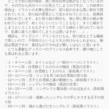
ところで切り絵の場合、黒い部分以外は紙がなくなっているの
で、その穴から次のページが見えてしまうのですが、この絵本の
場合は、イラストの大事な部分が、切り絵の大きな黒い部分で隠
されていたり、切り絵の背景として生かされていたりと、効果的
に使われています。また切り絵の部分も、他と同じ厚さの紙が使
われているので、めくりにくいということもなく、すぐに破れて
しまうということもなさそうです（とても細かく切られているの
で、乱暴に扱うと壊れてしまうとは思いますが……）。
物語も、ディズニー・プリンセスたちも、切り絵もとても繊細
で美しいので、子供向けというより大人向けかもしれません。物
語は英語ですが、童話なのでそれほど難しくはないと思います。
とても素敵なディズニーのプリンセス絵本です。贈り物にして
も喜ばれると思います。
＊
・１～６ページ目：タイトルなど（一部のページにイラスト）
・７ページ目：白雪姫と７人の小人の物語（英語の文章）
・８～９ページ目：白雪姫と７人の小人（影絵風イラスト）
・10～11ページ目：リンゴを見つめる白雪姫の切り絵
・12ページ目：王子と白雪姫と森の動物たち（影絵風イラスト）
・13ページ目：シンデレラの物語（英語の文章）
・14～15ページ目：シンデレラと魔法使いのおばあさん（影絵風
イラスト）
・16～17ページ目：着飾ったシンデレラの手にキスする王子の切
り絵
・18ページ目：城から逃げだすシンデレラ（影絵風イラスト）