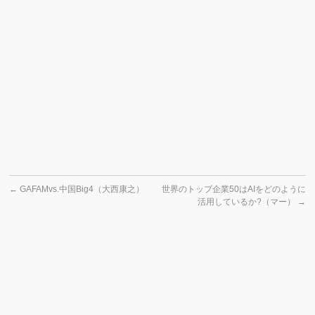
←
GAFAMvs.中国Big4（大西康之）
世界のトップ企業50はAIをどのように
活用しているか?（マー）
→