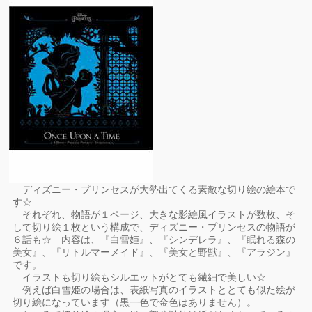
ディズニー・プリンセスが大勢出てくる素敵な切り絵の絵本で
す☆
それぞれ、物語が１ページ、大きな影絵風イラストが数枚、そ
して切り絵１枚という構成で、ディズニー・プリンセスの物語が
６話も☆ 内容は、『白雪姫』、『シンデレラ』、『眠れる森の
美女』、『リトルマーメイド』、『美女と野獣』、『アラジン』
です。
イラストも切り絵もシルエットがとても繊細で美しい☆
例えば白雪姫の場合は、表紙写真のイラストととても似た絵が
切り絵になっています（黒一色で金色はありません）。