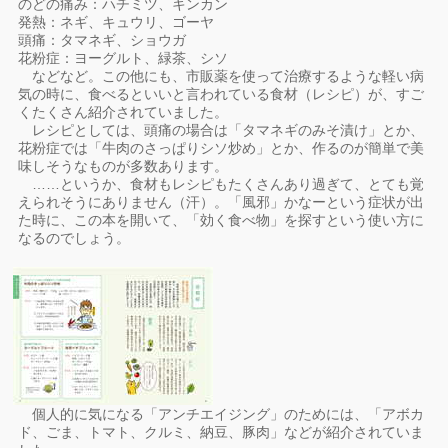
のどの痛み：ハチミツ、キンカン
発熱：ネギ、キュウリ、ゴーヤ
頭痛：タマネギ、ショウガ
花粉症：ヨーグルト、緑茶、シソ
などなど。この他にも、市販薬を使って治療するような軽い病
気の時に、食べるといいと言われている食材（レシピ）が、すご
くたくさん紹介されていました。
レシピとしては、頭痛の場合は「タマネギのみそ漬け」とか、
花粉症では「牛肉のさっぱりシソ炒め」とか、作るのが簡単で美
味しそうなものが多数あります。
……というか、食材もレシピもたくさんあり過ぎて、とても覚
えられそうにありません（汗）。「風邪」かなーという症状が出
た時に、この本を開いて、「効く食べ物」を探すという使い方に
なるのでしょう。
個人的に気になる「アンチエイジング」のためには、「アボカ
ド、ごま、トマト、クルミ、納豆、豚肉」などが紹介されていま