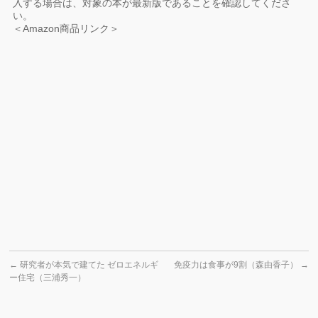
入する場合は、対象の本が最新版であることを確認してくださ
い。
＜Amazon商品リンク＞
←
研究者が本気で建てた ゼロエネルギ
免疫力は食事が9割（森由香子）
→
ー住宅（三浦秀一）