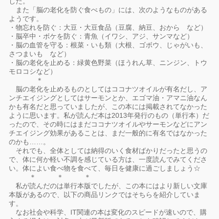
した。
また「脳の老化を防ぐ食べもの」には、次のようなものがある
ようです。
・物忘れを防ぐ：大豆・大豆食品（豆腐、納豆、おから など）
・脳卒中・ボケを防ぐ：青魚（イワシ、アジ、サンマなど）
・脳の血管を守る：根菜・いも類（大根、ゴボウ、じゃがいも、
さつまいも など）
・脳の老化を止める：緑黄色野菜（ほうれん草、ニンジン、トウ
モロコシなど）
＊
脳の老化を止めるものとしてはココナツオイルが有名だし、ア
ンチエイジングとしてはサーモンとか、エゴマ油・アマニ油なん
かも有名だと思っていましたが、この本には掲載されてなかった
ように思います。私が読んだ本は2013年発行のもの（単行本）だ
ったので、その時にはまだココナツオイルやサーモンなどにアン
チエイジング効果があることは、まだ一般的に有名ではなかった
のかも……。
それでも、全体としては納得のいく食材ばかりだったと思うの
で、体に何か軽い不調を感じている方は、一度読んでみてくださ
い。体によい食べ物を食べて、毎日を健康に過ごしましょう☆
＊ ＊ ＊
私が読んだのは単行本版でしたが、この本にはより新しい文庫
本版があるので、以下の商品リンクではそちらを紹介していま
す。
なお社会や科学、IT関連の本は変化のスピードが速いので、購