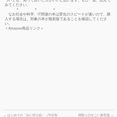
ついても、知っておいた方がいいと思います。ぜひ一度、読んで
みてください。
＊ ＊ ＊
なお社会や科学、IT関連の本は変化のスピードが速いので、購
入する場合は、対象の本が最新版であることを確認してくださ
い。
＜Amazon商品リンク＞
←
はじめての「白い切り絵」（平石智
間取りのすごい新常識
→