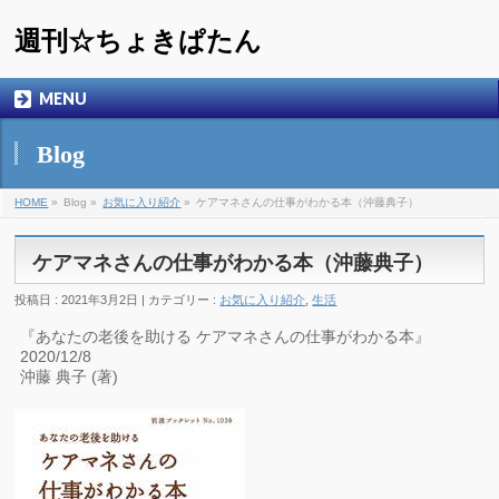
週刊☆ちょきぱたん
MENU
Blog
HOME
»
Blog »
お気に入り紹介
»
ケアマネさんの仕事がわかる本（沖藤典子）
ケアマネさんの仕事がわかる本（沖藤典子）
投稿日 : 2021年3月2日 | カテゴリー :
お気に入り紹介
,
生活
『あなたの老後を助ける ケアマネさんの仕事がわかる本』
2020/12/8
沖藤 典子 (著)