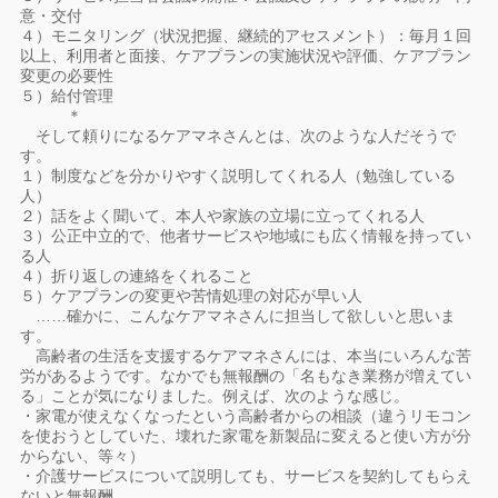
意・交付
４）モニタリング（状況把握、継続的アセスメント）：毎月１回
以上、利用者と面接、ケアプランの実施状況や評価、ケアプラン
変更の必要性
５）給付管理
＊
そして頼りになるケアマネさんとは、次のような人だそうで
す。
１）制度などを分かりやすく説明してくれる人（勉強している
人）
２）話をよく聞いて、本人や家族の立場に立ってくれる人
３）公正中立的で、他者サービスや地域にも広く情報を持ってい
る人
４）折り返しの連絡をくれること
５）ケアプランの変更や苦情処理の対応が早い人
……確かに、こんなケアマネさんに担当して欲しいと思いま
す。
高齢者の生活を支援するケアマネさんには、本当にいろんな苦
労があるようです。なかでも無報酬の「名もなき業務が増えてい
る」ことが気になりました。例えば、次のような感じ。
・家電が使えなくなったという高齢者からの相談（違うリモコン
を使おうとしていた、壊れた家電を新製品に変えると使い方が分
からない、等々）
・介護サービスについて説明しても、サービスを契約してもらえ
ないと無報酬