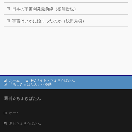
日本の宇宙開発最前線（松浦晋也）
宇宙はいかに始まったのか（浅田秀樹）
ホーム
PCサイト・ちょき☆ぱたん
「ちょき☆ぱたん」へ移動
週刊☆ちょきぱたん
ホーム
週刊ちょき☆ぱたん