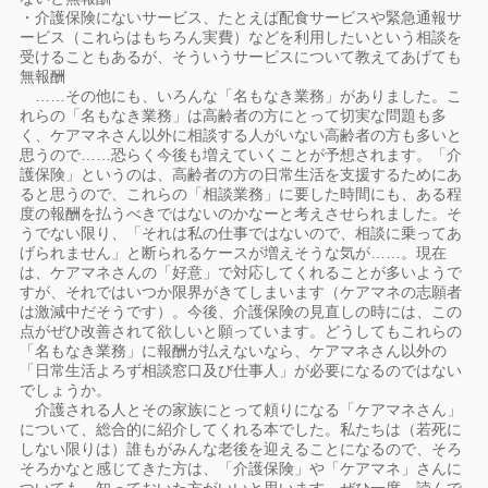
・介護保険にないサービス、たとえば配食サービスや緊急通報サ
ービス（これらはもちろん実費）などを利用したいという相談を
受けることもあるが、そういうサービスについて教えてあげても
無報酬
……その他にも、いろんな「名もなき業務」がありました。こ
れらの「名もなき業務」は高齢者の方にとって切実な問題も多
く、ケアマネさん以外に相談する人がいない高齢者の方も多いと
思うので……恐らく今後も増えていくことが予想されます。「介
護保険」というのは、高齢者の方の日常生活を支援するためにあ
ると思うので、これらの「相談業務」に要した時間にも、ある程
度の報酬を払うべきではないのかなーと考えさせられました。そ
うでない限り、「それは私の仕事ではないので、相談に乗ってあ
げられません」と断られるケースが増えそうな気が……。現在
は、ケアマネさんの「好意」で対応してくれることが多いようで
すが、それではいつか限界がきてしまいます（ケアマネの志願者
は激減中だそうです）。今後、介護保険の見直しの時には、この
点がぜひ改善されて欲しいと願っています。どうしてもこれらの
「名もなき業務」に報酬が払えないなら、ケアマネさん以外の
「日常生活よろず相談窓口及び仕事人」が必要になるのではない
でしょうか。
介護される人とその家族にとって頼りになる「ケアマネさん」
について、総合的に紹介してくれる本でした。私たちは（若死に
しない限りは）誰もがみんな老後を迎えることになるので、そろ
そろかなと感じてきた方は、「介護保険」や「ケアマネ」さんに