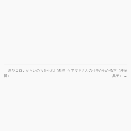
←
新型コロナからいのちを守れ!（西浦
ケアマネさんの仕事がわかる本（沖藤
博）
典子）
→