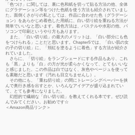
「色つけ」に関しては、裏に色和紙を切って貼る方法の他、全体
にグラデーション等をつけた色紙を使う方法も紹介されていまし
た。面倒くさがりの私としては、作品に合わせた色（グラデーシ
ョン）をあらかじめ着色した用紙に、白い切り絵を重ねる方法が
簡単でいいなと思います。着色方法は、パステルや水彩の他、パ
ソコンで印刷というやり方もあります。
また、「白い切り絵」の最大のメリットは、「白い部分にも色
をつけられる」ことだと思います。Chapter5では、「白い肌の女
の子の切り絵」に、「頬紅を塗るように着色」する方法が紹介さ
れていました。
さらに、「切り絵」をランプシェードにする作品もあり、これ
も「黒」よりも「白」の方が光が柔らかくなって、とてもいいな
と感じました。この作品は白ではなく、灰色やベージュを使って
も素敵だと思います（汚れも目立ちませんし）。
その他にも、「重ね切り絵」の間にトレーシングペーパーを挟
んで奥行き感を出すとか、いろんなアイデアが盛り込まれてい
て、とても参考になりました。
幻想的で繊細な「白い切り絵」を教えてくれる本です。ぜひ読
んでみてください。お勧めです☆
＜Amazon商品リンク＞