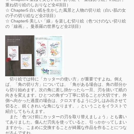
重ね切り絵のしおりなど全4項目）
☆ Chapter5 白い紙を生かした風景と人物の切り絵（白い肌の女
の子の切り絵など全2項目）
☆ Chapter6 美しい「線」を楽しむ切り絵（色つけのない切り絵
の「線画」。曼荼羅の世界など全2項目）
切り絵では特に「カッターの使い方」が重要ですよね。例え
ば、「角の切り方」については、「角がある場合は、角の部分か
ら切り始めます。次の角に差し掛かったら一旦、刃を抜いて紙の
向きを変えます。ひとつの角ずつ丁寧に切ることが大切です。外
側へ向かった過度の場合は、クロスするように少しはみ出させて
切ると、鋭くきれいな角になります。」ということをイラストで
紹介してもらえます。
また「色つけ前にカッターの刃を取り替えましょう」とも書い
てありました。傷んだ刃先を使っていると、引っかかってしまい
ますから、こまめに交換することが綺麗な作品を作ることにつな
がるんですね。