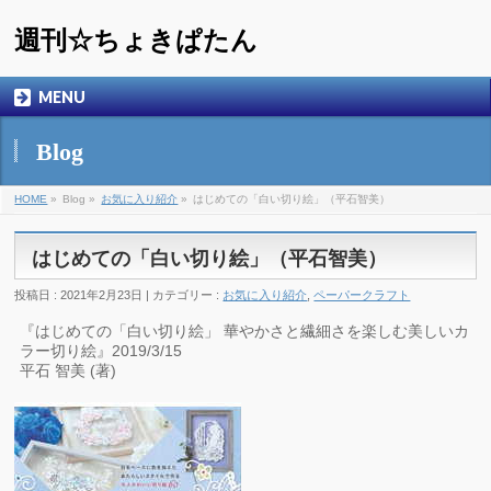
週刊☆ちょきぱたん
MENU
Blog
HOME
»
Blog »
お気に入り紹介
»
はじめての「白い切り絵」（平石智美）
はじめての「白い切り絵」（平石智美）
投稿日 : 2021年2月23日 | カテゴリー :
お気に入り紹介
,
ペーパークラフト
『はじめての「白い切り絵」 華やかさと繊細さを楽しむ美しいカ
ラー切り絵』2019/3/15
平石 智美 (著)