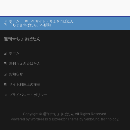
ホーム
PCサイト・ちょき☆ぱたん
「ちょき☆ぱたん」へ移動
週刊☆ちょきぱたん
ホーム
週刊ちょき☆ぱたん
お知らせ
サイト利用上の注意
プライバシー・ポリシー
Copyright ©
週刊☆ちょきぱたん
All Rights Reserved.
Powered by
WordPress
&
BizVektor Theme
by Vektor,Inc. technology.