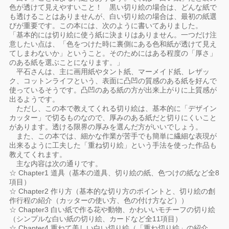
色が透けて見えやすいこと！ 黒い切り絵の場合は、どんな紙で
も透けることはありませんが、白い切り絵の場合は、最初の紙選
びが重要です。この本には、次のように書いてありました。
「基本的には切り絵に使う紙に決まりはありません。一つだけ注
意したい点は、「色をつけた時に裏側にある色和紙が透けて見え
てしまわないか」ということ。そのためにはある程度の「厚さ」
のある紙を選ぶことになります。」
平石さんは、主に画用紙やタント紙、マーメイド紙、レザッ
ク、コットンライフという、表面に凸凹の質感のある紙を好んで
使っているそうです。凸凹のある紙の方が出来上がりに上質感が
出るようです。
ただし、この本で教えてくれる切り絵は、基本的に「デザイン
カッター」で切るものなので、厚みのある紙だと切りにくいこと
があります。透ける限界の厚みを選んだ方がいいでしょう。
また、この本では、細かな作業が苦手でも簡単に繊細な表現が
出来るように工夫した「重ね切り絵」という手法を使った作品も
教えてくれます。
主な内容は次の通りです。
☆ Chapter1 道具（基本の道具、切り絵の紙、色つけの紙など全8
項目）
☆ Chapter2 作り方（基本的な切り方のポイントと、切り絵の創
作行程の紹介（カッターの使い方、色の付け方など））
☆ Chapter3 白い紙で作る花や動物、かわいいモチーフの切り絵
（シンプルな白い紙の切り絵、カードなど全11項目）
☆ Chapter4 重ねて美しい白い切り絵（「重ね切り絵」の紹介。