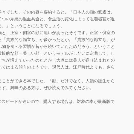
々でした。その内容を要約すると、「日本人の顔の変遷は、
二つの系統の混血具合と、食生活の変化によって咀嚼器官が退
る。」ということになるでしょう。
と、正室・側室の顔に違いがあったそうです。正室・側室の
る「貴族的な顔立ち」が多かったとか。「貴族的な顔立ち」が
べ物を食べる習慣が昔から続いていたためだろう、ということ
貴族的な顔＝美しい顔」というモデルがしだいに定着して、し
だちが増えていったのだとか（大奥には美人が送り込まれたの
あてはまる傾向のようです。現代人は、江戸時代よりも、さら
ことができる本でした。「顔」だけでなく、人類の誕生から
ます。興味のある方は、ぜひ読んでみてください。
のスピードが速いので、購入する場合は、対象の本が最新版で