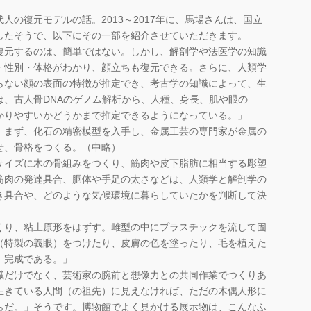
の復元モデルの話。2013～2017年に、馬場さんは、国立
したそうで、以下にその一部を紹介させていただきます。
復元するのは、簡単ではない。しかし、解剖学や法医学の知識
・性別・体格がわかり、顔立ちも復元できる。さらに、人類学
らない顔の表面の特徴が推定でき、考古学の知識によって、生
は、古人骨DNAのゲノム解析から、人種、身長、肌や眼の
かりやすいかどうかまで推定できるようになっている。」
、まず、化石の精密模型を入手し、金属工芸の専門家が金属の
せ、骨格をつくる。（中略）
イズに木の骨組みをつくり、筋肉や皮下脂肪に相当する彫塑
筋肉の発達具合、胴体や手足の太さなどは、人類学と解剖学の
き具合や、どのような気候環境に暮らしていたかを判断して決
り、粘土原形をはずす。雌型の中にプラスチックを流して固
（特製の義眼）をつけたり、皮膚の色を塗ったり、毛を植えた
、完成である。」
だけでなく、芸術家の腕前と想像力との共同作業でつくりあ
生きている人間（の祖先）に見えなければ、ただの木偶人形に
らだ。」そうです。博物館でよく見かける展示物は、こんなふ