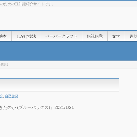
きのための豆知識紹介サイトです。
絵本
しかけ技法
ペーパークラフト
錯視錯覚
文学
趣
場悠男）
介
,
自己啓発
か (ブルーバックス)』2021/1/21