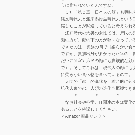
うに作られていたんですね。
また「第５章 日本人の顔」も興味津
縄文時代人と渡来系弥生時代人という
縮したことが関連していると考えられ
江戸時代の大奥の女性では、庶民の顔
顔の方が、顔の下の方が狭くなってい
できたのは、貴族の間では柔らかい食
ですが、貴族出身が多かった正室の「
だいに側室や庶民の顔にも貴族的な顔
で）。そしてこれは、現代人の顔にも
に柔らかい食べ物を食べているので。
人間の「顔」の進化を、総合的に知る
現代人までの、人類の進化も概観でき
＊ ＊ ＊
なお社会や科学、IT関連の本は変化
あることを確認してください。
＜Amazon商品リンク＞