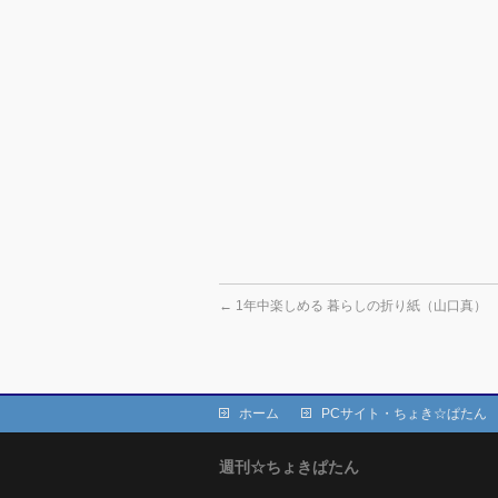
←
1年中楽しめる 暮らしの折り紙（山口真）
ホーム
PCサイト・ちょき☆ぱたん
週刊☆ちょきぱたん