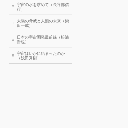
宇宙の水を求めて（長谷部信
行）
太陽の脅威と人類の未来（柴
田一成）
日本の宇宙開発最前線（松浦
晋也）
宇宙はいかに始まったのか
（浅田秀樹）