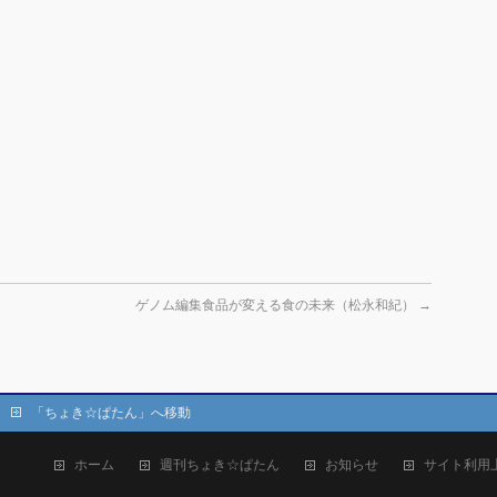
ゲノム編集食品が変える食の未来（松永和紀）
→
「ちょき☆ぱたん」へ移動
ホーム
週刊ちょき☆ぱたん
お知らせ
サイト利用