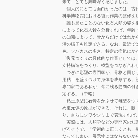
来て、とても興味深く感じました。
個人的にとても面白かったのは、古代人
科学博物館における復元作業の監修を
「誰も見たことのない化石人類の姿を
によって化石人骨を分析すれば、年齢
の知識によって、骨からだけではわか
活の様子も推定できる。なお、最近で
色、ソバカスの多さ、特定の病気にか
「復元づくりの具体的な作業としては
支持構造をつくり、模型をつなぎ合わ
つぎに彫塑の専門家が、骨格と同じサ
用粘土を盛りつけて身体を成形する。
専門家である私が、骨に残る筋肉の付
定する。（中略）
粘土原型に石膏をかぶせて雌型をつく
め復元像の原型ができる。それに、眼
り、さらにシワやシミまで表現すれば
実際には、人類学などの専門家の知識
げるそうで、「学術的に正しくとも、
なってしまい、展示物にはならないか