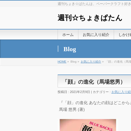
週刊ちょき☆ぱたんは、ペーパークラフト好
週刊☆ちょきぱたん
ホーム
お気に入り紹介
しかけ
Blog
HOME
»
Blog »
お気に入り紹介
»
「顔」の進化（馬
「顔」の進化（馬場悠男）
投稿日 : 2021年2月9日 | カテゴリー :
お気に入り紹
『「顔」の進化 あなたの顔はどこからきたの
馬場 悠男 (著)