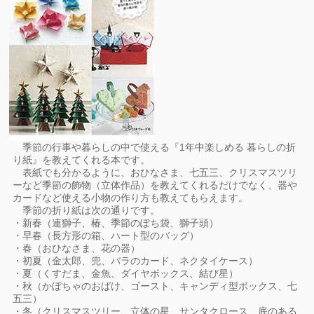
季節の行事や暮らしの中で使える『1年中楽しめる 暮らしの折
り紙』を教えてくれる本です。
表紙でも分かるように、おひなさま、七五三、クリスマスツリ
ーなど季節の飾物（立体作品）を教えてくれるだけでなく、器や
カードなど使える小物の作り方も教えてもらえます。
季節の折り紙は次の通りです。
・新春（連獅子、椿、季節のぽち袋、獅子頭）
・早春（長方形の箱、ハート型のバッグ）
・春（おひなさま、花の器）
・初夏（金太郎、兜、バラのカード、ネクタイケース）
・夏（くすだま、金魚、ダイヤボックス、結び星）
・秋（かぼちゃのおばけ、ゴースト、キャンディ型ボックス、七
五三）
・冬（クリスマスツリー、立体の星、サンタクロース、底のある