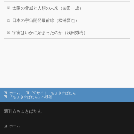
太陽の脅威と人類の未来（柴田一成）
日本の宇宙開発最前線（松浦晋也）
宇宙はいかに始まったのか（浅田秀樹）
ホーム
PCサイト・ちょき☆ぱたん
「ちょき☆ぱたん」へ移動
週刊☆ちょきぱたん
ホーム