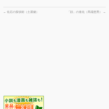
←
化石の探偵術（土屋健）
「顔」の進化（馬場悠男）
→