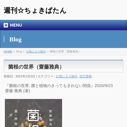
週刊☆ちょきぱたん
MENU
Blog
HOME
»
Blog »
お気に入り紹介
»
菌根の世界（齋藤雅典）
菌根の世界（齋藤雅典）
投稿日 : 2021年2月2日 | カテゴリー :
お気に入り紹介
,
自己啓発
『菌根の世界: 菌と植物のきってもきれない関係』2020/9/23
齋藤 雅典 (著)