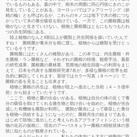
でいるものもある。森の中で、樹木の周囲に同心円状にきのこが
発生していることがある。ヨーロッパではフェアリーリング（妖
精の輪）とも呼ばれるが、これらのキノコは地下で木の根につな
がっていて木の養分吸収を助けている。一方で、この菌根菌は植
物がないと生きていけない。植物と菌根菌はともにもちつもたれ
つの共生関係にある。」
陸上植物のなんと8割以上が菌類と共生関係を築いていたんで
すね！ 菌根菌が養水分を根に渡し、植物からは糖類を受けとっ
ているそうです。
菌根菌にはたくさんの種類があり、この本では、内生菌根・外
生菌根・ラン菌根など、それぞれの菌根の特徴、観察手法、最新
の研究成果、菌根菌の農林業、荒廃地の植生回復への利用をまじ
えて、日本を代表する菌根研究者7名が、多様な菌根の世界を総
合的に解説してくれます。冒頭ではカラー写真（８ページ）で、
菌根の姿を見ることも出来ます。
植物と菌根の共生は、植物が陸上へ進出した当初（４～５億年
前）から始まっていたそうです。
「ここで、植物と菌の出会いがある。植物は自分の体の近くで養
分の吸収を助けてくれる微生物と助け合いを始めた。植物が光合
成した有機物を菌類が利用し、菌類が菌糸によって吸収した養分
を植物へ供給するようになったのだ。菌根共生の始まりである。
はじめて陸地に進出したと考えられるアグラオフィトンという植
物の化石の仮根に、現在のアーバスキュラー菌根の樹枝状体の形
状に似たものが観察されている。」
……そうだったんだ……。私たちの体内にも太古に細胞内に取