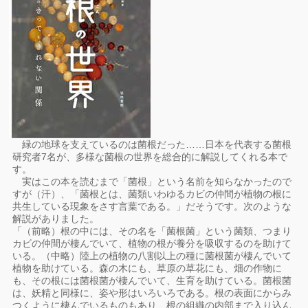
緑の地球を支えているのは菌根だった……日本を代表する菌根
研究者7名が、多様な菌根の世界を総合的に解説してくれる本で
す。
実はこの本を読むまで「菌根」という名前を知らなかったので
すが（汗）、「菌根とは、菌類いわゆるカビの仲間が植物の根に
共生している現象をさす言葉である。」だそうです。次のような
解説がありました。
「（前略）根の中には、その名を「菌根菌」という菌類、つまり
カビの仲間が棲んでいて、植物の根が養分を吸収するのを助けて
いる。（中略）陸上の植物の八割以上の種に菌根菌が棲んでいて
植物を助けている。森の木にも、草原の草花にも、畑の作物に
も、その根には菌根菌が棲んでいて、生育を助けている。菌根菌
は、妖精と同様に、姿や形はいろいろである。根の表面にからみ
つくように棲んでいるものもあり、根の組織の内部まで入り込ん