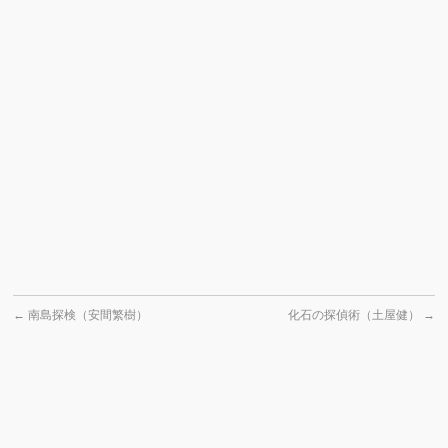
←
南島探検（安間繁樹）
化石の探偵術（土屋健）
→