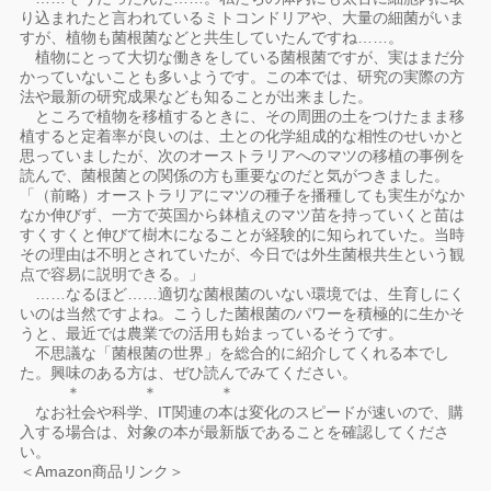
り込まれたと言われているミトコンドリアや、大量の細菌がいま
すが、植物も菌根菌などと共生していたんですね……。
植物にとって大切な働きをしている菌根菌ですが、実はまだ分
かっていないことも多いようです。この本では、研究の実際の方
法や最新の研究成果なども知ることが出来ました。
ところで植物を移植するときに、その周囲の土をつけたまま移
植すると定着率が良いのは、土との化学組成的な相性のせいかと
思っていましたが、次のオーストラリアへのマツの移植の事例を
読んで、菌根菌との関係の方も重要なのだと気がつきました。
「（前略）オーストラリアにマツの種子を播種しても実生がなか
なか伸びず、一方で英国から鉢植えのマツ苗を持っていくと苗は
すくすくと伸びて樹木になることが経験的に知られていた。当時
その理由は不明とされていたが、今日では外生菌根共生という観
点で容易に説明できる。」
……なるほど……適切な菌根菌のいない環境では、生育しにく
いのは当然ですよね。こうした菌根菌のパワーを積極的に生かそ
うと、最近では農業での活用も始まっているそうです。
不思議な「菌根菌の世界」を総合的に紹介してくれる本でし
た。興味のある方は、ぜひ読んでみてください。
＊ ＊ ＊
なお社会や科学、IT関連の本は変化のスピードが速いので、購
入する場合は、対象の本が最新版であることを確認してくださ
い。
＜Amazon商品リンク＞