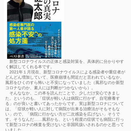
新型コロナウイルスの正体と感染対策を、具体的に分かりやす
く解説してくれる本です。
2021年１月現在、新型コロナウイルスによる感染者や重症者が
どんどん増加していて、医療崩壊も間近だと言われているなか、
風邪をひくのすら怖いと不安になっていました（風邪なのか新型
コロナなのか、素人には判断がつかないから）。
そんななか、この本を読んだことで、少しだけ安心できまし
た。というのも、「症状が軽い人は病院に行かず、自宅療養す
る」のが良いと書いてあったからです。実は新型コロナについて
は、「症状が軽い人に対して病院が出来る治療法がそもそもな
い」ので、「病院に行かない方が二次感染を広げない」そうで
す。そうなんだ……風邪かも、という程度の症状でも病院に行っ
て新型コロナの検査を受けないと非国民扱いされるのかと思って
いました……。