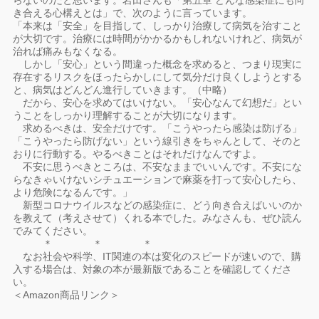
らないのだと思います。岩田さんも「第五章 どんな感染症にも向
き合える心構えとは」で、次のように言っています。
「本来は「安全」を目指して、しっかり治療して病気を治すこと
が大切です。治療には時間がかかるかもしれないけれど、病気が
治れば痛みもなくなる。
しかし「安心」という間違った概念を求めると、つまり現実に
存在するリスクをほったらかしにして気分だけ良くしようとする
と、病気はどんどん進行していきます。（中略）
だから、安心を求めてはいけない。「安心なんて幻想だ」とい
うことをしっかり理解することが大切になります。
求めるべきは、安全だけです。「こうやったら感染は防げる」
「こうやったら防げない」という線引きをちゃんとして、そのと
おりに行動する。やるべきことはそれだけなんですよ。
不安に思うべきところは、不安なままでいいんです。不安にな
らなきゃいけないシチュエーションで麻薬を打って安心したら、
より危険になるんです。」
新型コロナウイルスなどの感染症に、どう向き合えばいいのか
を教えて（考えさせて）くれる本でした。みなさんも、ぜひ読ん
でみてください。
＊ ＊ ＊
なお社会や科学、IT関連の本は変化のスピードが速いので、購
入する場合は、対象の本が最新版であることを確認してくださ
い。
＜Amazon商品リンク＞