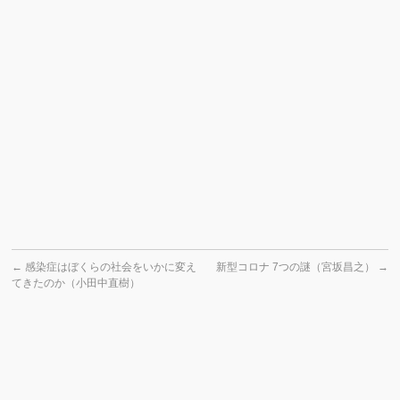
←
感染症はぼくらの社会をいかに変え
新型コロナ 7つの謎（宮坂昌之）
→
てきたのか（小田中直樹）