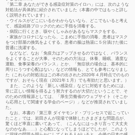
「第二章 あなたができる感染症対策のイロハ」には、次のような
対処法が具体的に紹介されていました（本書の中ではもっと詳し
く説明されています）。
・ウイルスがどこにいるかわからないなら、どこでもいると考え
て、感染経路ブロックのために手指を消毒する。
・病院に行くとき、咳やくしゃみがあるならマスクをする。
・家族がコロナになったら、こまめに手指の消毒、患者はマスク
をつけ部屋の換気をよくする、患者の服は熱湯に５分漬けた後に
普通に洗濯する。
などなど。なお「免疫力はアップさせるのではなく、バランス
をよくすることが大事。そのための方法は、休養、睡眠、適度な
運動、食事栄養のバランス」とか、「無症状の場合は、基本的に
周りにうつす心配はない」などの情報も、とても参考になりまし
た（これらの対処法はこの本の出された2020年４月時点でのもの
ですが、おそらく現在（2021年１月）でも有効だと思います。）
また、このような「新しい感染症」などに対処するためには、
常に正しい情報を得るよう努力するのが大切だということで、そ
のための情報源としては、「厚生労働省のウェブサイト（そこか
ら応用として関連する学会のページ）」などが推奨されていまし
た。
なお、本書の「第三章 ダイヤモンド・プリンセスで起こってい
たこと」では、岩田さんが現場で体験したさまざまな問題点が、
驚くほど率直に書いてあって、（こんなにはっきり言って大丈夫
なのかなあ……）と心配になってしまうほどでしたが、このよう
に現状の問題を明らかにしてくれる人がいると、今後の日本の感