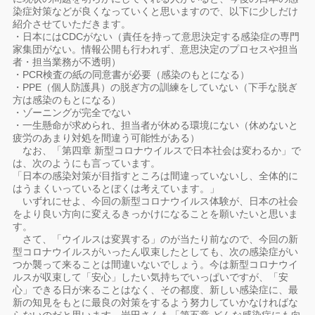
染症対策などが良くなっていくと思いますので、以下に少しだけ
紹介させていただきます。
・日本にはCDCがない（責任を持って意思決定する感染症の専門
家集団がない。情報公開も行われず、意思決定のプロセスや担当
者・担当業務が不透明）
・PCR検査の紙の同意書が必要（感染のもとになる）
・PPE（個人防護具）の脱ぎ方の訓練をしていない（下手な脱ぎ
方は感染のもとになる）
・ゾーニングが完全でない
・一生懸命が求められ、担当者が休める環境にない（休めないと
疲労のあまり対処を間違う可能性がある）
なお、「第四章 新型コロナウイルスで日本社会は変わるか」で
は、次のようにも言っています。
「日本の感染対策が目指すところは間違っていないし、全体的に
はうまくいっているとぼくは考えています。」
いずれにせよ、今回の新型コロナウイルス体験が、日本の社会
をより良い方向に変えるきっかけになることを願いたいと思いま
す。
さて、「ウイルスは変異する」のが当たり前なので、今回の新
型コロナウイルスがいったん収束したとしても、次の感染症がい
つか襲って来ることは間違いないでしょう。今は新型コロナウイ
ルスが収束して「安心」したい気持ちでいっぱいですが、「安
心」できる日が来ることはなく、その都度、新しい感染症に、最
新の知見をもとに最良の対策をするよう努力していかなければな