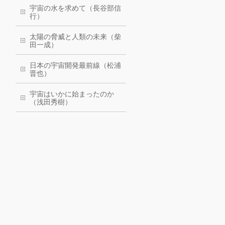
宇宙の水を求めて（長谷部信
行）
太陽の脅威と人類の未来（柴
田一成）
日本の宇宙開発最前線（松浦
晋也）
宇宙はいかに始まったのか
（浅田秀樹）