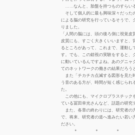
……なんと、胎盤を持つものすらい
そして個人的に最も興味深々だったの
による脳の研究を行っているそうで、
りました。
「人間の脳には、頭の後ろ側に視覚皮
皮質にも、すごく大きくいいますと、
るところがあって、これまで、運動し
す。でも、この錯視の実験をすると、
に動いているんですよね。あのグニャ
てのネットワークの働きの結果だろう
また「チカチカ点滅する図形を見た時
う音のある方が、時間が短く感じられ
た。
この他にも、マイクロプラスチックを
ている冨田幸光さんなど、話題の研究
また、各章の終わりには、研究者の方
で、将来、研究者の道へ進みたい若い
ださい。
＊ ＊ ＊