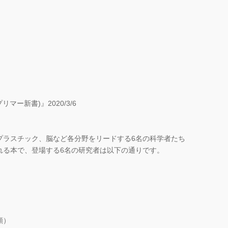
マー新書)』2020/3/6
ラスチック、脳など各分野をリードする6名の科学者たち
れる本で、登場する6名の研究者は以下の通りです。
）
類）