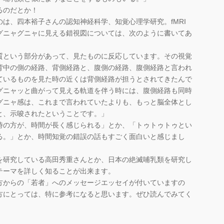
るのだとか！
は、四本裕子さんの認知神経科学、知覚心理学研究。fMRI
グニャグニャに見える錯視図については、次のように書いてあ
質という部分があって、見たものに反応しています。その視覚
背中の側の経路、背側経路と、腹側の経路、腹側経路と言われ
ているものを見た時の近くは背側経路が担うとされてきたんで
グニャッと曲がって見える軌道を伴う時には、腹側経路も同時
グニャ感は、これまで言われていたよりも、もっと脳全体とし
と、示唆されたということです。」
の方が、時間が長く感じられる」とか、「トゥトゥトゥとい
る。」とか、時間知覚の錯誤の話もすごく面白いと感じまし
研究している高田秀重さんとか、日本の絶滅哺乳類を研究し
テーマを詳しく知ることが出来ます。
からの「若者」へのメッセージエッセイが付いていますの
方にとっては、特に参考になると思います。ぜひ読んでみてく