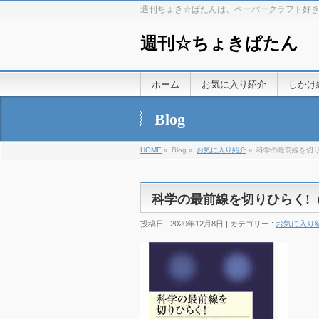
週刊ちょき☆ぱたんは、ペーパークラフト好
週刊☆ちょきぱたん
ホーム
お気に入り紹介
しかけ
Blog
HOME
»
Blog »
お気に入り紹介
»
科学の最前線を切り
科学の最前線を切りひらく!
投稿日 : 2020年12月8日 | カテゴリー :
お気に入り