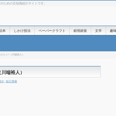
きのための豆知識紹介サイトです。
絵本
しかけ技法
ペーパークラフト
錯視錯覚
文学
趣
ひらく!（川端裕人）
（川端裕人）
紹介
,
自己啓発