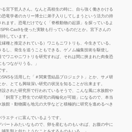
る宮下哲人さん。なんと高校生の時に、自ら強く働きかける
の恐竜学者のカリー博士に弟子入りしてしまうという活力の持
されます。恐竜だけでなく「脊椎動物の起源」を探っているよ
SPR-Cas9を使った実験も行っているのだとか。宮下さんの
期待しています。
近縁種と推定されている）ワニもニワトリも、今生きている。
きるし、発生を追うこともできる。ゲノム編集技術を駆使し
目でワニやニワトリを研究すれば、それは間に挟まれた肉食恐
にもつながりうる。」
です。
SNSを活用した「＃関東雪結晶プロジェクト」とか、サメ研
とか、とても興味深い研究の状況を知ることが出来ます。
設された研究所で行われているそうで、こんな風に水族館や
、「飼育下と野生での研究の両輪化が可能」になるので、本当
水族館・動物園も地元の大学などと積極的に研究を進めるべき
ラエティに富んでいるようです。
デパートみたいなもので、卵を産むものもいれば、お腹の中に
、哺乳類と似たようなことをするものもいる。」