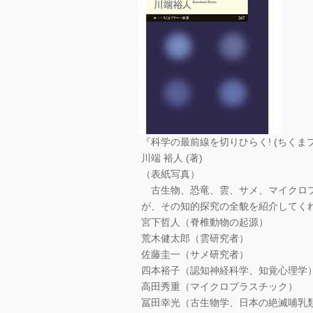
『科学の最前線を切りひらく! (ちくまプリ
川端 裕人 (著)
（表紙写真）
古生物、恐竜、雲、サメ、マイクロプ
が、その知的探究の全貌を紹介してく
宮下哲人（脊椎動物の起源）
荒木健太郎（雲研究者）
佐藤圭一（サメ研究者）
四本裕子（認知神経科学、知覚心理学
高田秀重（マイクロプラスチック）
冨田幸光（古生物学、日本の絶滅哺乳