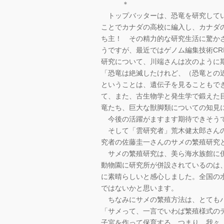
＊
トップバッターは、恐竜を研究してい
ことでカナダの高校に編入し、カナダ
ち主！ その精力的な研究生活に驚か
うですが、最近ではゲノム編集技術CRI
研究について、川端さんは次のように
「恐竜は絶滅したけれど、（恐竜との
ということは、遺伝子を見ることもで
て、また、古生物学と発生学で鍛えた
竜たち、巨大な獣脚類についての知見
今後の活躍がますます期待できそう
そして「雲研究者」荒木健太郎さんの
究者の佐藤圭一さんのサメの繁殖研究
サメの繁殖研究は、美ら海水族館に併
動物園に研究所が併設されているのは
に素晴らしいと感心しました。全国の
ではないかと思います。
ちなみにサメの繁殖方法は、とてもバ
「サメって、一言でいわば繁殖様式の
子宮を作って保育する、つまり、我々