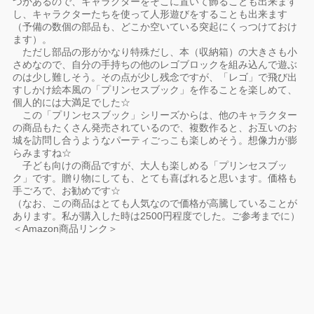
つかあるので、キャラクターをそこに置いて飾ることも出来ます
し、キャラクターたちを使って人形遊びをすることも出来ます
（予備の数個の部品も、どこか空いている突起にくっつけておけ
ます）。
ただし部品の形がかなり特殊だし、本（収納箱）の大きさも小
さめなので、自分の手持ちの他のレゴブロックを組み込んで遊ぶ
のは少し難しそう。その点が少し残念ですが、「レゴ」で飛び出
すしかけ絵本風の「プリンセスブック」を作ることを楽しめて、
個人的には大満足でした☆
この「プリンセスブック」シリーズからは、他のキャラクター
の商品もたくさん発売されているので、複数作ると、お互いのお
城を訪問し合うようなパーティごっこも楽しめそう。想像力が膨
らみますね☆
子ども向けの商品ですが、大人も楽しめる「プリンセスブッ
ク」です。贈り物にしても、とても喜ばれると思います。価格も
手ごろで、お勧めです☆
（なお、この商品はとても人気なので価格が高騰していることが
あります。私が購入した時は2500円程度でした。ご参考までに）
＜Amazon商品リンク＞