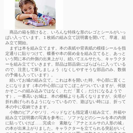
商品の箱を開けると、いろんな特殊な形のレゴとシールがいっ
ぱい入っています。１枚紙の組み立て説明書を開いて、早速、組
み立て開始。
まずは本を組み立てます。本の表紙や背表紙の模様シールを指
定通りに貼りつけて、蝶番や本の留め金を組み立てると、あっと
いう間に本の外側の出来上がり。続いてエルサたち、キャラクタ
ーを組み立てていきます。部品は部品袋にばらばらに入っている
ので、注意して探しましょう（なくしやすそうな部品のみ、数個
の予備も入っています）。
続いてお城の組み立て。これは本を開いた時、中心部に置くこ
とになります（本の中心部にはでこぼこがついていますが、何故
かそこへの組み込みではなく、ただ「置く」だけになるようで
す）。一番高いお城は、本の横幅よりも高くなりますが、尖塔が
折れ曲げられるようになっているので、遊ばない時には、折って
本の中に収納できます。
小物のピアノやソリ、ベッドなども指定通り組み立て、外箱や
組み立て説明書の写真を参考に、ソファなどのシールを本の内側
に貼っていけば……完成☆ 素敵な「アナとエルサの人形の城」
の本が出来上がりました。キャラクターを立てられる突起がいく