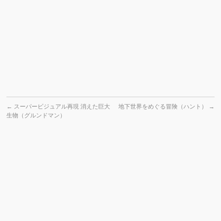
←
スーパービジュアル再現 消えた巨大
地下世界をめぐる冒険（ハント）
→
生物（グルンドマン）