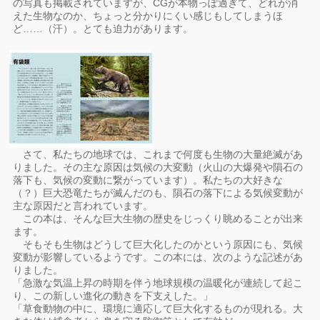
の写真も掲載されていますが、CGが本物っぽ過ぎて、どれが消
えた生物なのか、ちょっと分かりにくい感じもしてしまうほ
ど……（汗）。とても迫力があります。
さて、私たちの地球では、これまで何度も生物の大量絶滅があ
りました。その主な原因は気候の大変動（火山の大爆発や隕石の
落下も、気候の変動に繋がっています）。私たちの大好きな
（？）巨大恐竜たちが滅んだのも、隕石の落下による気候変動が
主な原因だと言われています。
この本は、そんな巨大生物の歴史をじっくり眺めることが出来
ます。
そもそも生物はどうして巨大化したのかという原因にも、気候
変動が影響しているようです。この本には、次のような記述があ
りました。
「急激な気温上昇の時期を伴う地球規模の温暖化が連続して起こ
り、この新しい進化の動きを下支えした。」
「草食動物の中に、環境に適応して巨大化するものが現れる。大