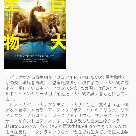
ビッグすぎる古生物をビジュアル化（精細なCGで巨大動物た
ちの姿、環境を再現）。恐竜絶滅後から現在まで、巨大生物の歴
史を一望している本で、フランスを含む5カ国で放送されたテレ
ビドキュメンタリー番組『消えた巨大生物の謎』をもとにしてい
ます。
巨大トカゲ、巨大ナマケモノ、巨大サイなど、驚くような巨体
が次々登場。メガラニア、ティタノボア、バルキテリウム、リヴ
ィアタン、メガロドン、フォスファテリウム、マンモス、ケブカ
サイ、ギタントピテクス。そして生き残った巨大生物クジラ……
精細なCGのおかげで、消えた巨大生物がまるで生きているかの
ような感じ！ クジラやゾウなど、現在でも生きている巨大生物