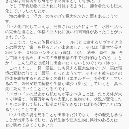
きな体は捕食者から身を守る防御策として有効だ。」
そして草食動物の巨大化に対抗するように、捕食者たちも巨大
化していったのだとか。
海の生物は「浮力」のおかげで巨大化できた面もあるようで
す。
「巨大化に関していえば、発掘された化石によって、水性生活へ
の完全な適応と、体格の巨大化に強い相関関係があったことが示
されている。」
ここでは、なんと体長が15メートルほどに達するリヴァイアタ
ンの巨大な「歯」を見ることが出来ました。それは「最大で長さ
36センチ、直径12センチという歯は、化石、過去、原生、海、そ
して陸上を含め、すべての脊椎動物の中で記録的なものだ。」と
か！ こんな奴とは絶対に出会いたくないものですね（怖っ）。
このように、一見「最強」にも見える巨大生物ですが、実は環
境の変動の前では「最弱」だったようです。そもそも彼らはその
巨体を維持するために多くの食料（エネルギー）を必要としてい
るので、気候変動で植物や生物が減少（変化）していくと、真っ
先に死んでいくことになるのです。
「メガロドンの歴史から私たちが学ぶべきことは、たとえ体が大
きく獰猛で、何百万年も海を支配した生物でも、状況が変化した
ときに進化して新しい状況に順応できなければ姿を消すことにな
るということです。」
巨大生物の姿を見ることが出来るだけでなく、その歴史も学ぶ
ことが出来る本でした。古代生物や巨大生物に興味のある方は、
ぜひ眺めてみてください☆