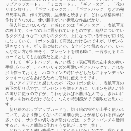
ップアップカード」、「ミニカード」、「ギフトタグ」、「花の
リボン飾り」、「ギフトボックス」、「ギフトバッグ」などの完
成見本写真、作り方説明、型紙集と続きます。どれも結構簡単に
作れそうなのに、使い勝手がいい素敵な作品ばかり。
個人的にこれいいな、と感じたのは「ギフトタグ」。表紙写真
の右上で、シャツの上に置かれているものです。商品についてい
るタグのような二つ折りのタグの、上になっている部分が切り絵
になっていて、リボンを通して商品に付けるのですが、リボンを
通さなくても、折り目に挟むとか、安全ピンで留めるとか、いろ
んな使い方が出来そう。プレゼントを贈る時に、一言添えるミニ
カードとしてもお洒落だと思います。
そして「ギフトバッグ」もいい感じ（表紙写真の左中央の赤い
手提げバッグ）。小さいサイズの可愛いギフトバックで、これを
沢山作っておくと、ハロウィンの時に子どもたちにキャンディや
クッキーなどをあげるために便利に使えそうです。
良いアイデアだと感じたのが「花のリボン飾り」。表紙写真の
右下の切り花です。プレゼントを贈るときに、リボンを結んだ時
の飾りに使うのですが、これがあれば不器用な人でも、きれいに
リボンを飾れるだけでなく、なんか特別感がでて素敵だと思いま
す。
切り絵のポップアップカードも、切り絵の特性が上手く使われ
ていて、あまり難しくないのに繊細な美しさが感じられる作品が
多いです。サクラの切り抜き部分などは、クラフトパンチを活用
すると、もっと簡単に作れそうな気がします（笑）。
どれもとても使い勝手のいいアイテムばかりなので、暇なとき