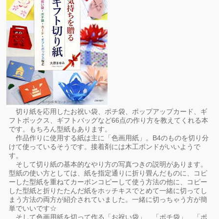
切り紙を応用したお祝い袋、ポチ袋、ポップアップカード、ギ
フトボックス、ギフトバッグなど66点の作り方を教えてくれる本
です。もちろん型紙もあります。
作品作りに使用する紙は主に「色画用紙」。B4のものを切り分
けて使っているそうです。接着剤には木工ボンドがいいようで
す。
そして切り紙の基本的なやり方の写真つきの説明があります。
型紙の使い方としては、紙を指定通りに折り畳んだものに、コピ
ーした型紙を重ねてカーボンコピーして使う方法の他に、コピー
した型紙と折りたたんだ紙をホッチキスでとめて一緒に切ってし
まう方法の両方が紹介されていました。一緒に切っちゃう方が簡
単でいいです☆
そして色画用紙を切って作る「お祝い袋」、「ポチ袋」、「ポ