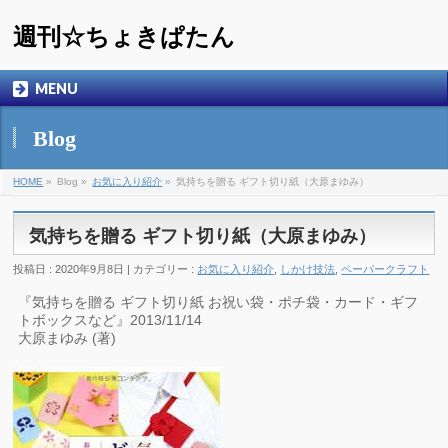
週刊☆ちょきぱたん
MENU
Blog
HOME
»
Blog »
お気に入り紹介
»
気持ちを贈る ギフト切り紙（大原まゆみ）
気持ちを贈る ギフト切り紙（大原まゆみ）
投稿日 : 2020年9月8日 | カテゴリー :
お気に入り紹介
,
しかけ技法
,
ペーパークラフト
『気持ちを贈る ギフト切り紙 お祝い袋・ポチ袋・カード・ギフ
トボックスなど』2013/11/14
大原まゆみ (著)