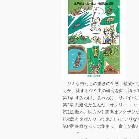
ジミな虫たちの驚きの生態、植物や他
ちが、愛するジミ虫の研究を熱く語っ
第1章 すみわけ、食べわけ、サバイバ
第2章 共進化が生んだ「オンリー・ユ
第3章 敵か、味方か? 関係はフクザ
第4章 外来種がやって来た!（ヒアリ
第5章 多様なムシの集まり、食うか食
＊