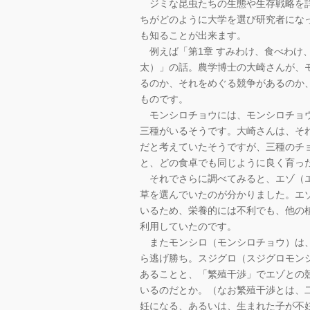
ジミな昆虫たちの生態や生存戦略を詳
ちがどのように大学を選び研究者にな
も知ることが出来ます。
例えば「第1章 すみわけ、食べわけ、
太）」の話。農学博士の大崎さんが、
るのか、それをめぐる競争があるのか
ものです。
モンシロチョウには、モンシロチョウ
三種がいるそうです。大崎さんは、そ
だと考えていたそうですが、三種のチ
と、どの食卓でも同じように良く育っ
それでさらに調べてみると、エゾ（エ
草を選んでいたのが分かりました。エ
いるため、栄養的には不利でも、他の
利用していたのです。
またモンシロ（モンシロチョウ）は、
ら逃げ勝ち。スジグロ（スジグロモン
あることと、「繁殖干渉」でエゾとの
いるのだとか。（なお繁殖干渉とは、
妊になる、あるいは、生まれた子が不