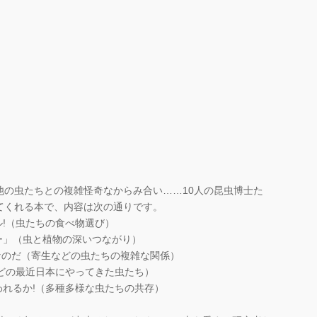
の虫たちとの複雑怪奇なからみ合い……10人の昆虫博士た
てくれる本で、内容は次の通りです。
ル!（虫たちの食べ物選び）
ー」（虫と植物の深いつながり）
ツなのだ（寄生などの虫たちの複雑な関係）
などの最近日本にやってきた虫たち）
われるか!（多種多様な虫たちの共存）