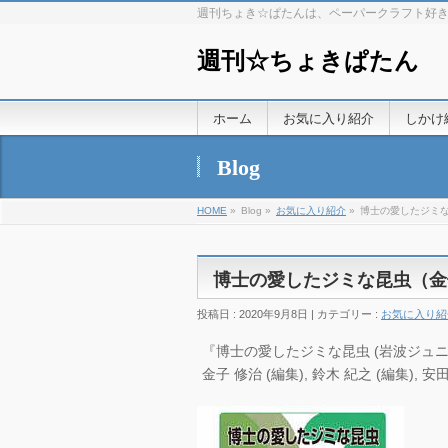
週刊ちょき☆ぱたんは、ペーパークラフト好
週刊☆ちょきぱたん
ホーム
お気に入り紹介
しかけ
Blog
HOME
»
Blog »
お気に入り紹介
»
博士の愛したジミ
博士の愛したジミな昆虫（金
投稿日 : 2020年9月8日 | カテゴリー :
お気に入り紹
『博士の愛したジミな昆虫 (岩波ジュニア新
金子 修治 (編集), 鈴木 紀之 (編集), 安